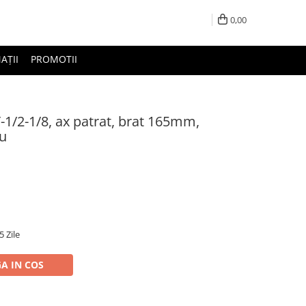
0,00
AȚII
PROMOTII
-1/2-1/8, ax patrat, brat 165mm,
ru
5 Zile
A IN COS