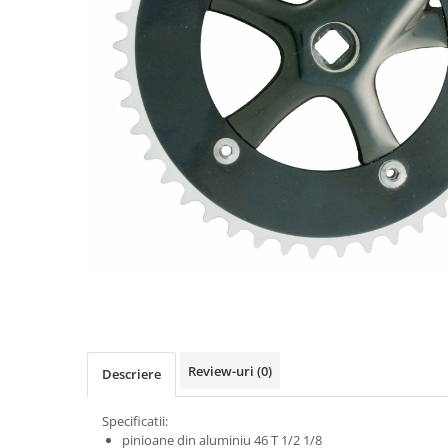
Vehicule Electrice
Scutere
Triciclete
Piese vehicule electrice
Anvelope biciclete/scuter electrice
Anvelope trotinete
Aripi trotinete
Baterii
Camere biciclete electrice
Camere trotinete
Discuri frana trotinete
Diverse piese
Review-uri
(0)
Descriere
Far trotineta
Menete trotinete
Specificatii:
pinioane din aluminiu 46 T 1/2 1/8