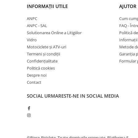
27"-27.5"
INFORMAȚII UTILE
AJUTOR 
28"
29"
ANPC
Cum cump
700"
ANPC - SAL
FAQ - Într
Solutionarea Online a Litigiilor
Politică de
Camere
Vidro
Informații 
10"
Motociclete și ATV-uri
Metode de
12" - 12.5"
Termeni și condiții
Garanția 
14"
Confidențialitate
Formular 
16"
Politică cookies
18"
Despre noi
Contact
20"
22"
SOCIAL
URMARESTE-NE IN SOCIAL MEDIA
24"
26"
27"-27.5"
28"
29"
©Piese-Biciclete. Toate drepturile rezervate.
Platforma E-