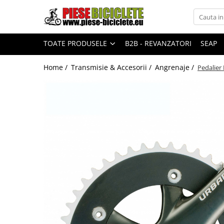
Toate Produsele
TOATE PRODUSELE
B2B - REVANZATORI
SEAP
Biciclete
Biciclete fara pedale
Home /
Transmisie & Accesorii /
Angrenaje /
Pedalier
City
Copii
Cursiere
Mountain Bike
Pliabile
Role
Skateboard
Trekking
Triciclete
Trotinete