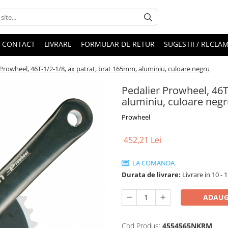
CONTACT
LIVRARE
FORMULAR DE RETUR
SUGESTII / RECLAM
 Prowheel, 46T-1/2-1/8, ax patrat, brat 165mm, aluminiu, culoare negru
Pedalier Prowheel, 46T
aluminiu, culoare neg
Prowheel
452,21 Lei
LA COMANDA
Durata de livrare:
Livrare in 10 - 1
ADAUG
Cod Produs:
4554565NKRM