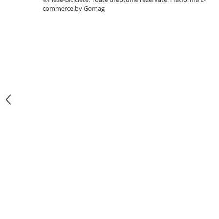
7"
commerce by Gomag
700"
8" - 8.5"
Protecții Camere
Vulcanizare
Transmisie & Accesorii
Accesorii Transmisie
Angrenaje
Apărătoare Lanț
Ax Pedalier
Braț Pedale
Casete
Cuvete
Ghidaj/Întinzător Lanț
Lanț