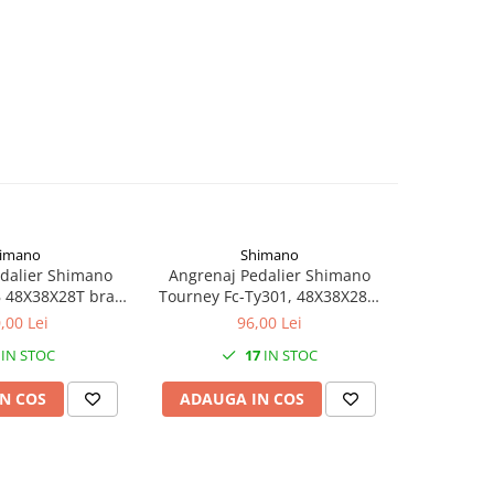
imano
Shimano
dalier Shimano
Angrenaj Pedalier Shimano
Angrenaj
 48X38X28T brat
Tourney Fc-Ty301, 48X38X28T,
Altus Fc-
 6/7/8 viteze pe
Brat 170Mm, Pt. 6/7/8 Vit. Pe
Brat Brat 1
,00 Lei
96,00 Lei
i de fixare negru
Spate, Cu Cg, Compatibil
Spate, P
IN STOC
17
IN STOC
Chaincase, Negru, Vrac
Compatibi
A
N COS
ADAUGA IN COS
ADAUG