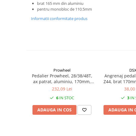
Mufe de incarcare
brat 165 mm din aluminiu
pentru monobloc de 110.5mm
Piese trotinete
Informatii conformitate produs
Placute frana trotinete
Protectii, huse si plastice trotinete
Roti trotinete electrice
Scule
Anvelope-Camere
Anvelope
Prowheel
DS
10"
Pedalier Prowheel, 28/38/48T,
Angrenaj pedali
ax patrat, aluminiu, 170mm,
Z44, brat 170mm
12" - 12.5"
culoare negru
culoare
232,09 Lei
38,00 
14"
6
IN STOC
3
IN
16"
18"
ADAUGA IN COS
ADAUGA IN 
20"
24"
26"