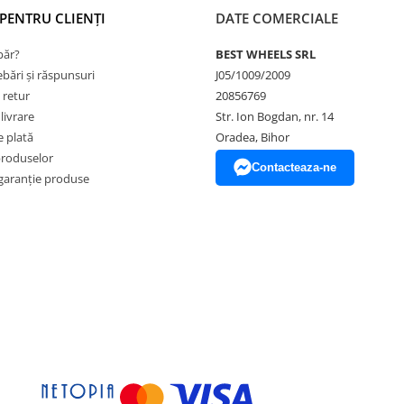
PENTRU CLIENȚI
DATE COMERCIALE
ăr?
BEST WHEELS SRL
ebări și răspunsuri
J05/1009/2009
 retur
20856769
livrare
Str. Ion Bogdan, nr. 14
 plată
Oradea, Bihor
produselor
Contacteaza-ne
garanție produse