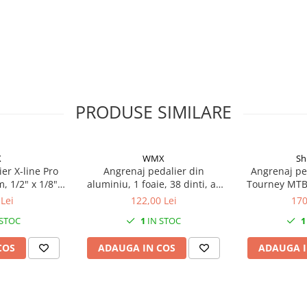
PRODUSE SIMILARE
X
WMX
Sh
er X-line Pro
Angrenaj pedalier din
Angrenaj pe
, 1/2" x 1/8",
aluminiu, 1 foaie, 38 dinti, ax
Tourney MTB
 negru
patrat, lungime brat 170mm
170MM pentru
Lei
122,00 Lei
170
spate surubur
 STOC
1
IN STOC
1
COS
ADAUGA IN COS
ADAUGA I