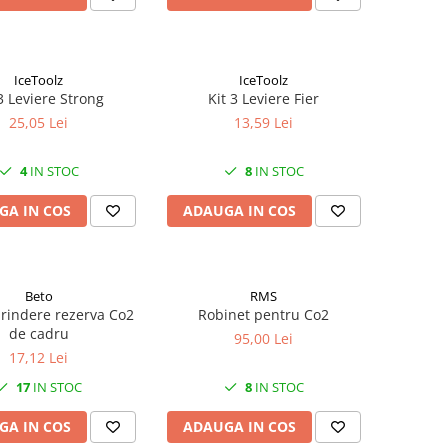
IceToolz
IceToolz
3 Leviere Strong
Kit 3 Leviere Fier
25,05 Lei
13,59 Lei
4
IN STOC
8
IN STOC
GA IN COS
ADAUGA IN COS
Beto
RMS
rindere rezerva Co2
Robinet pentru Co2
de cadru
95,00 Lei
17,12 Lei
17
IN STOC
8
IN STOC
GA IN COS
ADAUGA IN COS