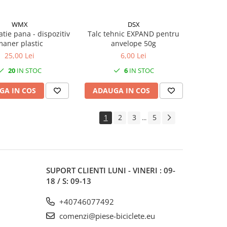
WMX
DSX
atie pana - dispozitiv
Talc tehnic EXPAND pentru
aner plastic
anvelope 50g
25,00 Lei
6,00 Lei
20
IN STOC
6
IN STOC
GA IN COS
ADAUGA IN COS
1
2
3
5
...
SUPORT CLIENTI
LUNI - VINERI : 09-
18 / S: 09-13
+40746077492
comenzi@piese-biciclete.eu