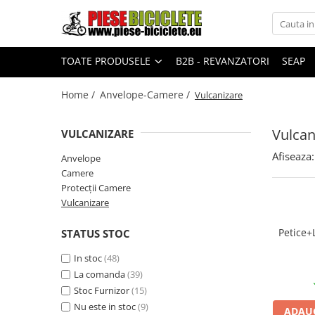
Toate Produsele
TOATE PRODUSELE
B2B - REVANZATORI
SEAP
Biciclete
Biciclete fara pedale
Home /
Anvelope-Camere /
Vulcanizare
City
Vulcan
VULCANIZARE
Copii
Afiseaza:
Anvelope
Cursiere
Camere
Mountain Bike
Protecții Camere
Pliabile
Vulcanizare
Role
Petice+
STATUS STOC
Skateboard
In stoc
(48)
Trekking
La comanda
(39)
Triciclete
Stoc Furnizor
(15)
Nu este in stoc
(9)
ADAUG
Trotinete