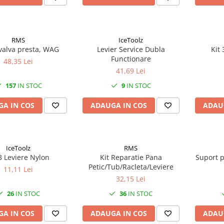
RMS
IceToolz
 valva presta, WAG
Levier Service Dubla
Kit 
Functionare
48,35 Lei
41,69 Lei
157
IN STOC
9
IN STOC
A IN COS
ADAUGA IN COS
ADAU
IceToolz
RMS
 3 Leviere Nylon
Kit Reparatie Pana
Suport p
Petic/Tub/Racleta/Leviere
11,11 Lei
32,15 Lei
26
IN STOC
36
IN STOC
A IN COS
ADAUGA IN COS
ADAU