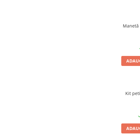
Mufe de incarcare
Piese trotinete
Placute frana trotinete
Manetă 
Protectii, huse si plastice trotinete
Roti trotinete electrice
Scule
Anvelope-Camere
ADAUG
Anvelope
10"
12" - 12.5"
14"
Kit pet
16"
18"
20"
24"
ADAUG
26"