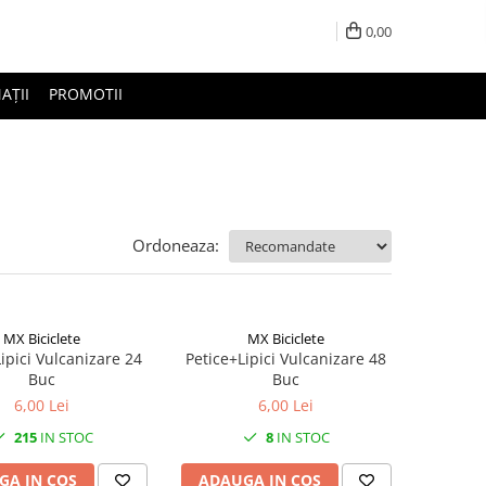
0,00
AȚII
PROMOTII
Ordoneaza:
MX Biciclete
MX Biciclete
ipici Vulcanizare 24
Petice+Lipici Vulcanizare 48
Buc
Buc
6,00 Lei
6,00 Lei
215
IN STOC
8
IN STOC
GA IN COS
ADAUGA IN COS