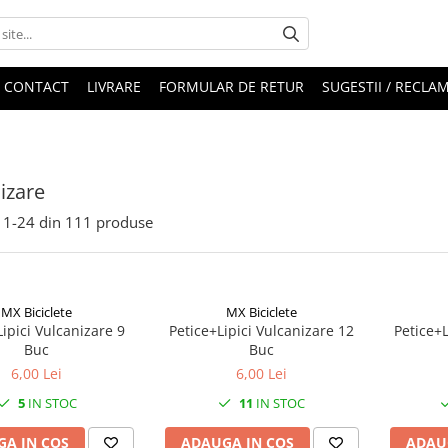
CONTACT
LIVRARE
FORMULAR DE RETUR
SUGESTII / RECLAM
izare
1-
24
din
111
produse
MX Biciclete
MX Biciclete
Lipici Vulcanizare 9
Petice+Lipici Vulcanizare 12
Petice+L
Buc
Buc
6,00 Lei
6,00 Lei
5
IN STOC
11
IN STOC
A IN COS
ADAUGA IN COS
ADAU