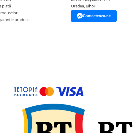
 plată
Oradea, Bihor
produselor
Contacteaza-ne
garanție produse