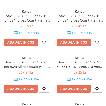
Kenda
Kenda
Anvelopa Kenda 27.5x2.10
Anvelopa Kenda 27.5x2.10
(54-584) Cross Country Small
(54-584) Cross Country Small
Block 8 DTC 60TPI
Block 8 DTC 60TPI
320,69 Lei
237,45 Lei
LA COMANDA
LA COMANDA
ADAUGA IN COS
ADAUGA IN COS
Kenda
Kenda
Anvelopa Kenda 27.5x2.20
Anvelopa Kenda 27.5x2.40
(55-584) All Mountain Honey
(60-584) Gravity Enduro Honey
Badger DTC SCT 120Tpi
Badger DH DTC-DH LGC
367,57 Lei
439,25 Lei
120Tpi
LA COMANDA
LA COMANDA
ADAUGA IN COS
ADAUGA IN COS
Kenda
Kenda