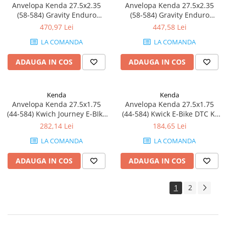
Anvelopa Kenda 27.5x2.35
Anvelopa Kenda 27.5x2.35
(58-584) Gravity Enduro
(58-584) Gravity Enduro
Nevegal DTC-DH LGC 120Tpi
Nevegal DTC SCT 120Tpi
470,97 Lei
447,58 Lei
LA COMANDA
LA COMANDA
ADAUGA IN COS
ADAUGA IN COS
Kenda
Kenda
Anvelopa Kenda 27.5x1.75
Anvelopa Kenda 27.5x1.75
(44-584) Kwich Journey E-BIke
(44-584) Kwick E-Bike DTC K-
SRC K-Shield 60Tpi
Shield 60Tpi
282,14 Lei
184,65 Lei
LA COMANDA
LA COMANDA
ADAUGA IN COS
ADAUGA IN COS
1
2