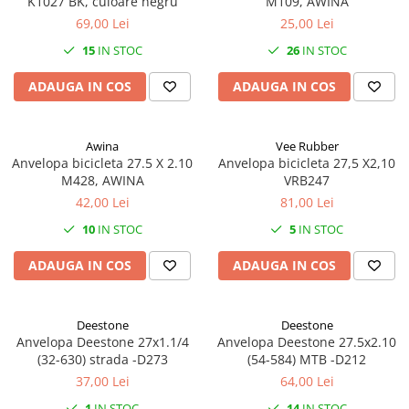
K1027 BK, culoare negru
M109, AWINA
69,00 Lei
25,00 Lei
15
IN STOC
26
IN STOC
ADAUGA IN COS
ADAUGA IN COS
Awina
Vee Rubber
Anvelopa bicicleta 27.5 X 2.10
Anvelopa bicicleta 27,5 X2,10
M428, AWINA
VRB247
42,00 Lei
81,00 Lei
10
IN STOC
5
IN STOC
ADAUGA IN COS
ADAUGA IN COS
Deestone
Deestone
Anvelopa Deestone 27x1.1/4
Anvelopa Deestone 27.5x2.10
(32-630) strada -D273
(54-584) MTB -D212
37,00 Lei
64,00 Lei
1
IN STOC
14
IN STOC