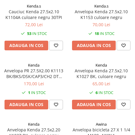
Chei Torx
Pipă Ghidon
Set Teacă+Cablu Schimbător
Frâne pe Jantă
Kenda.s
Kenda.s
Placute frana trotinete
Pinioane Spate
Oglinzi
10"
Ciocan
Cauciuc Kenda 27.5x2.10
Anvelopa Kenda 27.5x2.10
Protecție Cadru
Teacă Cablu
Furtune Frână
12" - 12.5"
Protectii, huse si plastice trotinete
Zale-Lant
Pompe
Clești
K1104A culoare negru 30TPI
K1153 culoare negru
Tijă Șa
14"
Manete Frână
Cutii scule
72,00 Lei
70,00 Lei
Roti trotinete electrice
Scaun Copii
16"
Ureche Schimbător
Dispozitive de Tăiere
Plăcuțe
53
IN STOC
18
IN STOC
Scule
Sonerii
18"
Dispozitive de îndreptare
Șei
Saboți
Suporți Bidoane Apă
ADAUGA IN COS
ADAUGA IN COS
20"
Prese/Extractoare
Set Cablu+Teaca
22"
Presă Lanț
Set Disc+Etrier
24"
Truse de Chei
Kenda
Kenda
26"
Sistem "R"
Anvelopa PR 27.5X2.00 K1113
Anvelopa Kenda 27.5x2.10
Șurubelnițe si Bituri
BK/BKS/DSK/CAP3/CH2 DTC
K1027 BK, culoare negru
27"-27.5"
Standuri
Teacă Cablu
SCT TLR F/R FOLD. 120TPI
170,00 Lei
65,00 Lei
28"
TURNBULL CANYON PRO
Unelte si scule gradina
1
IN STOC
6
IN STOC
29"
KENDA
7"
ADAUGA IN COS
ADAUGA IN COS
700"
8" - 8.5"
Kenda
Awina
Protecții Camere
Anvelopa Kenda 27.5x2.20
Anvelopa bicicleta 27 X 1 1/4
Vulcanizare