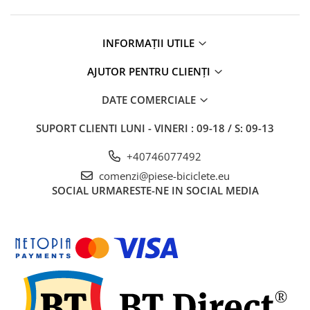
Vehicule Electrice
Scutere
INFORMAȚII UTILE
Triciclete
AJUTOR PENTRU CLIENȚI
Piese vehicule electrice
Anvelope biciclete/scuter electrice
DATE COMERCIALE
Anvelope trotinete
SUPORT CLIENTI
LUNI - VINERI : 09-18 / S: 09-13
Aripi trotinete
+40746077492
Baterii
comenzi@piese-biciclete.eu
Camere biciclete electrice
SOCIAL
URMARESTE-NE IN SOCIAL MEDIA
Camere trotinete
Discuri frana trotinete
Diverse piese
Far trotineta
Menete trotinete