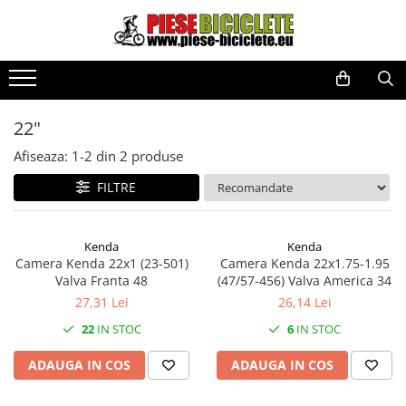
Toate Produsele
Biciclete
Biciclete fara pedale
22"
City
Afiseaza:
1-
2
din
2
produse
Copii
FILTRE
Cursiere
Mountain Bike
Kenda
Kenda
Pliabile
Camera Kenda 22x1 (23-501)
Camera Kenda 22x1.75-1.95
Valva Franta 48
(47/57-456) Valva America 34
Role
27,31 Lei
26,14 Lei
Skateboard
22
IN STOC
6
IN STOC
Trekking
ADAUGA IN COS
ADAUGA IN COS
Triciclete
Trotinete