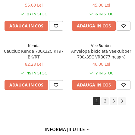
Monobloc
55,00 Lei
45,00 Lei
Pedale
27
IN STOC
6
IN STOC
Pinioane Față
ADAUGA IN COS
ADAUGA IN COS
Pinioane Spate
Zale-Lant
Kenda
Vee Rubber
Sistem Frânare
Cauciuc Kenda 700X32C K197
Anvelopă bicicletă VeeRubber
Accesorii Sistem Frânare
BK/RT
700x35C VRB077 neagră
82,28 Lei
46,00 Lei
Accesorii Cabluri
Adaptor Disc Center Lock
19
IN STOC
7
IN STOC
Capeti Cablu/Teaca
ADAUGA IN COS
ADAUGA IN COS
Cartus Saboti Frana
Diverse Accesorii
1
2
3
Olive Terminale Furtune
Șuruburi - Piulițe - Șaibe
Adaptor Etrier/Disc-uri
Cabluri
INFORMAȚII UTILE