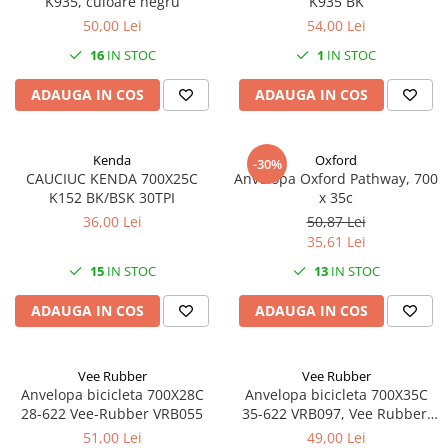
K935, culoare negru
K935 BK
Mufe de incarcare
50,00 Lei
54,00 Lei
Piese trotinete
16
IN STOC
1
IN STOC
Placute frana trotinete
ADAUGA IN COS
ADAUGA IN COS
Protectii, huse si plastice trotinete
Roti trotinete electrice
Scule
Kenda
Oxford
-30%
CAUCIUC KENDA 700X25C
Anvelopa Oxford Pathway, 700
Anvelope-Camere
K152 BK/BSK 30TPI
x 35c
Anvelope
36,00 Lei
50,87 Lei
35,61 Lei
10"
12" - 12.5"
15
IN STOC
13
IN STOC
14"
ADAUGA IN COS
ADAUGA IN COS
16"
18"
20"
Vee Rubber
Vee Rubber
Anvelopa bicicleta 700X28C
Anvelopa bicicleta 700X35C
24"
28-622 Vee-Rubber VRB055
35-622 VRB097, Vee Rubber,
26"
culoare negru
51,00 Lei
49,00 Lei