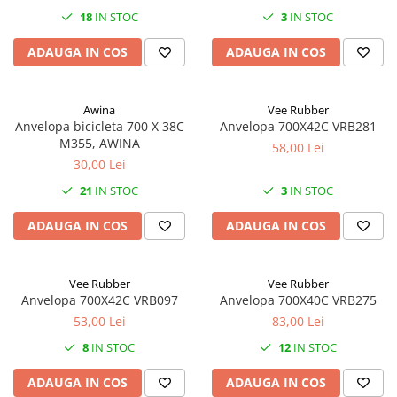
27"-27.5"
18
IN STOC
3
IN STOC
28"
29"
ADAUGA IN COS
ADAUGA IN COS
700"
Camere
Awina
Vee Rubber
10"
Anvelopa bicicleta 700 X 38C
Anvelopa 700X42C VRB281
M355, AWINA
12" - 12.5"
58,00 Lei
30,00 Lei
14"
21
IN STOC
3
IN STOC
16"
18"
ADAUGA IN COS
ADAUGA IN COS
20"
22"
Vee Rubber
Vee Rubber
24"
Anvelopa 700X42C VRB097
Anvelopa 700X40C VRB275
26"
53,00 Lei
83,00 Lei
27"-27.5"
8
IN STOC
12
IN STOC
28"
29"
ADAUGA IN COS
ADAUGA IN COS