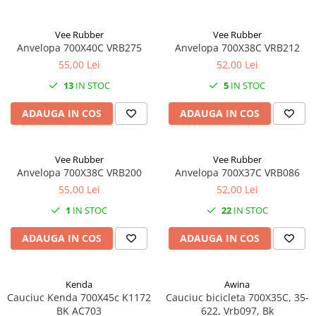
7"
700"
Vee Rubber
Vee Rubber
8" - 8.5"
Anvelopa 700X40C VRB275
Anvelopa 700X38C VRB212
Protecții Camere
55,00 Lei
52,00 Lei
Vulcanizare
13
IN STOC
5
IN STOC
Transmisie & Accesorii
ADAUGA IN COS
ADAUGA IN COS
Accesorii Transmisie
Angrenaje
Vee Rubber
Vee Rubber
Apărătoare Lanț
Anvelopa 700X38C VRB200
Anvelopa 700X37C VRB086
Ax Pedalier
55,00 Lei
52,00 Lei
Braț Pedale
1
IN STOC
22
IN STOC
Casete
ADAUGA IN COS
ADAUGA IN COS
Cuvete
Ghidaj/Întinzător Lanț
Kenda
Awina
Lanț
Cauciuc Kenda 700X45c K1172
Cauciuc bicicleta 700X35C, 35-
BK AC703
622, Vrb097, Bk