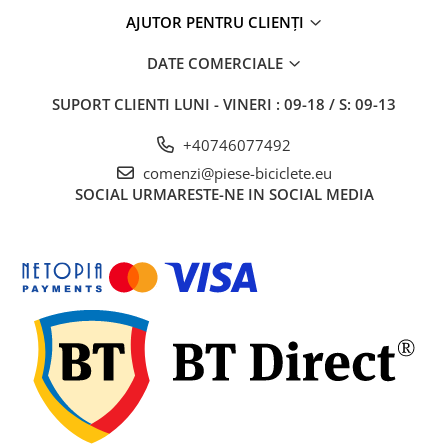
Disc-uri
AJUTOR PENTRU CLIENȚI
Etrieri
DATE COMERCIALE
Frane Hidraulice
Frâne pe Jantă
SUPORT CLIENTI
LUNI - VINERI : 09-18 / S: 09-13
Furtune Frână
+40746077492
Manete Frână
comenzi@piese-biciclete.eu
SOCIAL
URMARESTE-NE IN SOCIAL MEDIA
Plăcuțe
Saboți
Set Cablu+Teaca
Set Disc+Etrier
Sistem "R"
Teacă Cablu
Sistem Schimbare Viteze
Accesorii Sistem Schimbător
Capeți Cablu