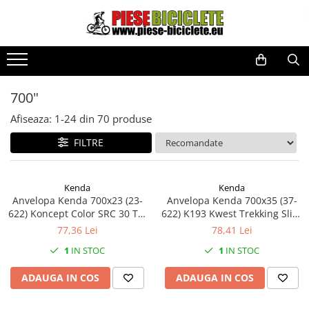
Toate Produsele
Biciclete
Biciclete fara pedale
700"
City
Afiseaza:
1-
24
din
70
produse
Copii
FILTRE
Cursiere
Mountain Bike
Kenda
Kenda
Pliabile
Anvelopa Kenda 700x23 (23-
Anvelopa Kenda 700x35 (37-
622) Koncept Color SRC 30 Tpi
622) K193 Kwest Trekking Slick
Role
Rosu
Maro
77,36 Lei
78,41 Lei
Skateboard
1
IN STOC
1
IN STOC
Trekking
ADAUGA IN COS
ADAUGA IN COS
Triciclete
Trotinete