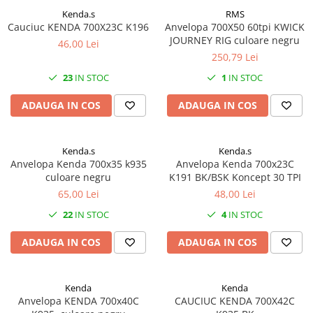
Kenda.s
RMS
Vehicule Electrice
Cauciuc KENDA 700X23C K196
Anvelopa 700X50 60tpi KWICK
Scutere
JOURNEY RIG culoare negru
46,00 Lei
250,79 Lei
Triciclete
23
IN STOC
1
IN STOC
Piese vehicule electrice
Anvelope biciclete/scuter electrice
ADAUGA IN COS
ADAUGA IN COS
Anvelope trotinete
Aripi trotinete
Kenda.s
Kenda.s
Baterii
Anvelopa Kenda 700x35 k935
Anvelopa Kenda 700x23C
culoare negru
K191 BK/BSK Koncept 30 TPI
Camere biciclete electrice
65,00 Lei
48,00 Lei
Camere trotinete
22
IN STOC
4
IN STOC
Discuri frana trotinete
ADAUGA IN COS
ADAUGA IN COS
Diverse piese
Far trotineta
Kenda
Kenda
Menete trotinete
Anvelopa KENDA 700x40C
CAUCIUC KENDA 700X42C