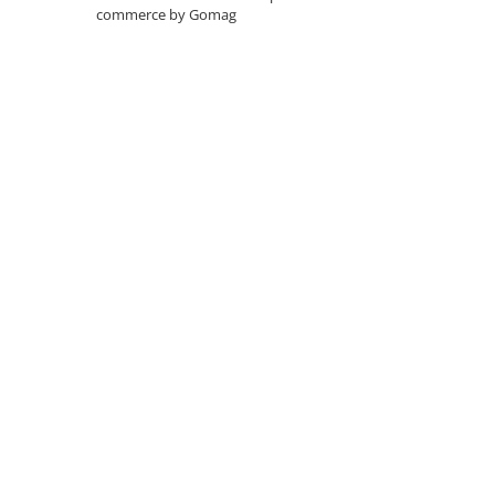
27"-27.5"
commerce by Gomag
28"
29"
700"
Camere
10"
12" - 12.5"
14"
16"
18"
20"
22"
24"
26"
27"-27.5"
28"
29"