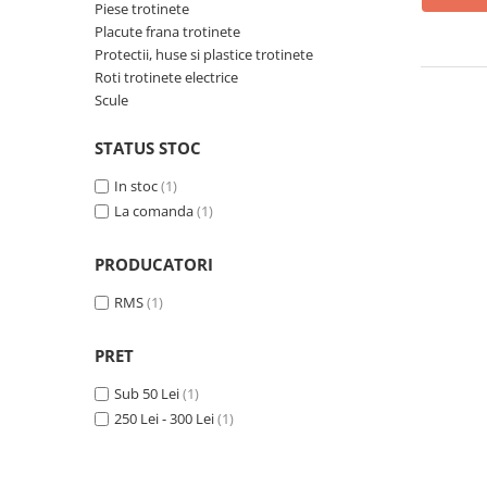
Piese trotinete
Vehicule Electrice
Placute frana trotinete
Protectii, huse si plastice trotinete
Scutere
Roti trotinete electrice
Triciclete
Scule
Piese vehicule electrice
STATUS STOC
Anvelope biciclete/scuter electrice
Anvelope trotinete
In stoc
(1)
La comanda
(1)
Aripi trotinete
Baterii
PRODUCATORI
Camere biciclete electrice
RMS
(1)
Camere trotinete
Discuri frana trotinete
PRET
Diverse piese
Sub 50 Lei
(1)
250 Lei - 300 Lei
(1)
Far trotineta
Menete trotinete