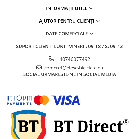
Mufe de incarcare
INFORMAȚII UTILE
Piese trotinete
Placute frana trotinete
AJUTOR PENTRU CLIENȚI
Protectii, huse si plastice trotinete
DATE COMERCIALE
Roti trotinete electrice
SUPORT CLIENTI
LUNI - VINERI : 09-18 / S: 09-13
Scule
Anvelope-Camere
+40746077492
Anvelope
comenzi@piese-biciclete.eu
SOCIAL
URMARESTE-NE IN SOCIAL MEDIA
10"
12" - 12.5"
14"
16"
18"
20"
24"
26"