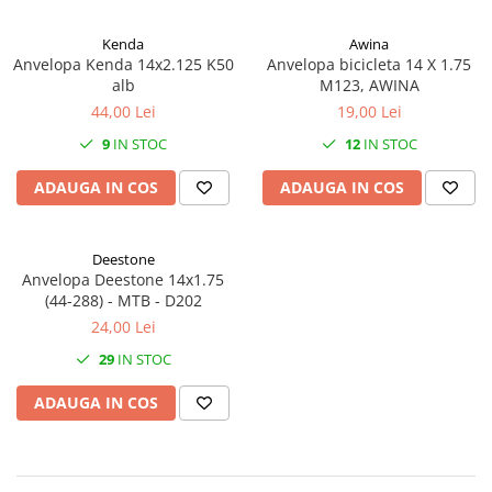
Vehicule Electrice
Kenda
Awina
Scutere
Anvelopa Kenda 14x2.125 K50
Anvelopa bicicleta 14 X 1.75
alb
M123, AWINA
Triciclete
44,00 Lei
19,00 Lei
Piese vehicule electrice
9
IN STOC
12
IN STOC
Anvelope biciclete/scuter electrice
ADAUGA IN COS
ADAUGA IN COS
Anvelope trotinete
Aripi trotinete
Baterii
Deestone
Anvelopa Deestone 14x1.75
Camere biciclete electrice
(44-288) - MTB - D202
Camere trotinete
24,00 Lei
Discuri frana trotinete
29
IN STOC
Diverse piese
ADAUGA IN COS
Far trotineta
Menete trotinete