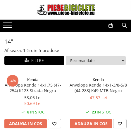
Toate Produsele
Biciclete
Biciclete fara pedale
14"
City
Afiseaza:
1-
5
din
5
produse
Copii
FILTRE
Cursiere
Mountain Bike
Kenda
Kenda
-4%
Pliabile
Anvelopa Kenda 14x1.75 (47-
Anvelopa Kenda 14x1-3/8-5/8
254) K123 Strada Negru
(44-288) K49 MTB Negru
Role
53,06 Lei
47,57 Lei
Skateboard
50,69 Lei
Trekking
8
IN STOC
23
IN STOC
Triciclete
ADAUGA IN COS
ADAUGA IN COS
Trotinete