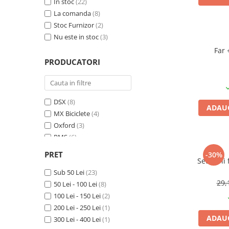
In stoc
(22)
Vehicule Electrice
La comanda
(8)
Stoc Furnizor
(2)
Scutere
Nu este in stoc
(3)
Triciclete
Far 
Piese vehicule electrice
PRODUCATORI
Anvelope biciclete/scuter electrice
Anvelope trotinete
DSX
(8)
Aripi trotinete
ADAUG
MX Biciclete
(4)
Baterii
Oxford
(3)
Camere biciclete electrice
RMS
(6)
Smart
(1)
Camere trotinete
PRET
-30%
Syncromate
(4)
Set mini 
Discuri frana trotinete
WAG
Sub 50 Lei
(2)
(23)
Diverse piese
29,
WMX
50 Lei - 100 Lei
(7)
(8)
100 Lei - 150 Lei
(2)
Far trotineta
200 Lei - 250 Lei
(1)
Menete trotinete
ADAUG
300 Lei - 400 Lei
(1)