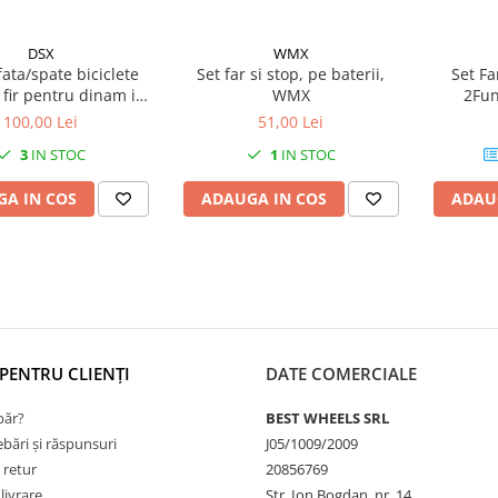
DSX
WMX
fata/spate biciclete
Set far si stop, pe baterii,
Set F
 fir pentru dinam in
WMX
2Fun
butuc
100,00 Lei
51,00 Lei
3
IN STOC
1
IN STOC
A IN COS
ADAUGA IN COS
ADAU
PENTRU CLIENȚI
DATE COMERCIALE
ăr?
BEST WHEELS SRL
ebări și răspunsuri
J05/1009/2009
 retur
20856769
livrare
Str. Ion Bogdan, nr. 14