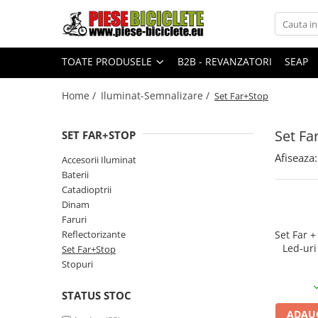
Toate Produsele
TOATE PRODUSELE
B2B - REVANZATORI
SEAP
Biciclete
Biciclete fara pedale
Home /
Iluminat-Semnalizare /
Set Far+Stop
City
Set Fa
SET FAR+STOP
Copii
Afiseaza:
Accesorii Iluminat
Cursiere
Baterii
Mountain Bike
Catadioptrii
Pliabile
Dinam
Faruri
Role
Reflectorizante
Set Far +
Led-uri
Skateboard
Set Far+Stop
Stopuri
Trekking
Triciclete
STATUS STOC
ADAUG
Trotinete