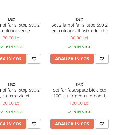
DSX
DSX
mpi far si stop S90 2
Set 2 lampi far si stop S90 2
, culoare verde
led, culoare albastru deschis
30,00 Lei
30,00 Lei
6
IN STOC
3
IN STOC
GA IN COS
ADAUGA IN COS
DSX
DSX
mpi far si stop S90 2
Set far fata/spate biciclete
, culoare violet
110C, cu fir pentru dinam in
butuc
30,00 Lei
130,00 Lei
9
IN STOC
5
IN STOC
GA IN COS
ADAUGA IN COS