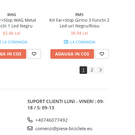
WAG
RMS
ar+Stop WAG Metal
Kit Far+Stop Girino 3 Functii 2
ctii 1 Led Negru
Led-uri Negru/Rosu
82,46 Lei
38,94 Lei
LA COMANDA
LA COMANDA
GA IN COS
ADAUGA IN COS
1
2
SUPORT CLIENTI
LUNI - VINERI : 09-
18 / S: 09-13
+40746077492
comenzi@piese-biciclete.eu