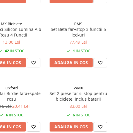
MX Biciclete
RMS
ici Silicon Lumina Alb
Set Beta far+stop 3 functii 5
Rosu 4 Functii
led-uri
13,00 Lei
77,49 Lei
42
IN STOC
1
IN STOC
GA IN COS
ADAUGA IN COS
Oxford
WMX
far Birdie fata+spate
Set 2 piese far si stop pentru
rosu
biciclete, inclus baterii
16 Lei
20,41 Lei
83,00 Lei
6
IN STOC
6
IN STOC
GA IN COS
ADAUGA IN COS