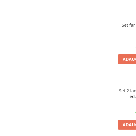
Mufe de incarcare
Piese trotinete
Placute frana trotinete
Set far
Protectii, huse si plastice trotinete
Roti trotinete electrice
Scule
Anvelope-Camere
ADAUG
Anvelope
10"
12" - 12.5"
14"
Set 2 la
led
16"
18"
20"
24"
ADAUG
26"