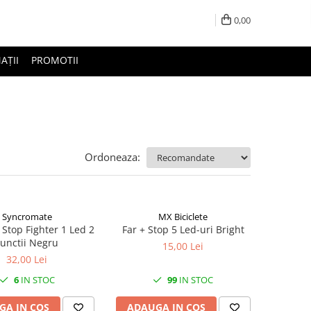
0,00
AȚII
PROMOTII
Ordoneaza:
Syncromate
MX Biciclete
 Stop Fighter 1 Led 2
Far + Stop 5 Led-uri Bright
unctii Negru
15,00 Lei
32,00 Lei
6
IN STOC
99
IN STOC
GA IN COS
ADAUGA IN COS