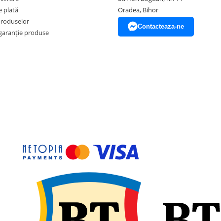
 plată
Oradea, Bihor
produselor
Contacteaza-ne
garanție produse