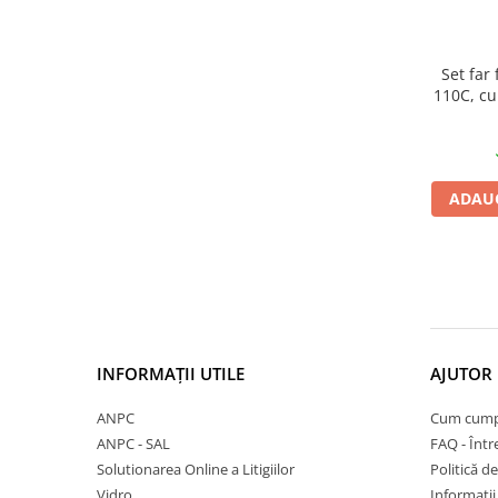
27"-27.5"
28"
29"
Set far 
700"
110C, cu
Camere
10"
12" - 12.5"
ADAUG
14"
16"
18"
20"
22"
24"
INFORMAȚII UTILE
AJUTOR 
26"
27"-27.5"
ANPC
Cum cump
ANPC - SAL
FAQ - Într
28"
Solutionarea Online a Litigiilor
Politică de
29"
Vidro
Informații 