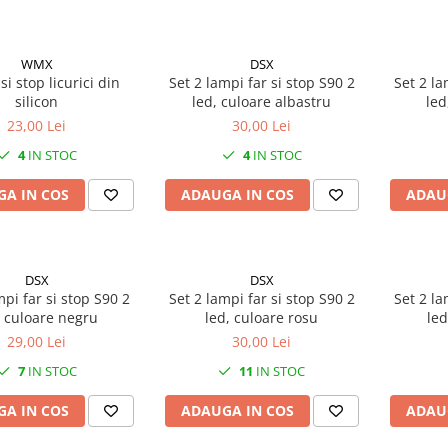
WMX
DSX
 si stop licurici din
Set 2 lampi far si stop S90 2
Set 2 la
silicon
led, culoare albastru
led
23,00 Lei
30,00 Lei
4
IN STOC
4
IN STOC
A IN COS
ADAUGA IN COS
ADAU
DSX
DSX
mpi far si stop S90 2
Set 2 lampi far si stop S90 2
Set 2 la
, culoare negru
led, culoare rosu
led
29,00 Lei
30,00 Lei
7
IN STOC
11
IN STOC
A IN COS
ADAUGA IN COS
ADAU