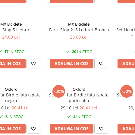
MX Biciclete
MX Biciclete
+ Stop 5 Led-uri
Far + Stop 2+5 Led-uri Bronco
Set Licur
+ 
24,00 Lei
26,00 Lei
17
IN STOC
20
IN STOC
A IN COS
ADAUGA IN COS
ADAU
Oxford
Oxford
-30%
-30%
far Birdie fata+spate
Set mini far Birdie fata+spate
Set mini 
negru
portocaliu
16 Lei
20,41 Lei
29,16 Lei
20,41 Lei
29,
6
IN STOC
4
IN STOC
A IN COS
ADAUGA IN COS
ADAU