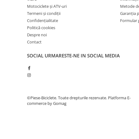
7"
Motociclete și ATV-uri
Metode de
700"
Termeni și condiții
Garanția 
8" - 8.5"
Confidențialitate
Formular 
Protecții Camere
Politică cookies
Despre noi
Vulcanizare
Contact
Transmisie & Accesorii
Accesorii Transmisie
SOCIAL
URMARESTE-NE IN SOCIAL MEDIA
Angrenaje
Apărătoare Lanț
Ax Pedalier
Braț Pedale
©Piese-Biciclete. Toate drepturile rezervate.
Platforma E-
Casete
commerce by Gomag
Cuvete
Ghidaj/Întinzător Lanț
Lanț