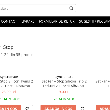
CONTACT
LIVRARE
FORMULAR DE RETUR
SUGESTII / RECLAM
r+Stop
1-
24
din
35
produse
Syncromate
Syncromate
 Stop Silicon Twins 2
Set Far + Stop Silicon Trip 2
Set Far +
 2 Functii Alb/Rosu
Led-uri 2 Functii Alb/Rosu
F
25,00 Lei
19,00 Lei
14
IN STOC
14
IN STOC
A IN COS
ADAUGA IN COS
ADAU