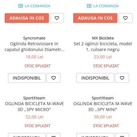
LA COMANDA
LA COMANDA
ADAUGA IN COS
ADAUGA IN COS
Syncromate
MX Biciclete
Oglinda Retrovizoare In
Set 2 oglinzi bicicleta, model
capatul ghidonului Diametru
1, culoare negru
50mm
18,00 Lei
23,00 Lei
STOC EPUIZAT
STOC EPUIZAT
INDISPONIBIL
INDISPONIBIL
SportXteam
SportXteam
OGLINDA BICICLETA M-WAVE
OGLINDA BICICLETA M-WAVE
3D ,,SPY MICRO"
3D ,,SPY MINI"
32,00 Lei
38,00 Lei
STOC EPUIZAT
STOC EPUIZAT