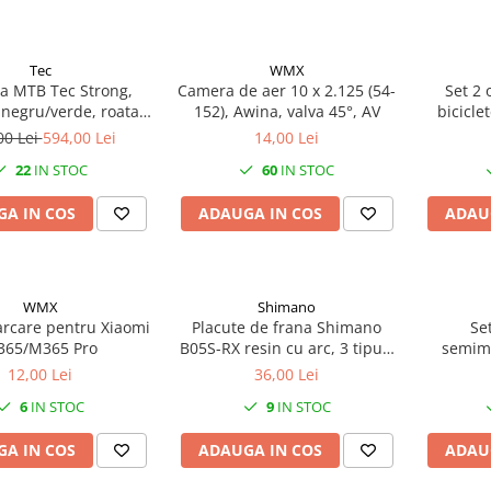
Tec
WMX
ta MTB Tec Strong,
Camera de aer 10 x 2.125 (54-
Set 2
 negru/verde, roata
152), Awina, valva 45°, AV
bicicle
, cadru din otel
00 Lei
594,00 Lei
14,00 Lei
22
IN STOC
60
IN STOC
A IN COS
ADAUGA IN COS
ADAU
WMX
Shimano
arcare pentru Xiaomi
Placute de frana Shimano
Se
365/M365 Pro
B05S-RX resin cu arc, 3 tipuri
semime
de split pin
Shim
12,00 Lei
36,00 Lei
M655,Sai
6
IN STOC
9
IN STOC
A IN COS
ADAUGA IN COS
ADAU