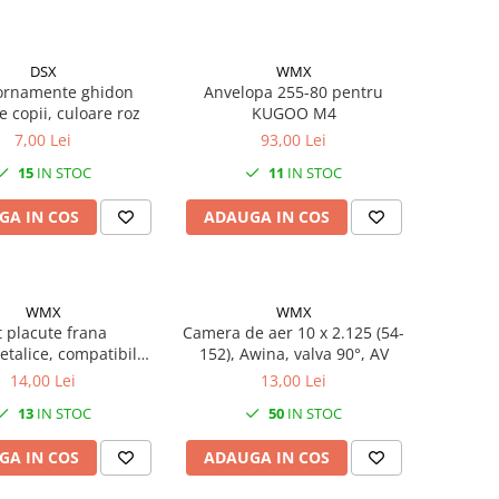
DSX
WMX
 ornamente ghidon
Anvelopa 255-80 pentru
te copii, culoare roz
KUGOO M4
7,00 Lei
93,00 Lei
15
IN STOC
11
IN STOC
GA IN COS
ADAUGA IN COS
WMX
WMX
t placute frana
Camera de aer 10 x 2.125 (54-
talice, compatibil
152), Awina, valva 90°, AV
ano Deore LX BR-
14,00 Lei
13,00 Lei
nt XT 04-07, XTR 03-
13
IN STOC
50
IN STOC
07
GA IN COS
ADAUGA IN COS