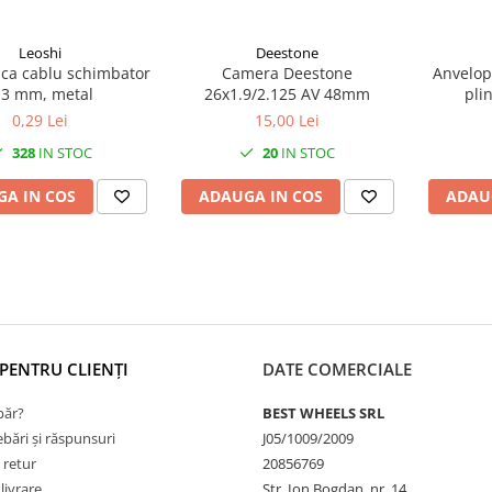
Leoshi
Deestone
aca cablu schimbator
Camera Deestone
Anvelopa
.3 mm, metal
26x1.9/2.125 AV 48mm
pli
dimensi
0,29 Lei
15,00 Lei
6.5), 
328
IN STOC
20
IN STOC
A IN COS
ADAUGA IN COS
ADAU
PENTRU CLIENȚI
DATE COMERCIALE
ăr?
BEST WHEELS SRL
ebări și răspunsuri
J05/1009/2009
 retur
20856769
livrare
Str. Ion Bogdan, nr. 14