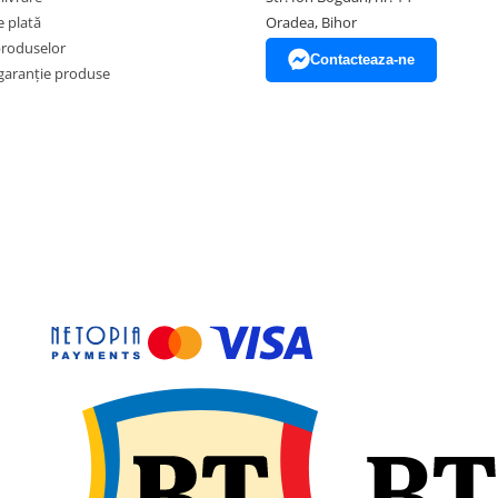
 plată
Oradea, Bihor
produselor
Contacteaza-ne
garanție produse