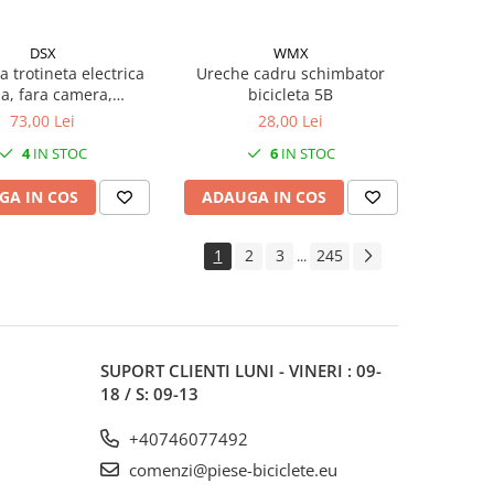
DSX
WMX
 trotineta electrica
Ureche cadru schimbator
na, fara camera,
bicicleta 5B
une 10 x 2.5 (60/70-
73,00 Lei
28,00 Lei
culoare negru, O030
4
IN STOC
6
IN STOC
GA IN COS
ADAUGA IN COS
1
2
3
245
...
SUPORT CLIENTI
LUNI - VINERI : 09-
18 / S: 09-13
+40746077492
comenzi@piese-biciclete.eu