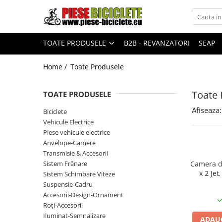
Toate Produsele
TOATE PRODUSELE
B2B - REVANZATORI
SEAP
Biciclete
Biciclete fara pedale
Home /
Toate Produsele
City
Toate 
TOATE PRODUSELE
Copii
Afiseaza:
Biciclete
Cursiere
Vehicule Electrice
Mountain Bike
Piese vehicule electrice
Pliabile
Anvelope-Camere
Transmisie & Accesorii
Role
Sistem Frânare
Camera de
x 2 Je
Skateboard
Sistem Schimbare Viteze
Xiaom
Suspensie-Cadru
Trekking
Accesorii-Design-Ornament
Triciclete
Roți-Accesorii
Iluminat-Semnalizare
ADAUG
Trotinete