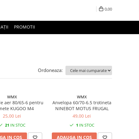
0,00
AȚII
PROMOTII
Ordoneaza:
WMX
WMX
e aer 80/65-6 pentru
Anvelopa 60/70-6.5 trotineta
inete KUGOO M4
NINEBOT MOTUS FRUGAL
25,00 Lei
49,00 Lei
21
IN STOC
1
IN STOC
GA IN COS
ADAUGA IN COS