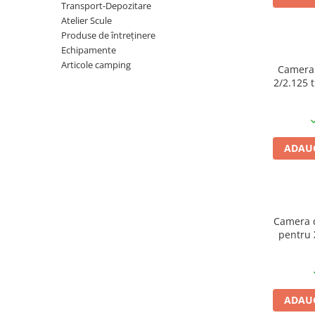
Transport-Depozitare
Vehicule Electrice
Atelier Scule
Produse de întreținere
Scutere
Echipamente
Triciclete
Articole camping
Camera 
Piese vehicule electrice
2/2.125 
Anvelope biciclete/scuter electrice
Anvelope trotinete
Aripi trotinete
ADAUG
Baterii
Camere biciclete electrice
Camere trotinete
Camera d
Discuri frana trotinete
pentru
P
Diverse piese
Far trotineta
Menete trotinete
ADAUG