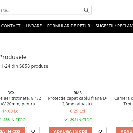
CONTACT
LIVRARE
FORMULAR DE RETUR
SUGESTII / RECLAM
Produsele
1-
24
din
5858
produse
DSX
RMS
 aer trotinete, 8 1/2
Protectie capat cablu frana D-
Camera d
t, AV 20mm, pentru
2,3mm albastru
Trot
i M365/M365 Pro
14,00 Lei
0,29 Lei
236
IN STOC
292
IN STOC
A IN COS
ADAUGA IN COS
ADAU