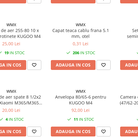
WMX
WMX
de aer 255-80 10 x
Capat teaca cablu frana 5.1
Se
trotinete KUGOO M4
mm, otel
semim
Shima
25,00 Lei
0,31 Lei
19
IN STOC
206
IN STOC
A IN COS
ADAUGA IN COS
ADAU
WMX
WMX
e aer spate 8 1/2x2
Anvelopa 80/65-6 pentru
Camera d
 Xiaomi M365/M365
KUGOO M4
(47/62-20
ro, valva 90°
20,00 Lei
92,00 Lei
4
IN STOC
11
IN STOC
A IN COS
ADAUGA IN COS
ADAU