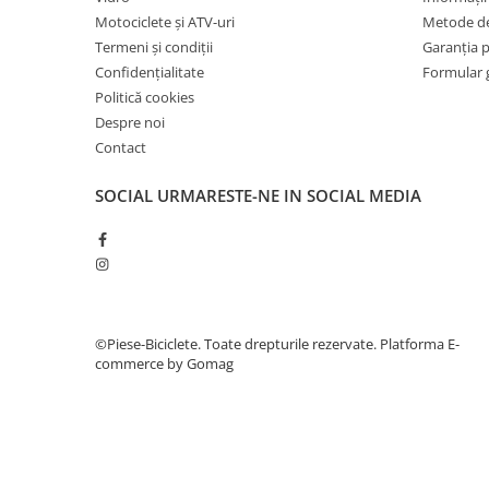
7"
Motociclete și ATV-uri
Metode de
700"
Termeni și condiții
Garanția 
8" - 8.5"
Confidențialitate
Formular 
Protecții Camere
Politică cookies
Despre noi
Vulcanizare
Contact
Transmisie & Accesorii
Accesorii Transmisie
SOCIAL
URMARESTE-NE IN SOCIAL MEDIA
Angrenaje
Apărătoare Lanț
Ax Pedalier
Braț Pedale
©Piese-Biciclete. Toate drepturile rezervate.
Platforma E-
Casete
commerce by Gomag
Cuvete
Ghidaj/Întinzător Lanț
Lanț