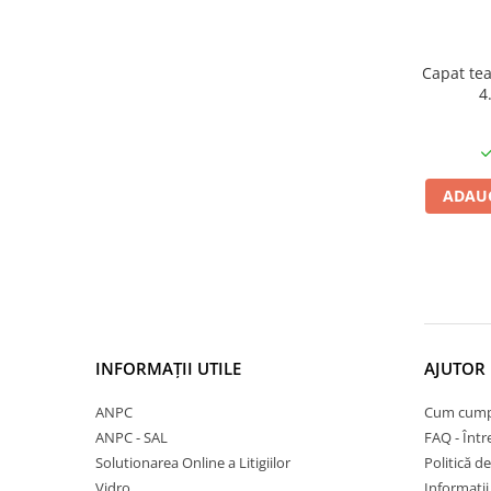
27"-27.5"
28"
29"
Capat te
700"
4
Camere
10"
12" - 12.5"
ADAUG
14"
16"
18"
20"
22"
24"
INFORMAȚII UTILE
AJUTOR 
26"
27"-27.5"
ANPC
Cum cump
ANPC - SAL
FAQ - Într
28"
Solutionarea Online a Litigiilor
Politică de
29"
Vidro
Informații 