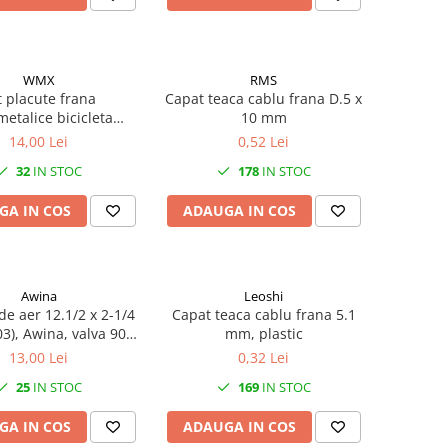
WMX
RMS
t placute frana
Capat teaca cablu frana D.5 x
etalice bicicleta
10 mm
no Deore BRM515
14,00 Lei
0,52 Lei
32
IN STOC
178
IN STOC
GA IN COS
ADAUGA IN COS
Awina
Leoshi
e aer 12.1/2 x 2-1/4
Capat teaca cablu frana 5.1
3), Awina, valva 90°,
mm, plastic
AV 40mm
13,00 Lei
0,32 Lei
25
IN STOC
169
IN STOC
GA IN COS
ADAUGA IN COS