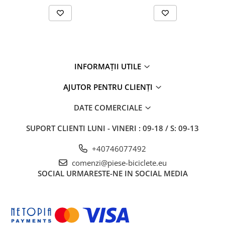
27"-27.5"
28"
29"
700"
Camere
INFORMAȚII UTILE
10"
12" - 12.5"
AJUTOR PENTRU CLIENȚI
14"
DATE COMERCIALE
16"
18"
SUPORT CLIENTI
LUNI - VINERI : 09-18 / S: 09-13
20"
+40746077492
22"
24"
comenzi@piese-biciclete.eu
SOCIAL
URMARESTE-NE IN SOCIAL MEDIA
26"
27"-27.5"
28"
29"