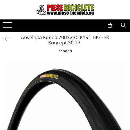
Toate Produsele
Biciclete
Anvelopa Kenda 700x23C K191 BK/BSK
Biciclete fara pedale
Koncept 30 TPI
City
Kenda.s
Copii
Cursiere
Mountain Bike
Pliabile
Role
Skateboard
Trekking
Triciclete
Trotinete