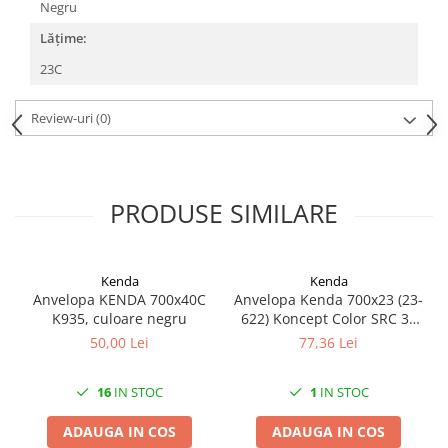
Mufe de incarcare
Negru
Piese trotinete
Lățime:
Placute frana trotinete
23C
Protectii, huse si plastice trotinete
Review-uri
(0)
Roti trotinete electrice
Scule
Anvelope-Camere
PRODUSE SIMILARE
Anvelope
10"
12" - 12.5"
Kenda
Kenda
14"
Anvelopa KENDA 700x40C
Anvelopa Kenda 700x23 (23-
K935, culoare negru
622) Koncept Color SRC 30
16"
Tpi Rosu
50,00 Lei
77,36 Lei
18"
20"
16
IN STOC
1
IN STOC
24"
26"
ADAUGA IN COS
ADAUGA IN COS