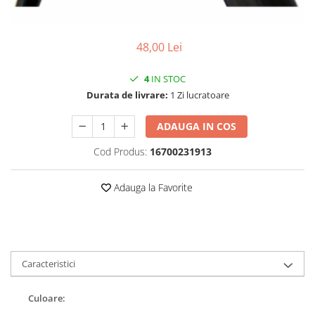
Vehicule Electrice
Scutere
48,00 Lei
Triciclete
4
IN STOC
Piese vehicule electrice
Durata de livrare:
1 Zi lucratoare
Anvelope biciclete/scuter electrice
Anvelope trotinete
ADAUGA IN COS
Aripi trotinete
Cod Produs:
16700231913
Baterii
Camere biciclete electrice
Adauga la Favorite
Camere trotinete
Discuri frana trotinete
Diverse piese
Caracteristici
Far trotineta
Menete trotinete
Culoare: