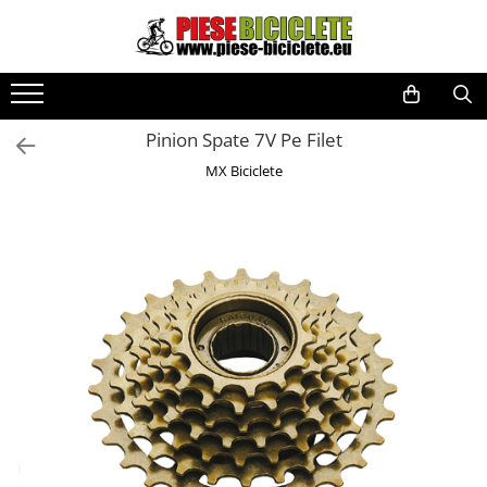
Toate Produsele
Biciclete
Pinion Spate 7V Pe Filet
Biciclete fara pedale
MX Biciclete
City
Copii
Cursiere
Mountain Bike
Pliabile
Role
Skateboard
Trekking
Triciclete
Trotinete