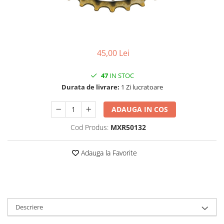
Vehicule Electrice
Scutere
Triciclete
45,00 Lei
Piese vehicule electrice
Anvelope biciclete/scuter electrice
47
IN STOC
Anvelope trotinete
Durata de livrare:
1 Zi lucratoare
Aripi trotinete
ADAUGA IN COS
Baterii
Cod Produs:
MXR50132
Camere biciclete electrice
Camere trotinete
Adauga la Favorite
Discuri frana trotinete
Diverse piese
Far trotineta
Descriere
Menete trotinete