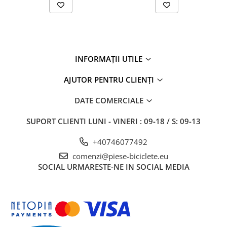
27"-27.5"
28"
29"
700"
Camere
INFORMAȚII UTILE
10"
AJUTOR PENTRU CLIENȚI
12" - 12.5"
14"
DATE COMERCIALE
16"
SUPORT CLIENTI
LUNI - VINERI : 09-18 / S: 09-13
18"
20"
+40746077492
22"
comenzi@piese-biciclete.eu
24"
SOCIAL
URMARESTE-NE IN SOCIAL MEDIA
26"
27"-27.5"
28"
29"