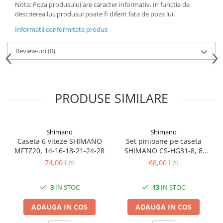
Mufe de incarcare
Nota: Poza produsului are caracter informativ. In functie de
descrierea lui, produsul poate fi diferit fata de poza lui.
Piese trotinete
Informatii conformitate produs
Placute frana trotinete
Protectii, huse si plastice trotinete
Review-uri
(0)
Roti trotinete electrice
Scule
Anvelope-Camere
PRODUSE SIMILARE
Anvelope
10"
Shimano
Shimano
12" - 12.5"
Caseta 6 viteze SHIMANO
Set pinioane pe caseta
14"
MFTZ20, 14-16-18-21-24-28
SHIMANO CS-HG31-8, 8
viteze, 11-32T
16"
74,00 Lei
68,00 Lei
18"
20"
3
IN STOC
13
IN STOC
24"
ADAUGA IN COS
ADAUGA IN COS
26"