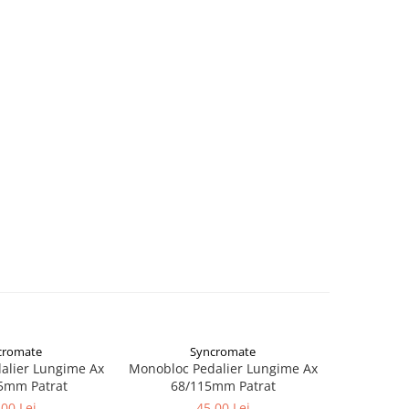
cromate
Syncromate
alier Lungime Ax
Monobloc Pedalier Lungime Ax
Monobloc 
5mm Patrat
68/115mm Patrat
68/
,00 Lei
45,00 Lei