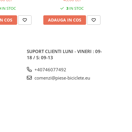
0
IN STOC
3
IN STOC
N COS
ADAUGA IN COS
ADAUG
SUPORT CLIENTI
LUNI - VINERI : 09-
18 / S: 09-13
+40746077492
comenzi@piese-biciclete.eu