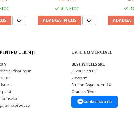
re
 STOC
5
IN STOC
1
COS
ADAUGA IN COS
ADAUGA I
PENTRU CLIENȚI
DATE COMERCIALE
ăr?
BEST WHEELS SRL
ebări și răspunsuri
J05/1009/2009
 retur
20856769
livrare
Str. Ion Bogdan, nr. 14
 plată
Oradea, Bihor
produselor
Contacteaza-ne
garanție produse