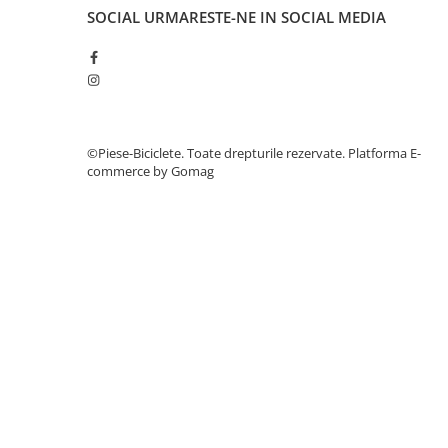
27"-27.5"
SOCIAL
URMARESTE-NE IN SOCIAL MEDIA
28"
29"
700"
Camere
10"
©Piese-Biciclete. Toate drepturile rezervate.
Platforma E-
12" - 12.5"
commerce by Gomag
14"
16"
18"
20"
22"
24"
26"
27"-27.5"
28"
29"