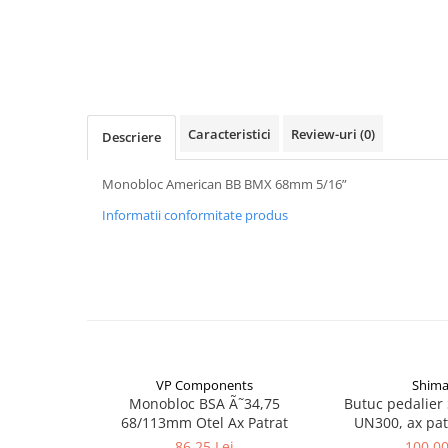
Vehicule Electrice
Scutere
Triciclete
Piese vehicule electrice
Caracteristici
Review-uri
(0)
Descriere
Anvelope biciclete/scuter electrice
Anvelope trotinete
Monobloc American BB BMX 68mm 5/16”
Aripi trotinete
Informatii conformitate produs
Baterii
Camere biciclete electrice
Camere trotinete
Discuri frana trotinete
Diverse piese
VP Components
Shim
Far trotineta
Monobloc BSA Ã˜34,75
Butuc pedalier
Menete trotinete
68/113mm Otel Ax Patrat
UN300, ax pat
127.5mm, fara
86,25 Lei
100,00