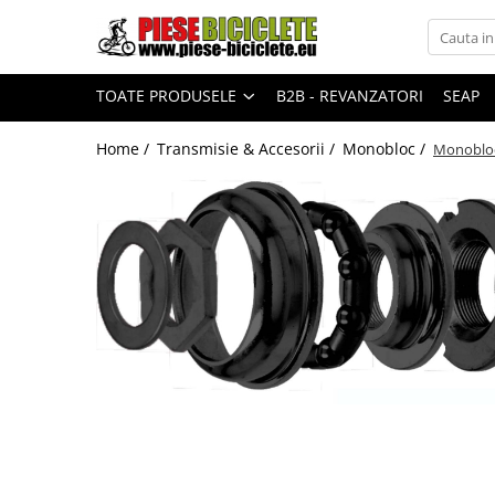
Toate Produsele
TOATE PRODUSELE
B2B - REVANZATORI
SEAP
Biciclete
Biciclete fara pedale
Home /
Transmisie & Accesorii /
Monobloc /
Monoblo
City
Copii
Cursiere
Mountain Bike
Pliabile
Role
Skateboard
Trekking
Triciclete
Trotinete