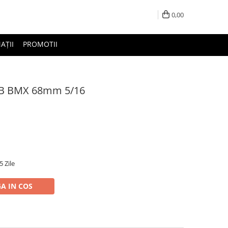
0,00
AȚII
PROMOTII
BB BMX 68mm 5/16
5 Zile
A IN COS