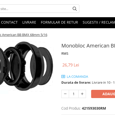
CONTACT
LIVRARE
FORMULAR DE RETUR
SUGESTII / RECLAM
c American BB BMX 68mm 5/16
Monobloc American 
RMS
26,79 Lei
LA COMANDA
Durata de livrare:
Livrare in 10 - 1
ADAUG
Cod Produs:
421593030RM