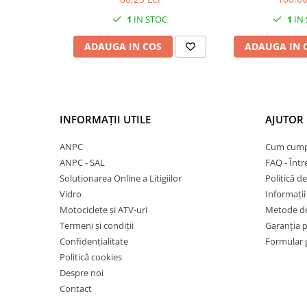
Mufe de incarcare
fixa
1
IN STOC
1
IN
Piese trotinete
Placute frana trotinete
ADAUGA IN COS
ADAUGA IN 
Protectii, huse si plastice trotinete
Roti trotinete electrice
Scule
INFORMAȚII UTILE
AJUTOR 
Anvelope-Camere
Anvelope
ANPC
Cum cump
ANPC - SAL
FAQ - Într
10"
Solutionarea Online a Litigiilor
Politică de
12" - 12.5"
Vidro
Informații 
14"
Motociclete și ATV-uri
Metode de
16"
Termeni și condiții
Garanția 
18"
Confidențialitate
Formular 
20"
Politică cookies
Despre noi
24"
Contact
26"