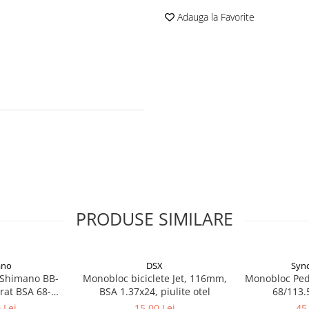
Adauga la Favorite
PRODUSE SIMILARE
ano
DSX
Syn
 Shimano BB-
Monobloc biciclete Jet, 116mm,
Monobloc Ped
rat BSA 68-
BSA 1.37x24, piulite otel
68/113.
 suruburi de
 Lei
15,00 Lei
45