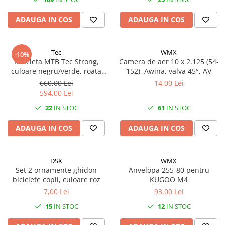
27"-27.5"
28"
ADAUGA IN COS
ADAUGA IN COS
29"
700"
Tec
WMX
-10%
Camere
Bicicleta MTB Tec Strong,
Camera de aer 10 x 2.125 (54-
10"
culoare negru/verde, roata
152), Awina, valva 45°, AV
24", cadru din otel
660,00 Lei
14,00 Lei
12" - 12.5"
594,00 Lei
14"
22
IN STOC
61
IN STOC
16"
18"
ADAUGA IN COS
ADAUGA IN COS
20"
22"
DSX
WMX
24"
Set 2 ornamente ghidon
Anvelopa 255-80 pentru
26"
biciclete copii, culoare roz
KUGOO M4
27"-27.5"
7,00 Lei
93,00 Lei
28"
15
IN STOC
12
IN STOC
29"