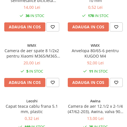
semimetalice bicicleta
10 mm
Mufe de incarcare
Shimano Deore BRM515
14,00 Lei
0,52 Lei
Piese trotinete
36
IN STOC
178
IN STOC
Placute frana trotinete
ADAUGA IN COS
ADAUGA IN COS
Protectii, huse si plastice trotinete
Roti trotinete electrice
Scule
WMX
WMX
Camera de aer spate 8 1/2x2
Anvelopa 80/65-6 pentru
Anvelope-Camere
pentru Xiaomi M365/M365
KUGOO M4
Anvelope
Pro, valva 90°
20,00 Lei
92,00 Lei
10"
5
IN STOC
11
IN STOC
12" - 12.5"
ADAUGA IN COS
ADAUGA IN COS
14"
16"
18"
Leoshi
Awina
Capat teaca cablu frana 5.1
Camera de aer 12.1/2 x 2-1/4
20"
mm, plastic
(47/62-203), Awina, valva 90°,
24"
AV 40mm
0,32 Lei
13,00 Lei
26"
169
IN STOC
25
IN STOC