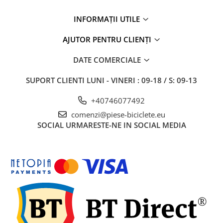
Disc-uri
INFORMAȚII UTILE
Etrieri
Frane Hidraulice
AJUTOR PENTRU CLIENȚI
Frâne pe Jantă
DATE COMERCIALE
Furtune Frână
SUPORT CLIENTI
LUNI - VINERI : 09-18 / S: 09-13
Manete Frână
Plăcuțe
+40746077492
Saboți
comenzi@piese-biciclete.eu
SOCIAL
URMARESTE-NE IN SOCIAL MEDIA
Set Cablu+Teaca
Set Disc+Etrier
Sistem "R"
Teacă Cablu
Sistem Schimbare Viteze
Accesorii Sistem Schimbător
Capeți Cablu