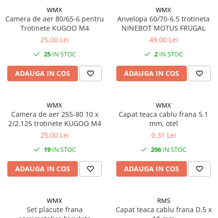
WMX
WMX
Vehicule Electrice
Camera de aer 80/65-6 pentru
Anvelopa 60/70-6.5 trotineta
Scutere
Trotinete KUGOO M4
NINEBOT MOTUS FRUGAL
25,00 Lei
49,00 Lei
Triciclete
25
IN STOC
2
IN STOC
Piese vehicule electrice
Anvelope biciclete/scuter electrice
ADAUGA IN COS
ADAUGA IN COS
Anvelope trotinete
Aripi trotinete
WMX
WMX
Baterii
Camera de aer 255-80 10 x
Capat teaca cablu frana 5.1
2/2.125 trotinete KUGOO M4
mm, otel
Camere biciclete electrice
25,00 Lei
0,31 Lei
Camere trotinete
19
IN STOC
206
IN STOC
Discuri frana trotinete
ADAUGA IN COS
ADAUGA IN COS
Diverse piese
Far trotineta
WMX
RMS
Menete trotinete
Set placute frana
Capat teaca cablu frana D.5 x