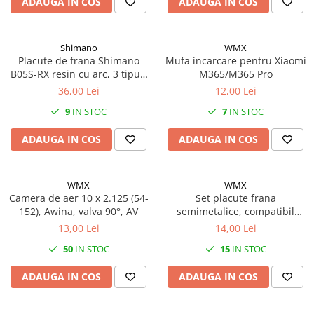
ADAUGA IN COS
ADAUGA IN COS
7"
700"
8" - 8.5"
Shimano
WMX
Protecții Camere
Placute de frana Shimano
Mufa incarcare pentru Xiaomi
B05S-RX resin cu arc, 3 tipuri
M365/M365 Pro
Vulcanizare
de split pin
36,00 Lei
12,00 Lei
Transmisie & Accesorii
9
IN STOC
7
IN STOC
Accesorii Transmisie
ADAUGA IN COS
ADAUGA IN COS
Angrenaje
Apărătoare Lanț
Ax Pedalier
WMX
WMX
Camera de aer 10 x 2.125 (54-
Set placute frana
Braț Pedale
152), Awina, valva 90°, AV
semimetalice, compatibil
Shimano Deore LX BR-
Casete
13,00 Lei
14,00 Lei
M655,Saint XT 04-07, XTR 03-
50
IN STOC
15
IN STOC
Cuvete
07
Ghidaj/Întinzător Lanț
ADAUGA IN COS
ADAUGA IN COS
Lanț