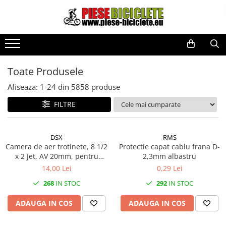
Toate Produsele
Biciclete
Biciclete fara pedale
Toate Produsele
City
Afiseaza:
1-
24
din
5858
produse
Copii
FILTRE
Cursiere
Mountain Bike
DSX
RMS
Pliabile
Camera de aer trotinete, 8 1/2
Protectie capat cablu frana D-
x 2 Jet, AV 20mm, pentru
2,3mm albastru
Role
Xiaomi M365/M365 Pro
14,00 Lei
0,29 Lei
Skateboard
268
IN STOC
292
IN STOC
Trekking
ADAUGA IN COS
ADAUGA IN COS
Triciclete
Trotinete