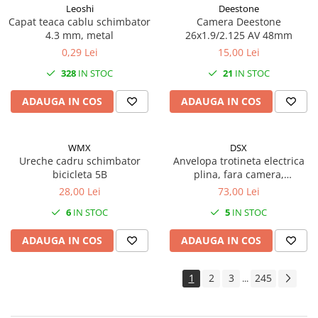
Monobloc
Leoshi
Deestone
Capat teaca cablu schimbator
Camera Deestone
Pedale
4.3 mm, metal
26x1.9/2.125 AV 48mm
Pinioane Față
0,29 Lei
15,00 Lei
Pinioane Spate
328
IN STOC
21
IN STOC
Zale-Lant
ADAUGA IN COS
ADAUGA IN COS
Sistem Frânare
Accesorii Sistem Frânare
WMX
DSX
Accesorii Cabluri
Ureche cadru schimbator
Anvelopa trotineta electrica
Adaptor Disc Center Lock
bicicleta 5B
plina, fara camera,
dimensiune 10 x 2.5 (60/70-
Capeti Cablu/Teaca
28,00 Lei
73,00 Lei
6.5), culoare negru, O030
Cartus Saboti Frana
6
IN STOC
5
IN STOC
Diverse Accesorii
ADAUGA IN COS
ADAUGA IN COS
Olive Terminale Furtune
Șuruburi - Piulițe - Șaibe
1
2
3
245
...
Adaptor Etrier/Disc-uri
Cabluri