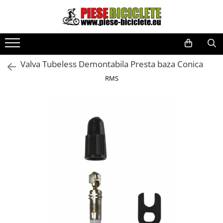
Toate Produsele
Biciclete
Valva Tubeless Demontabila Presta baza Conica
Biciclete fara pedale
RMS
City
Copii
Cursiere
Mountain Bike
Pliabile
Role
Skateboard
Trekking
Triciclete
Trotinete