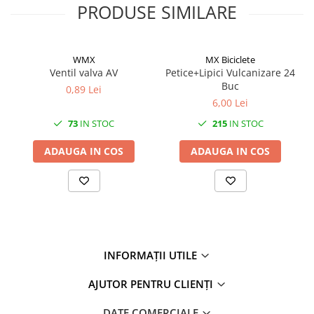
27"-27.5"
PRODUSE SIMILARE
28"
29"
700"
WMX
MX Biciclete
Ventil valva AV
Petice+Lipici Vulcanizare 24
Camere
Buc
0,89 Lei
10"
6,00 Lei
12" - 12.5"
73
IN STOC
215
IN STOC
14"
ADAUGA IN COS
ADAUGA IN COS
16"
18"
20"
22"
24"
26"
INFORMAȚII UTILE
27"-27.5"
28"
AJUTOR PENTRU CLIENȚI
29"
DATE COMERCIALE