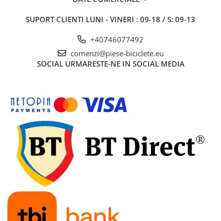
7"
700"
SUPORT CLIENTI
LUNI - VINERI : 09-18 / S: 09-13
8" - 8.5"
+40746077492
Protecții Camere
comenzi@piese-biciclete.eu
Vulcanizare
SOCIAL
URMARESTE-NE IN SOCIAL MEDIA
Transmisie & Accesorii
Accesorii Transmisie
Angrenaje
Apărătoare Lanț
Ax Pedalier
Braț Pedale
Casete
Cuvete
Ghidaj/Întinzător Lanț
Lanț