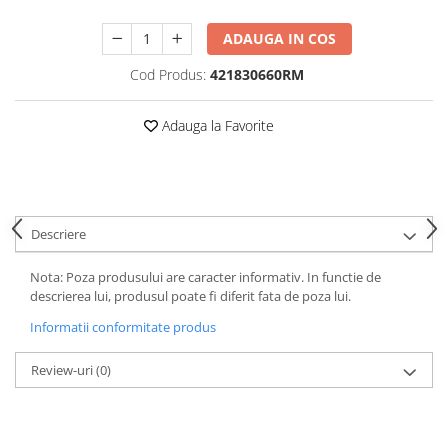
Mufe de incarcare
Piese trotinete
ADAUGA IN COS
Placute frana trotinete
Cod Produs:
421830660RM
Protectii, huse si plastice trotinete
Adauga la Favorite
Roti trotinete electrice
Scule
Anvelope-Camere
Anvelope
Descriere
10"
12" - 12.5"
Nota: Poza produsului are caracter informativ. In functie de
descrierea lui, produsul poate fi diferit fata de poza lui.
14"
16"
Informatii conformitate produs
18"
Review-uri
(0)
20"
24"
26"