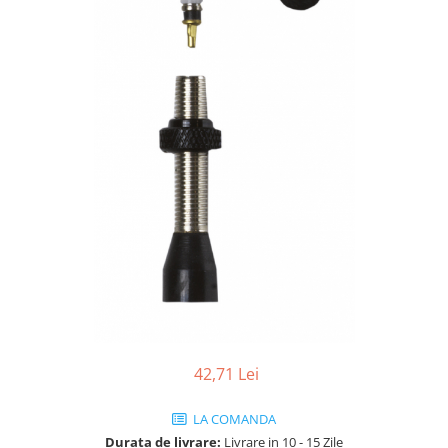
Vehicule Electrice
Scutere
Triciclete
Piese vehicule electrice
Anvelope biciclete/scuter electrice
Anvelope trotinete
Aripi trotinete
Baterii
Camere biciclete electrice
Camere trotinete
Discuri frana trotinete
Diverse piese
42,71 Lei
Far trotineta
Menete trotinete
LA COMANDA
Durata de livrare:
Livrare in 10 - 15 Zile