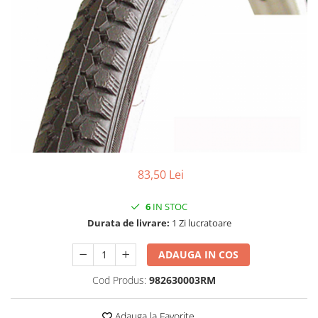
Vehicule Electrice
Scutere
Triciclete
Piese vehicule electrice
Anvelope biciclete/scuter electrice
Anvelope trotinete
Aripi trotinete
Baterii
83,50 Lei
Camere biciclete electrice
6
IN STOC
Camere trotinete
Durata de livrare:
1 Zi lucratoare
Discuri frana trotinete
Diverse piese
ADAUGA IN COS
Far trotineta
Cod Produs:
982630003RM
Menete trotinete
Adauga la Favorite