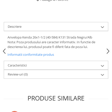
Mufe de incarcare
Piese trotinete
Placute frana trotinete
Protectii, huse si plastice trotinete
Descriere
Roti trotinete electrice
Anvelopa Kenda 26x1-1/2 (40-584) K131 Strada Negru/Alb
Scule
Nota: Poza produsului are caracter informativ. In functie de
descrierea lui, produsul poate fi diferit fata de poza lui.
Anvelope-Camere
Anvelope
Informatii conformitate produs
10"
Caracteristici
12" - 12.5"
14"
Review-uri
(0)
16"
18"
20"
PRODUSE SIMILARE
24"
26"