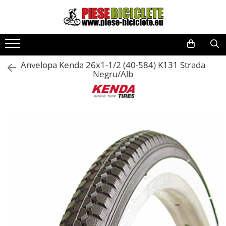
Toate Produsele
Biciclete
Anvelopa Kenda 26x1-1/2 (40-584) K131 Strada
Biciclete fara pedale
Negru/Alb
City
Copii
Cursiere
Mountain Bike
Pliabile
Role
Skateboard
Trekking
Triciclete
Trotinete