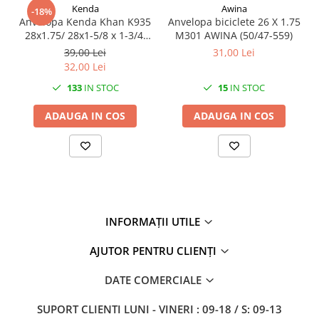
27"-27.5"
Kenda
Awina
-18%
Anvelopa Kenda Khan K935
Anvelopa biciclete 26 X 1.75
28"
28x1.75/ 28x1-5/8 x 1-3/4,
M301 AWINA (50/47-559)
29"
700x45C, culoare negru cu
39,00 Lei
31,00 Lei
700"
banda maro
32,00 Lei
Camere
133
IN STOC
15
IN STOC
10"
ADAUGA IN COS
ADAUGA IN COS
12" - 12.5"
14"
16"
18"
20"
22"
INFORMAȚII UTILE
24"
26"
AJUTOR PENTRU CLIENȚI
27"-27.5"
DATE COMERCIALE
28"
29"
SUPORT CLIENTI
LUNI - VINERI : 09-18 / S: 09-13