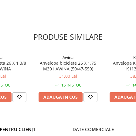
PRODUSE SIMILARE
na
Awina
K
ta 26 X 1 3/8
Anvelopa biciclete 26 X 1.75
Anvelopa K
AWINA
M301 AWINA (50/47-559)
K113
Lei
31,00 Lei
38
 STOC
15
IN STOC
1
COS
ADAUGA IN COS
ADAUGA I
PENTRU CLIENȚI
DATE COMERCIALE