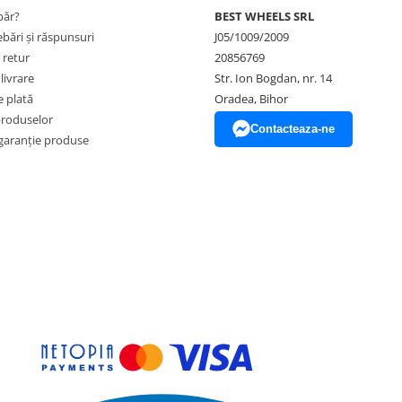
ăr?
BEST WHEELS SRL
ebări și răspunsuri
J05/1009/2009
 retur
20856769
livrare
Str. Ion Bogdan, nr. 14
 plată
Oradea, Bihor
produselor
Contacteaza-ne
garanție produse