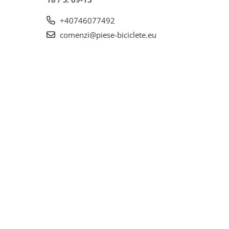
+40746077492
comenzi@piese-biciclete.eu