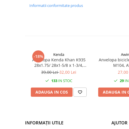
Mufe de incarcare
Informatii conformitate produs
Piese trotinete
Placute frana trotinete
Protectii, huse si plastice trotinete
Roti trotinete electrice
Scule
Anvelope-Camere
Kenda
Awi
-18%
Anvelopa Kenda Khan K935
Anvelopa bicicle
Anvelope
28x1.75/ 28x1-5/8 x 1-3/4,
M104, 
700x45C, culoare negru cu
10"
39,00 Lei
32,00 Lei
27,00 
banda maro
12" - 12.5"
133
IN STOC
29
IN
14"
ADAUGA IN COS
ADAUGA IN 
16"
18"
20"
24"
INFORMAȚII UTILE
AJUTOR 
26"