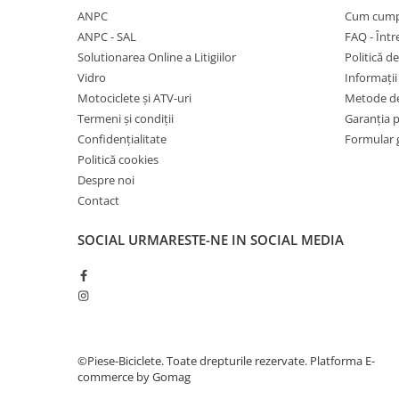
27"-27.5"
ANPC
Cum cump
28"
ANPC - SAL
FAQ - Într
29"
Solutionarea Online a Litigiilor
Politică de
700"
Vidro
Informații 
Camere
Motociclete și ATV-uri
Metode de
Termeni și condiții
Garanția 
10"
Confidențialitate
Formular 
12" - 12.5"
Politică cookies
14"
Despre noi
16"
Contact
18"
SOCIAL
URMARESTE-NE IN SOCIAL MEDIA
20"
22"
24"
26"
27"-27.5"
28"
©Piese-Biciclete. Toate drepturile rezervate.
Platforma E-
commerce by Gomag
29"