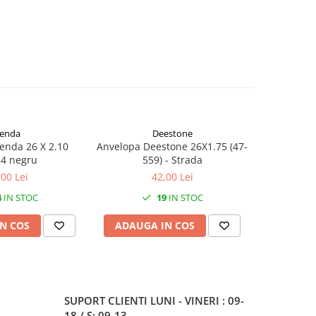
enda
Deestone
enda 26 X 2.10
Anvelopa Deestone 26X1.75 (47-
Anvelopa b
4 negru
559) - Strada
26" x 1.7
,00 Lei
42,00 Lei
4
IN STOC
19
IN STOC
N COS
ADAUGA IN COS
ADAUG
SUPORT CLIENTI
LUNI - VINERI : 09-
18 / S: 09-13