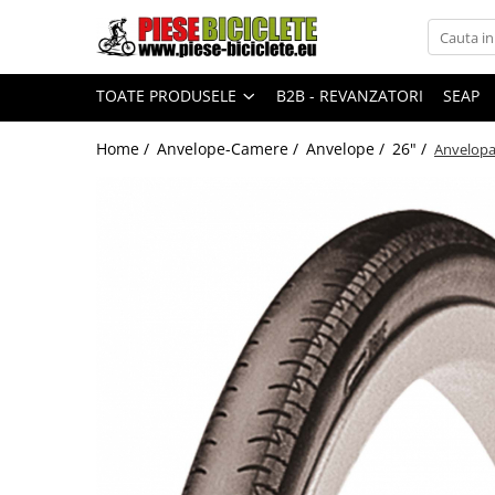
Toate Produsele
TOATE PRODUSELE
B2B - REVANZATORI
SEAP
Biciclete
Biciclete fara pedale
Home /
Anvelope-Camere /
Anvelope /
26" /
Anvelopa
City
Copii
Cursiere
Mountain Bike
Pliabile
Role
Skateboard
Trekking
Triciclete
Trotinete