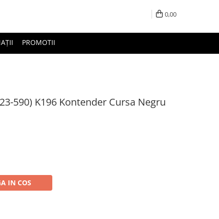
0,00
AȚII
PROMOTII
(23-590) K196 Kontender Cursa Negru
A IN COS