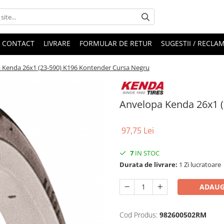
CONTACT
LIVRARE
FORMULAR DE RETUR
SUGESTII / RECLAM
 Kenda 26x1 (23-590) K196 Kontender Cursa Negru
Anvelopa Kenda 26x1 
97,75 Lei
7
IN STOC
Durata de livrare:
1 Zi lucratoare
ADAUG
Cod Produs:
982600502RM