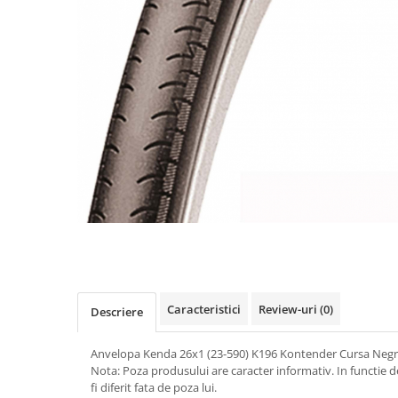
Vehicule Electrice
Scutere
Triciclete
Piese vehicule electrice
Anvelope biciclete/scuter electrice
Anvelope trotinete
Aripi trotinete
Baterii
Camere biciclete electrice
Camere trotinete
Discuri frana trotinete
Caracteristici
Review-uri
(0)
Descriere
Diverse piese
Far trotineta
Anvelopa Kenda 26x1 (23-590) K196 Kontender Cursa Neg
Nota: Poza produsului are caracter informativ. In functie d
Menete trotinete
fi diferit fata de poza lui.