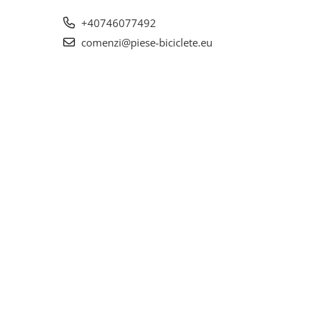
+40746077492
comenzi@piese-biciclete.eu