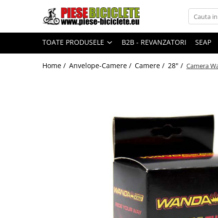
Toate Produsele
TOATE PRODUSELE
B2B - REVANZATORI
SEAP
Biciclete
Biciclete fara pedale
Home /
Anvelope-Camere /
Camere /
28" /
Camera Wa
City
Copii
Cursiere
Mountain Bike
Pliabile
Role
Skateboard
Trekking
Triciclete
Trotinete