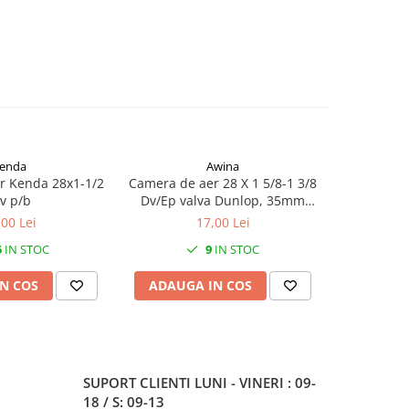
enda
Awina
r Kenda 28x1-1/2
Camera de aer 28 X 1 5/8-1 3/8
Camera de
v p/b
Dv/Ep valva Dunlop, 35mm
Av valv
Awina
,00 Lei
17,00 Lei
5
IN STOC
9
IN STOC
N COS
ADAUGA IN COS
ADAUG
SUPORT CLIENTI
LUNI - VINERI : 09-
18 / S: 09-13