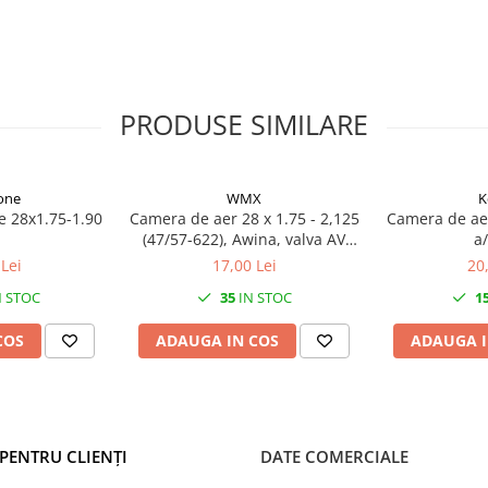
PRODUSE SIMILARE
one
WMX
K
 28x1.75-1.90
Camera de aer 28 x 1.75 - 2,125
Camera de ae
(47/57-622), Awina, valva AV
a/
48mm
Lei
17,00 Lei
20
 STOC
35
IN STOC
1
COS
ADAUGA IN COS
ADAUGA I
PENTRU CLIENȚI
DATE COMERCIALE