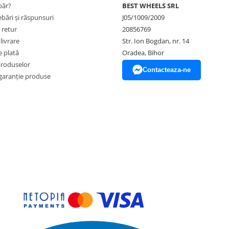
ăr?
BEST WHEELS SRL
ebări și răspunsuri
J05/1009/2009
 retur
20856769
livrare
Str. Ion Bogdan, nr. 14
 plată
Oradea, Bihor
produselor
Contacteaza-ne
garanție produse