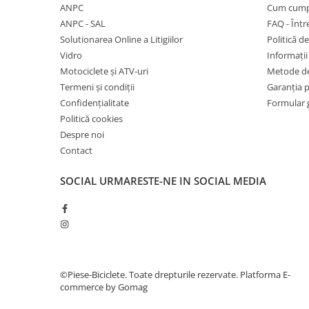
27"-27.5"
ANPC
Cum cump
28"
ANPC - SAL
FAQ - Într
29"
Solutionarea Online a Litigiilor
Politică de
Vidro
Informații 
700"
Motociclete și ATV-uri
Metode de
Camere
Termeni și condiții
Garanția 
10"
Confidențialitate
Formular 
12" - 12.5"
Politică cookies
14"
Despre noi
16"
Contact
18"
SOCIAL
URMARESTE-NE IN SOCIAL MEDIA
20"
22"
24"
26"
27"-27.5"
©Piese-Biciclete. Toate drepturile rezervate.
Platforma E-
28"
commerce by Gomag
29"