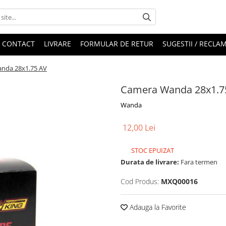
CONTACT
LIVRARE
FORMULAR DE RETUR
SUGESTII / RECLAM
nda 28x1.75 AV
Camera Wanda 28x1.7
Wanda
12,00 Lei
STOC EPUIZAT
Durata de livrare:
Fara termen
Cod Produs:
MXQ00016
Adauga la Favorite