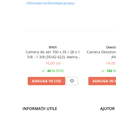
Mufe de incarcare
Informatii conformitate produs
Piese trotinete
Placute frana trotinete
Protectii, huse si plastice trotinete
Roti trotinete electrice
Scule
WMX
Deest
Anvelope-Camere
Camera de aer 700 x 35 / 28 x 1
Camera Deestone
Anvelope
5/8 - 1 3/8 (35/42-622), Awina,
AV
valva AV 48mm
16,00 Lei
14,00 
10"
12" - 12.5"
44
IN STOC
102
IN
14"
ADAUGA IN COS
ADAUGA IN 
16"
18"
20"
24"
INFORMAȚII UTILE
AJUTOR 
26"