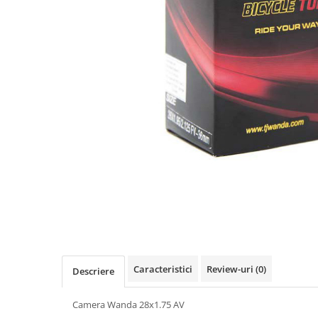
Vehicule Electrice
Scutere
Triciclete
Piese vehicule electrice
Anvelope biciclete/scuter electrice
Anvelope trotinete
Aripi trotinete
Baterii
Camere biciclete electrice
Camere trotinete
Discuri frana trotinete
Diverse piese
Caracteristici
Review-uri
(0)
Descriere
Far trotineta
Menete trotinete
Camera Wanda 28x1.75 AV