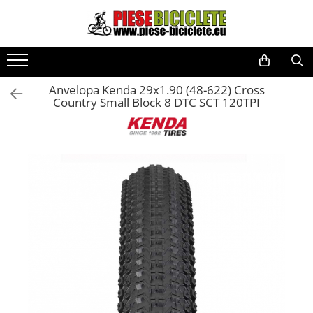
Toate Produsele
Biciclete
Anvelopa Kenda 29x1.90 (48-622) Cross
Biciclete fara pedale
Country Small Block 8 DTC SCT 120TPI
City
Copii
Cursiere
Mountain Bike
Pliabile
Role
Skateboard
Trekking
Triciclete
Trotinete