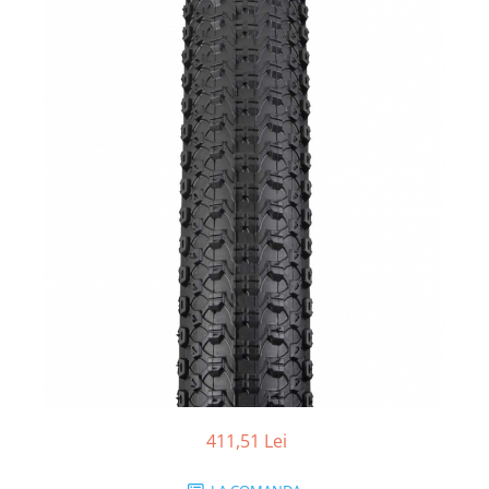
Vehicule Electrice
Scutere
Triciclete
Piese vehicule electrice
Anvelope biciclete/scuter electrice
Anvelope trotinete
Aripi trotinete
Baterii
Camere biciclete electrice
Camere trotinete
Discuri frana trotinete
Diverse piese
Far trotineta
411,51 Lei
Menete trotinete