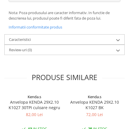
27"-27.5"
28"
Nota: Poza produsului are caracter informativ. In functie de
29"
descrierea lui, produsul poate fi diferit fata de poza lui.
700"
Informatii conformitate produs
Camere
Caracteristici
10"
12" - 12.5"
Review-uri
(0)
14"
16"
18"
PRODUSE SIMILARE
20"
22"
24"
Kenda.s
Kenda.s
26"
Anvelopa KENDA 29X2.10
Anvelopa KENDA 29X2.10
K1027 30TPI culoare negru
K1027 BK
27"-27.5"
82,00 Lei
72,00 Lei
28"
29"
13
IN STOC
25
IN STOC