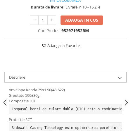
LA COMANDA
Mufe de incarcare
Durata de livrare:
Livrare in 10 - 15 Zile
Piese trotinete
Placute frana trotinete
ADAUGA IN COS
Protectii, huse si plastice trotinete
Cod Produs:
952971952RM
Roti trotinete electrice
Adauga la Favorite
Scule
Anvelope-Camere
Anvelope
10"
Descriere
12" - 12.5"
14"
Anvelopa Kenda 29x1.90(48-622)
16"
Greutate 590±30gr
Compozitie DTC
18"
Compusul benzi de rulare dubla (DTC) este o combinatie a d
20"
24"
Protectie SCT
26"
Sidewall Casing Tehnology este optimizarea peretilor later