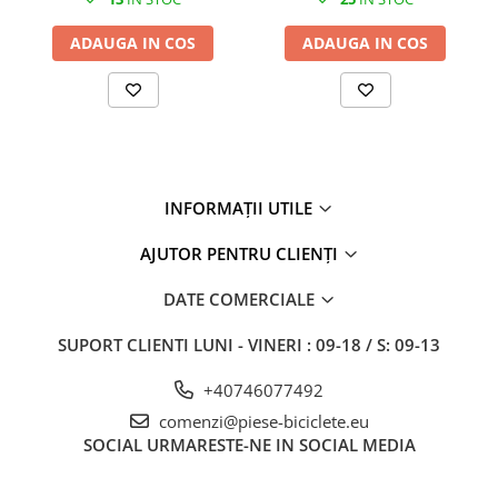
7"
700"
ADAUGA IN COS
ADAUGA IN COS
8" - 8.5"
Protecții Camere
Vulcanizare
Transmisie & Accesorii
Accesorii Transmisie
INFORMAȚII UTILE
Angrenaje
AJUTOR PENTRU CLIENȚI
Apărătoare Lanț
Ax Pedalier
DATE COMERCIALE
Braț Pedale
SUPORT CLIENTI
LUNI - VINERI : 09-18 / S: 09-13
Casete
+40746077492
Cuvete
comenzi@piese-biciclete.eu
Ghidaj/Întinzător Lanț
SOCIAL
URMARESTE-NE IN SOCIAL MEDIA
Lanț