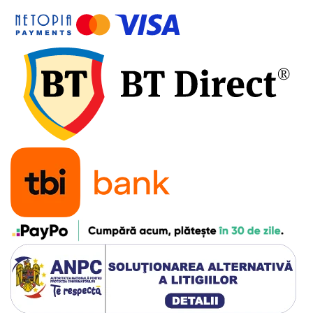
Monobloc
Pedale
Pinioane Față
Pinioane Spate
Zale-Lant
Sistem Frânare
Accesorii Sistem Frânare
Accesorii Cabluri
Adaptor Disc Center Lock
Capeti Cablu/Teaca
Cartus Saboti Frana
Diverse Accesorii
Olive Terminale Furtune
Șuruburi - Piulițe - Șaibe
Adaptor Etrier/Disc-uri
Cabluri