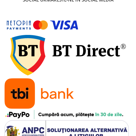
7"
700"
8" - 8.5"
Protecții Camere
Vulcanizare
Transmisie & Accesorii
Accesorii Transmisie
Angrenaje
Apărătoare Lanț
Ax Pedalier
Braț Pedale
Casete
Cuvete
Ghidaj/Întinzător Lanț
Lanț