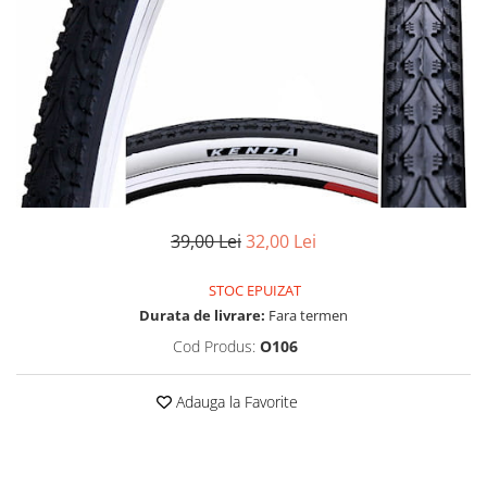
Vehicule Electrice
Scutere
Triciclete
Piese vehicule electrice
Anvelope biciclete/scuter electrice
Anvelope trotinete
Aripi trotinete
39,00 Lei
32,00 Lei
Baterii
Camere biciclete electrice
STOC EPUIZAT
Durata de livrare:
Fara termen
Camere trotinete
Cod Produs:
O106
Discuri frana trotinete
Diverse piese
Adauga la Favorite
Far trotineta
Menete trotinete