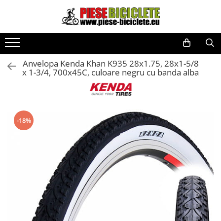
Toate Produsele
Biciclete
Anvelopa Kenda Khan K935 28x1.75, 28x1-5/8
Biciclete fara pedale
x 1-3/4, 700x45C, culoare negru cu banda alba
City
Copii
Cursiere
-18%
Mountain Bike
Pliabile
Role
Skateboard
Trekking
Triciclete
Trotinete