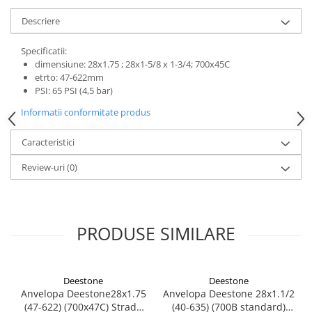
Mufe de incarcare
Descriere
Piese trotinete
Placute frana trotinete
Specificatii:
dimensiune: 28x1.75 ; 28x1-5/8 x 1-3/4; 700x45C
Protectii, huse si plastice trotinete
etrto: 47-622mm
Roti trotinete electrice
PSI: 65 PSI (4,5 bar)
Scule
Informatii conformitate produs
Anvelope-Camere
Caracteristici
Anvelope
Review-uri
(0)
10"
12" - 12.5"
14"
16"
PRODUSE SIMILARE
18"
20"
24"
Deestone
Deestone
Anvelopa Deestone28x1.75
Anvelopa Deestone 28x1.1/2
26"
(47-622) (700x47C) Strada
(40-635) (700B standard)