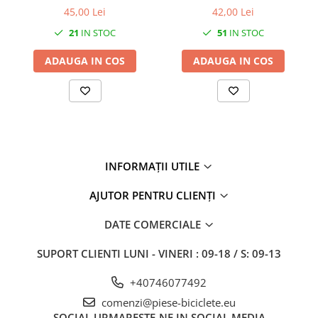
27"-27.5"
Banda Alba - D1006
Strada - D281
45,00 Lei
42,00 Lei
28"
21
IN STOC
51
IN STOC
29"
700"
ADAUGA IN COS
ADAUGA IN COS
Camere
10"
12" - 12.5"
14"
16"
INFORMAȚII UTILE
18"
20"
AJUTOR PENTRU CLIENȚI
22"
DATE COMERCIALE
24"
26"
SUPORT CLIENTI
LUNI - VINERI : 09-18 / S: 09-13
27"-27.5"
+40746077492
28"
comenzi@piese-biciclete.eu
29"
SOCIAL
URMARESTE-NE IN SOCIAL MEDIA