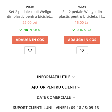
WMX
WMX
Set 2 pedale copii Wellgo
Set 2 pedale Wellgo din
din plastic pentru bicicleta,
plastic pentru bicicleta, filet
filet 1/2, culoare negru
1/2
22,00 Lei
15,00 Lei
18
IN STOC
8
IN STOC
ADAUGA IN COS
ADAUGA IN COS
INFORMAȚII UTILE
AJUTOR PENTRU CLIENȚI
DATE COMERCIALE
SUPORT CLIENTI
LUNI - VINERI : 09-18 / S: 09-13