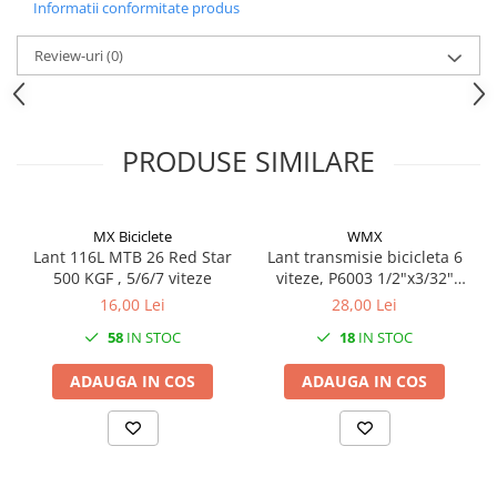
Mufe de incarcare
Informatii conformitate produs
Piese trotinete
Review-uri
(0)
Placute frana trotinete
Protectii, huse si plastice trotinete
Roti trotinete electrice
PRODUSE SIMILARE
Scule
Anvelope-Camere
MX Biciclete
WMX
Anvelope
Lant 116L MTB 26 Red Star
Lant transmisie bicicleta 6
10"
500 KGF , 5/6/7 viteze
viteze, P6003 1/2"x3/32"
116z
12" - 12.5"
16,00 Lei
28,00 Lei
14"
58
IN STOC
18
IN STOC
16"
ADAUGA IN COS
ADAUGA IN COS
18"
20"
24"
26"