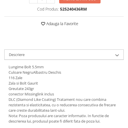
Vehicule Electrice
Cod Produs:
525240436RM
Scutere
Adauga la Favorite
Triciclete
Piese vehicule electrice
Anvelope biciclete/scuter electrice
Anvelope trotinete
Descriere
Aripi trotinete
Baterii
Lungime Bolt 5.5mm
Culoare NegruAlbastru Deschis
Camere biciclete electrice
116 Zale
Zala si Bolt Gaurit
Camere trotinete
Greutate 243gr
Discuri frana trotinete
conector Missinglink inclus
DLC (Diamond Like Coating) Tratament nou care combina
Diverse piese
rezistenta si elasticitatea, cu o reducerea consecutiva de frecare
care creste durabilitatea lant-ului.
Far trotineta
Nota: Poza produsului are caracter informativ. In functie de
Menete trotinete
descrierea lui, produsul poate fi diferit fata de poza lui.