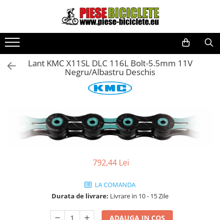
Toate Produsele
Biciclete
Lant KMC X11SL DLC 116L Bolt-5.5mm 11V
Biciclete fara pedale
Negru/Albastru Deschis
City
Copii
Cursiere
Mountain Bike
Pliabile
Role
792,44 Lei
Skateboard
LA COMANDA
Trekking
Durata de livrare:
Livrare in 10 - 15 Zile
Triciclete
Trotinete
ADAUGA IN COS