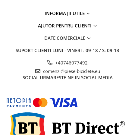
27"-27.5"
28"
INFORMAȚII UTILE
29"
700"
AJUTOR PENTRU CLIENȚI
Camere
DATE COMERCIALE
10"
12" - 12.5"
SUPORT CLIENTI
LUNI - VINERI : 09-18 / S: 09-13
14"
+40746077492
16"
comenzi@piese-biciclete.eu
18"
SOCIAL
URMARESTE-NE IN SOCIAL MEDIA
20"
22"
24"
26"
27"-27.5"
28"
29"