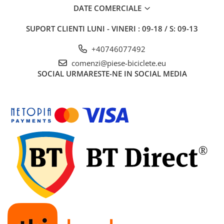
7"
DATE COMERCIALE
700"
8" - 8.5"
SUPORT CLIENTI
LUNI - VINERI : 09-18 / S: 09-13
Protecții Camere
+40746077492
Vulcanizare
comenzi@piese-biciclete.eu
Transmisie & Accesorii
SOCIAL
URMARESTE-NE IN SOCIAL MEDIA
Accesorii Transmisie
Angrenaje
Apărătoare Lanț
Ax Pedalier
Braț Pedale
Casete
Cuvete
Ghidaj/Întinzător Lanț
Lanț