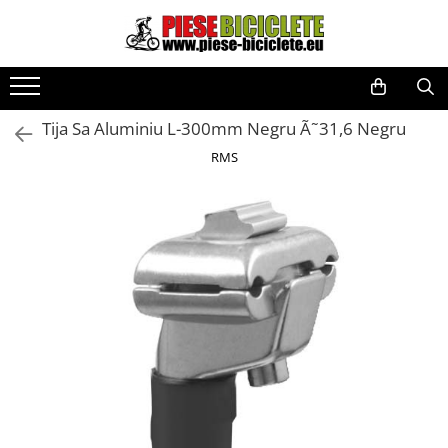
Toate Produsele
Biciclete
Tija Sa Aluminiu L-300mm Negru Ã˜31,6 Negru
Biciclete fara pedale
RMS
City
Copii
Cursiere
Mountain Bike
Pliabile
Role
Skateboard
Trekking
Triciclete
Trotinete