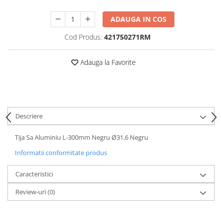
Mufe de incarcare
Piese trotinete
ADAUGA IN COS
Placute frana trotinete
Cod Produs:
421750271RM
Protectii, huse si plastice trotinete
Adauga la Favorite
Roti trotinete electrice
Scule
Anvelope-Camere
Anvelope
Descriere
10"
12" - 12.5"
Tija Sa Aluminiu L-300mm Negru Ø31,6 Negru
14"
Informatii conformitate produs
16"
18"
Caracteristici
20"
Review-uri
(0)
24"
26"