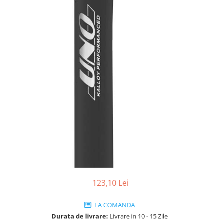
Vehicule Electrice
Scutere
Triciclete
Piese vehicule electrice
Anvelope biciclete/scuter electrice
Anvelope trotinete
Aripi trotinete
Baterii
Camere biciclete electrice
Camere trotinete
Discuri frana trotinete
Diverse piese
123,10 Lei
Far trotineta
Menete trotinete
LA COMANDA
Durata de livrare:
Livrare in 10 - 15 Zile