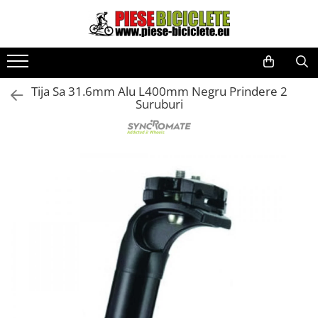
Toate Produsele
Biciclete
Tija Sa 31.6mm Alu L400mm Negru Prindere 2
Biciclete fara pedale
Suruburi
City
Copii
Cursiere
Mountain Bike
Pliabile
Role
Skateboard
Trekking
Triciclete
Trotinete