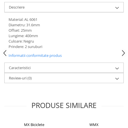
Mufe de incarcare
Descriere
Piese trotinete
Placute frana trotinete
Material: AL 6061
Diametru: 31.6mm
Protectii, huse si plastice trotinete
Offset: 25mm
Lungime: 400mm
Roti trotinete electrice
Culoare: Negru
Scule
Prindere: 2 suruburi
Anvelope-Camere
Informatii conformitate produs
Anvelope
Caracteristici
10"
12" - 12.5"
Review-uri
(0)
14"
16"
18"
PRODUSE SIMILARE
20"
24"
26"
MX Biciclete
WMX