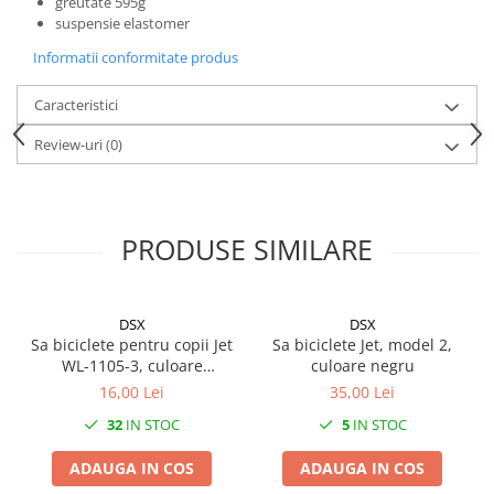
greutate 595g
suspensie elastomer
Informatii conformitate produs
Caracteristici
Review-uri
(0)
PRODUSE SIMILARE
DSX
DSX
Sa biciclete pentru copii Jet
Sa biciclete Jet, model 2,
WL-1105-3, culoare
culoare negru
multicolor
16,00 Lei
35,00 Lei
32
IN STOC
5
IN STOC
ADAUGA IN COS
ADAUGA IN COS