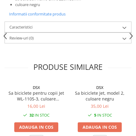
Mufe de incarcare
culoare negru
Piese trotinete
Informatii conformitate produs
Placute frana trotinete
Caracteristici
Protectii, huse si plastice trotinete
Review-uri
(0)
Roti trotinete electrice
Scule
Anvelope-Camere
PRODUSE SIMILARE
Anvelope
10"
12" - 12.5"
DSX
DSX
14"
Sa biciclete pentru copii Jet
Sa biciclete Jet, model 2,
16"
WL-1105-3, culoare
culoare negru
multicolor
16,00 Lei
35,00 Lei
18"
20"
32
IN STOC
5
IN STOC
24"
ADAUGA IN COS
ADAUGA IN COS
26"