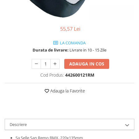
Vehicule Electrice
Scutere
Triciclete
55,57 Lei
Piese vehicule electrice
LA COMANDA
Anvelope biciclete/scuter electrice
Durata de livrare:
Livrare in 10 - 15 Zile
Anvelope trotinete
Aripi trotinete
ADAUGA IN COS
Baterii
Cod Produs:
442600121RM
Camere biciclete electrice
Adauga la Favorite
Camere trotinete
Discuri frana trotinete
Diverse piese
Far trotineta
Descriere
Menete trotinete
Sa Selle San Remo BMX, 220x135mm