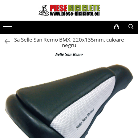
Toate Produsele
Biciclete
Sa Selle San Remo BMX, 220x135mm, culoare
Biciclete fara pedale
negru
City
Copii
Cursiere
Mountain Bike
Pliabile
Role
Skateboard
Trekking
Triciclete
Trotinete