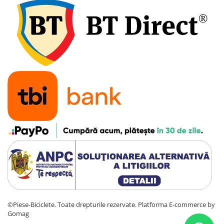
7"
700"
8" - 8.5"
Protecții Camere
Vulcanizare
Transmisie & Accesorii
Accesorii Transmisie
Angrenaje
Apărătoare Lanț
Ax Pedalier
Braț Pedale
Casete
Cuvete
Ghidaj/Întinzător Lanț
©Piese-Biciclete. Toate drepturile rezervate.
Platforma E-commerce by
Lanț
Gomag