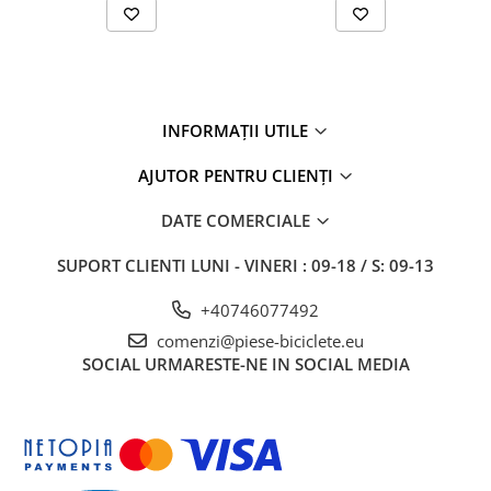
27"-27.5"
28"
29"
700"
Camere
INFORMAȚII UTILE
10"
AJUTOR PENTRU CLIENȚI
12" - 12.5"
14"
DATE COMERCIALE
16"
SUPORT CLIENTI
LUNI - VINERI : 09-18 / S: 09-13
18"
20"
+40746077492
22"
comenzi@piese-biciclete.eu
24"
SOCIAL
URMARESTE-NE IN SOCIAL MEDIA
26"
27"-27.5"
28"
29"