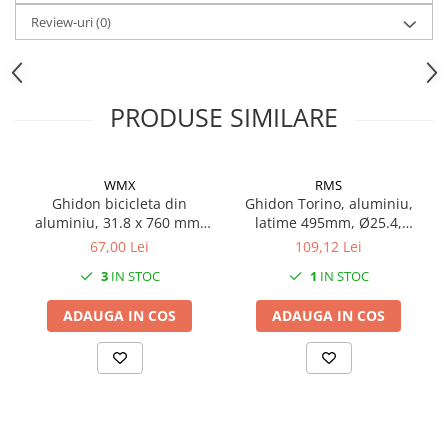
Review-uri
(0)
PRODUSE SIMILARE
WMX
RMS
Ghidon bicicleta din
Ghidon Torino, aluminiu,
aluminiu, 31.8 x 760 mm,
latime 495mm, Ø25.4,
culoare negru
culoare argintiu, finisaj
67,00 Lei
109,12 Lei
polis lucios
3
IN STOC
1
IN STOC
ADAUGA IN COS
ADAUGA IN COS