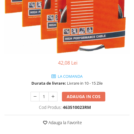
Vehicule Electrice
Scutere
Triciclete
Piese vehicule electrice
Anvelope biciclete/scuter electrice
Anvelope trotinete
Aripi trotinete
42,08 Lei
Baterii
LA COMANDA
Camere biciclete electrice
Durata de livrare:
Livrare in 10 - 15 Zile
Camere trotinete
ADAUGA IN COS
Discuri frana trotinete
Diverse piese
Cod Produs:
463510023RM
Far trotineta
Adauga la Favorite
Menete trotinete