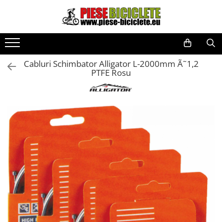
Toate Produsele
Biciclete
Cabluri Schimbator Alligator L-2000mm Ã˜1,2
Biciclete fara pedale
PTFE Rosu
City
Copii
Cursiere
Mountain Bike
Pliabile
Role
Skateboard
Trekking
Triciclete
Trotinete