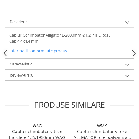
Mufe de incarcare
Piese trotinete
Placute frana trotinete
Descriere
Protectii, huse si plastice trotinete
Cabluri Schimbator Alligator L-2000mm Ø1,2 PTFE Rosu
Roti trotinete electrice
Cap 4,4x4,4 mm
Scule
Informatii conformitate produs
Anvelope-Camere
Caracteristici
Anvelope
Review-uri
(0)
10"
12" - 12.5"
14"
16"
PRODUSE SIMILARE
18"
20"
24"
WAG
WMX
Cablu schimbator viteze
Cablu schimbator viteze
26"
biciclete 1.2x1950mm WAG
ALLIGATOR, otel galvanizat,