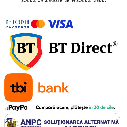
SOCIAL
URMARESTE-NE IN SOCIAL MEDIA
7"
700"
8" - 8.5"
Protecții Camere
Vulcanizare
Transmisie & Accesorii
Accesorii Transmisie
Angrenaje
Apărătoare Lanț
Ax Pedalier
Braț Pedale
Casete
Cuvete
Ghidaj/Întinzător Lanț
Lanț