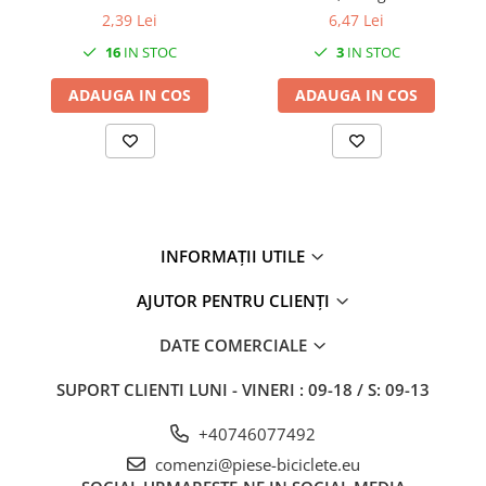
27"-27.5"
dimensiune cablu 1,2 x
2,39 Lei
6,47 Lei
28"
2000 mm
16
IN STOC
3
IN STOC
29"
700"
ADAUGA IN COS
ADAUGA IN COS
Camere
10"
12" - 12.5"
14"
16"
INFORMAȚII UTILE
18"
20"
AJUTOR PENTRU CLIENȚI
22"
DATE COMERCIALE
24"
26"
SUPORT CLIENTI
LUNI - VINERI : 09-18 / S: 09-13
27"-27.5"
+40746077492
28"
29"
comenzi@piese-biciclete.eu