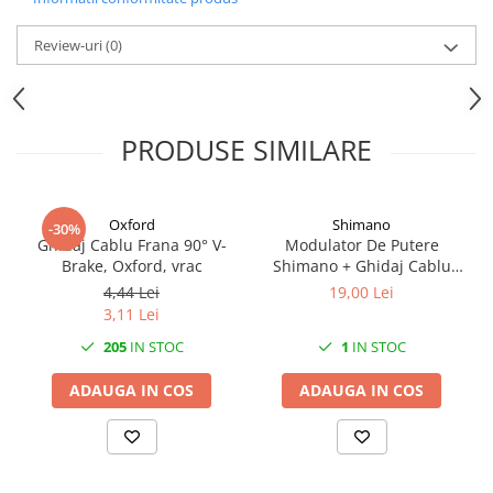
Mufe de incarcare
Piese trotinete
Review-uri
(0)
Placute frana trotinete
Protectii, huse si plastice trotinete
Roti trotinete electrice
PRODUSE SIMILARE
Scule
Anvelope-Camere
Oxford
Shimano
-30%
Anvelope
Ghidaj Cablu Frana 90° V-
Modulator De Putere
Brake, Oxford, vrac
Shimano + Ghidaj Cablu
10"
90D Pt. V-Brake,
4,44 Lei
19,00 Lei
12" - 12.5"
Argintiu(Dx), Ambalat Ind.
3,11 Lei
14"
205
IN STOC
1
IN STOC
16"
18"
ADAUGA IN COS
ADAUGA IN COS
20"
24"
26"