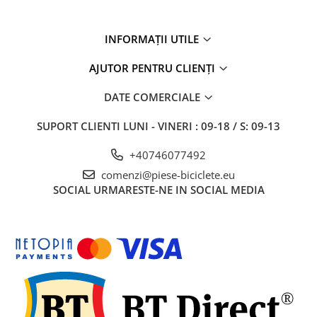
27"-27.5"
28"
INFORMAȚII UTILE
29"
700"
AJUTOR PENTRU CLIENȚI
Camere
DATE COMERCIALE
10"
12" - 12.5"
SUPORT CLIENTI
LUNI - VINERI : 09-18 / S: 09-13
14"
16"
+40746077492
18"
comenzi@piese-biciclete.eu
SOCIAL
URMARESTE-NE IN SOCIAL MEDIA
20"
22"
24"
26"
27"-27.5"
28"
29"