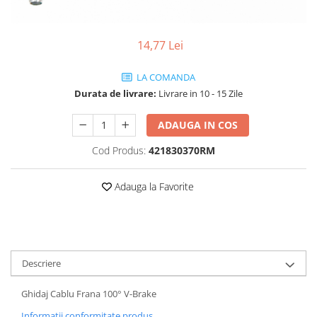
Vehicule Electrice
Scutere
14,77 Lei
Triciclete
LA COMANDA
Piese vehicule electrice
Durata de livrare:
Livrare in 10 - 15 Zile
Anvelope biciclete/scuter electrice
Anvelope trotinete
ADAUGA IN COS
Aripi trotinete
Cod Produs:
421830370RM
Baterii
Adauga la Favorite
Camere biciclete electrice
Camere trotinete
Discuri frana trotinete
Diverse piese
Descriere
Far trotineta
Ghidaj Cablu Frana 100° V-Brake
Menete trotinete
Informatii conformitate produs