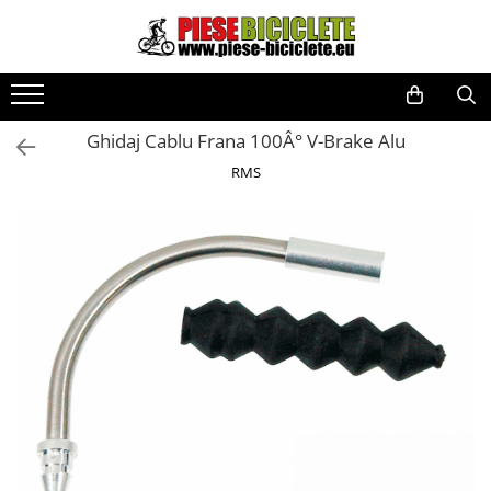
Toate Produsele
Biciclete
Ghidaj Cablu Frana 100Â° V-Brake Alu
Biciclete fara pedale
RMS
City
Copii
Cursiere
Mountain Bike
Pliabile
Role
Skateboard
Trekking
Triciclete
Trotinete