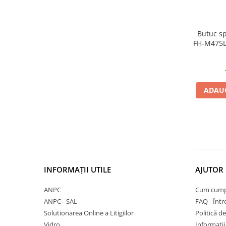
27"-27.5"
28"
29"
Butuc s
700"
FH-M475L,
135mm
Camere
166mm
10"
surubu
c
12" - 12.5"
ADAUG
14"
16"
18"
20"
22"
24"
INFORMAȚII UTILE
AJUTOR 
26"
27"-27.5"
ANPC
Cum cump
ANPC - SAL
FAQ - Într
28"
Solutionarea Online a Litigiilor
Politică de
29"
Vidro
Informații 