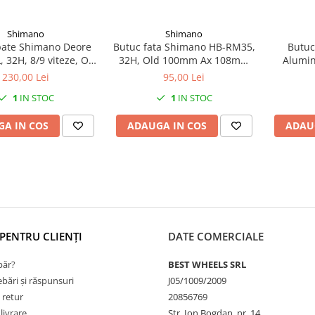
Shimano
Shimano
pate Shimano Deore
Butuc fata Shimano HB-RM35,
Butuc
 32H, 8/9 viteze, Old
32H, Old 100mm Ax 108mm
Alumin
, Ax 146mm, QR
QR 133mm, pentru disc
Prind
230,00 Lei
95,00 Lei
, pentru rotor 6-
center lock, cu protectie
1
IN STOC
1
IN STOC
ris, Shimano Logo,
pentru montura discului,
uloare negru
culoare negru
A IN COS
ADAUGA IN COS
ADAU
PENTRU CLIENȚI
DATE COMERCIALE
ăr?
BEST WHEELS SRL
ebări și răspunsuri
J05/1009/2009
 retur
20856769
livrare
Str. Ion Bogdan, nr. 14