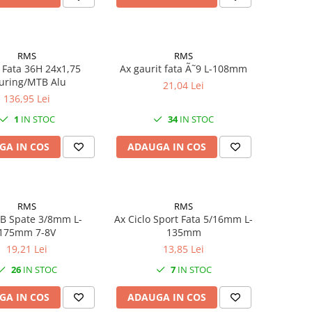
RMS
RMS
 Fata 36H 24x1,75
Ax gaurit fata Ã˜9 L-108mm
uring/MTB Alu
21,04 Lei
136,95 Lei
1
IN STOC
34
IN STOC
GA IN COS
ADAUGA IN COS
RMS
RMS
B Spate 3/8mm L-
Ax Ciclo Sport Fata 5/16mm L-
175mm 7-8V
135mm
19,21 Lei
13,85 Lei
26
IN STOC
7
IN STOC
GA IN COS
ADAUGA IN COS