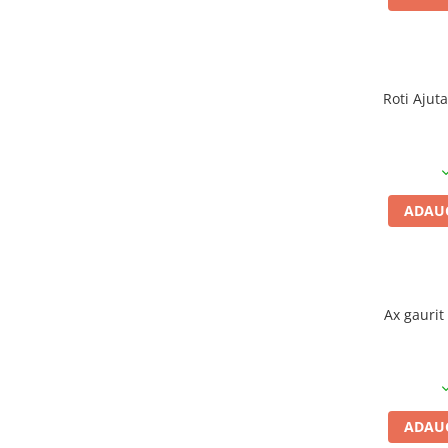
Vehicule Electrice
Scutere
Triciclete
Roti Ajut
Piese vehicule electrice
Anvelope biciclete/scuter electrice
Anvelope trotinete
Aripi trotinete
ADAUG
Baterii
Camere biciclete electrice
Camere trotinete
Ax gauri
Discuri frana trotinete
Diverse piese
Far trotineta
Menete trotinete
ADAUG