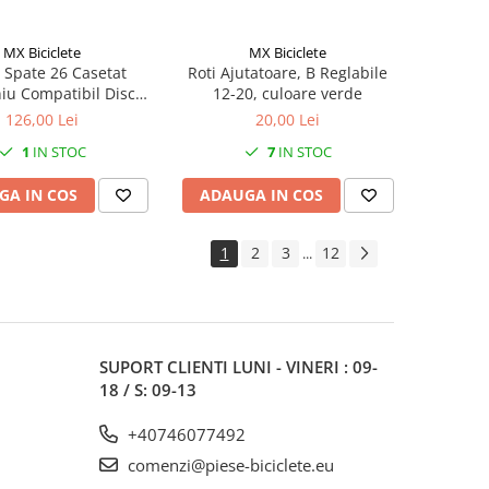
MX Biciclete
MX Biciclete
 Spate 26 Casetat
Roti Ajutatoare, B Reglabile
iu Compatibil Disc
12-20, culoare verde
ere Rapida Rulare
126,00 Lei
20,00 Lei
Rulment 36H
1
IN STOC
7
IN STOC
GA IN COS
ADAUGA IN COS
1
2
3
12
...
SUPORT CLIENTI
LUNI - VINERI : 09-
18 / S: 09-13
+40746077492
comenzi@piese-biciclete.eu