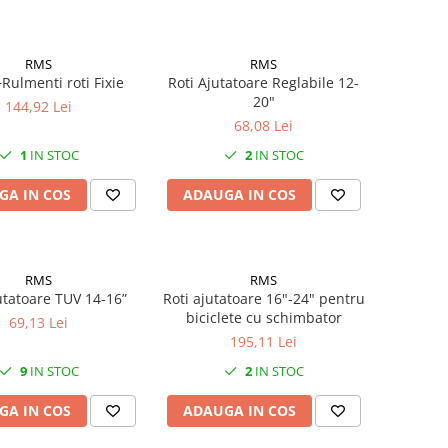
RMS
RMS
Rulmenti roti Fixie
Roti Ajutatoare Reglabile 12-
20"
144,92 Lei
68,08 Lei
1
IN STOC
2
IN STOC
GA IN COS
ADAUGA IN COS
RMS
RMS
utatoare TUV 14-16”
Roti ajutatoare 16"-24" pentru
biciclete cu schimbator
69,13 Lei
195,11 Lei
9
IN STOC
2
IN STOC
GA IN COS
ADAUGA IN COS