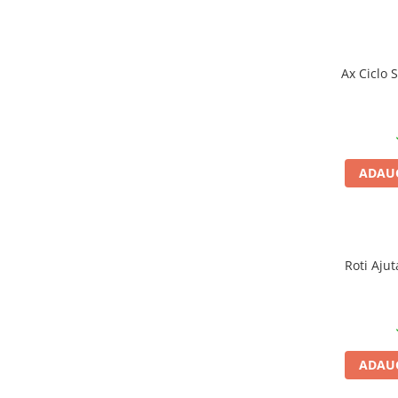
Mufe de incarcare
Piese trotinete
Placute frana trotinete
Ax Ciclo 
Protectii, huse si plastice trotinete
Roti trotinete electrice
Scule
Anvelope-Camere
ADAUG
Anvelope
10"
12" - 12.5"
14"
Roti Ajut
16"
18"
20"
24"
ADAUG
26"