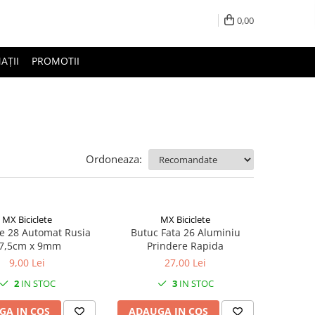
0,00
AȚII
PROMOTII
Ordoneaza:
MX Biciclete
MX Biciclete
e 28 Automat Rusia
Butuc Fata 26 Aluminiu
7,5cm x 9mm
Prindere Rapida
9,00 Lei
27,00 Lei
2
IN STOC
3
IN STOC
GA IN COS
ADAUGA IN COS