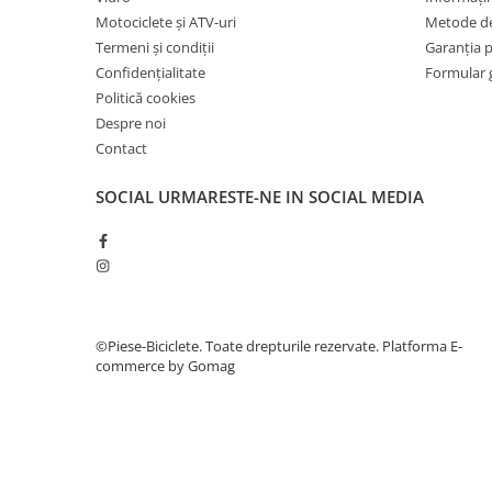
7"
Motociclete și ATV-uri
Metode de
700"
Termeni și condiții
Garanția 
8" - 8.5"
Confidențialitate
Formular 
Protecții Camere
Politică cookies
Despre noi
Vulcanizare
Contact
Transmisie & Accesorii
Accesorii Transmisie
SOCIAL
URMARESTE-NE IN SOCIAL MEDIA
Angrenaje
Apărătoare Lanț
Ax Pedalier
Braț Pedale
©Piese-Biciclete. Toate drepturile rezervate.
Platforma E-
Casete
commerce by Gomag
Cuvete
Ghidaj/Întinzător Lanț
Lanț