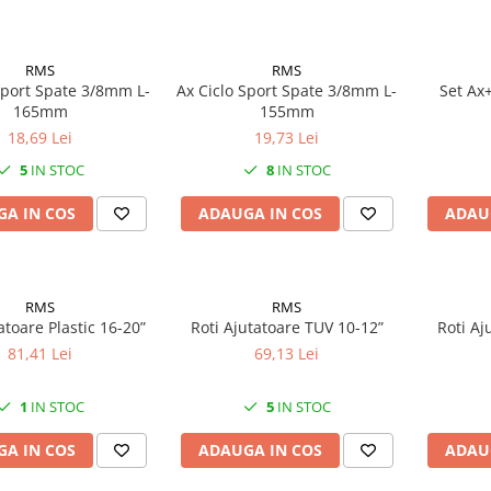
RMS
RMS
Sport Spate 3/8mm L-
Ax Ciclo Sport Spate 3/8mm L-
Set Ax+
165mm
155mm
18,69 Lei
19,73 Lei
5
IN STOC
8
IN STOC
A IN COS
ADAUGA IN COS
ADAU
RMS
RMS
atoare Plastic 16-20”
Roti Ajutatoare TUV 10-12”
Roti Aj
81,41 Lei
69,13 Lei
1
IN STOC
5
IN STOC
A IN COS
ADAUGA IN COS
ADAU