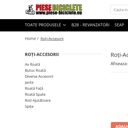
Toate Produsele
TOATE PRODUSELE
B2B - REVANZATORI
SEAP
Biciclete
Biciclete fara pedale
Home /
Roți-Accesorii
City
Roți-A
ROȚI-ACCESORII
Copii
Afiseaza:
Ax Roată
Cursiere
Butuc Roată
Mountain Bike
Diverse Accesorii
Pliabile
Jante
Roată Față
Role
Roată Spate
Skateboard
Roți Ajutătoare
Spițe
Trekking
Triciclete
ADAUG
Trotinete