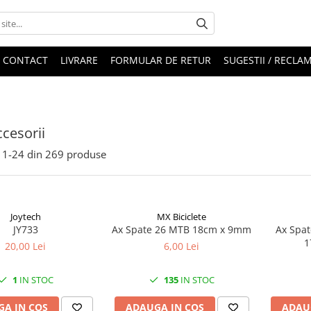
CONTACT
LIVRARE
FORMULAR DE RETUR
SUGESTII / RECLAM
ccesorii
1-
24
din
269
produse
Joytech
MX Biciclete
JY733
Ax Spate 26 MTB 18cm x 9mm
Ax Spat
1
20,00 Lei
6,00 Lei
1
IN STOC
135
IN STOC
A IN COS
ADAUGA IN COS
ADAU