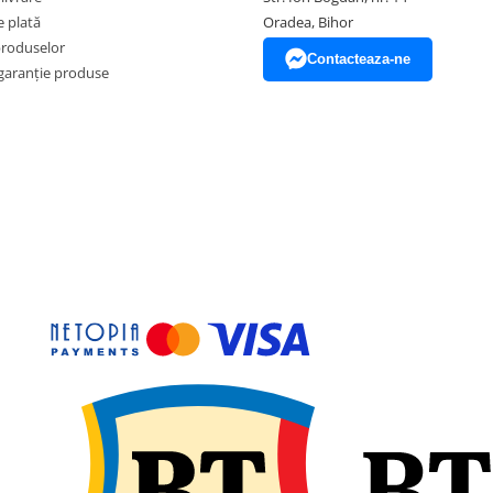
 plată
Oradea, Bihor
produselor
Contacteaza-ne
garanție produse