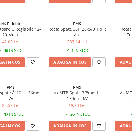
MX Biciclete
RMS
atoare C Reglabile 12-
Roata Spate 36H 28x5/8 Tip R
Roata
20 Metal
Alu
To
42,00 Lei
233,14 Lei
16
IN STOC
1
IN STOC
A IN COS
ADAUGA IN COS
ADAU
RMS
RMS
t spate Ã˜10 L-136mm
Ax MTB Spate 3/8mm L-
Ax MT
7V
170mm 6V
24,57 Lei
19,73 Lei
17
IN STOC
26
IN STOC
A IN COS
ADAUGA IN COS
ADAU