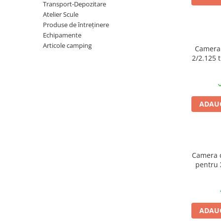
Transport-Depozitare
Vehicule Electrice
Atelier Scule
Produse de întreținere
Scutere
Echipamente
Triciclete
Articole camping
Camera 
Piese vehicule electrice
2/2.125 
Anvelope biciclete/scuter electrice
Anvelope trotinete
Aripi trotinete
ADAUG
Baterii
Camere biciclete electrice
Camere trotinete
Camera d
Discuri frana trotinete
pentru
P
Diverse piese
Far trotineta
Menete trotinete
ADAUG