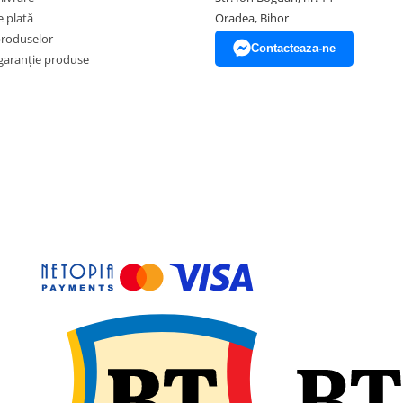
 plată
Oradea, Bihor
produselor
Contacteaza-ne
garanție produse