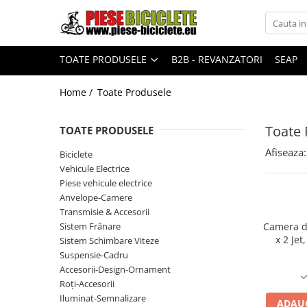
Toate Produsele
TOATE PRODUSELE
B2B - REVANZATORI
SEAP
Biciclete
Biciclete fara pedale
Home /
Toate Produsele
City
Toate 
TOATE PRODUSELE
Copii
Afiseaza:
Biciclete
Cursiere
Vehicule Electrice
Mountain Bike
Piese vehicule electrice
Pliabile
Anvelope-Camere
Transmisie & Accesorii
Role
Sistem Frânare
Camera de
x 2 Je
Skateboard
Sistem Schimbare Viteze
Xiaom
Suspensie-Cadru
Trekking
Accesorii-Design-Ornament
Triciclete
Roți-Accesorii
Iluminat-Semnalizare
ADAUG
Trotinete