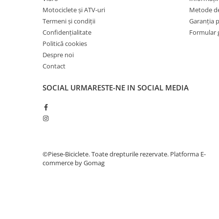
7"
Motociclete și ATV-uri
Metode de
700"
Termeni și condiții
Garanția 
8" - 8.5"
Confidențialitate
Formular 
Protecții Camere
Politică cookies
Despre noi
Vulcanizare
Contact
Transmisie & Accesorii
Accesorii Transmisie
SOCIAL
URMARESTE-NE IN SOCIAL MEDIA
Angrenaje
Apărătoare Lanț
Ax Pedalier
Braț Pedale
©Piese-Biciclete. Toate drepturile rezervate.
Platforma E-
Casete
commerce by Gomag
Cuvete
Ghidaj/Întinzător Lanț
Lanț