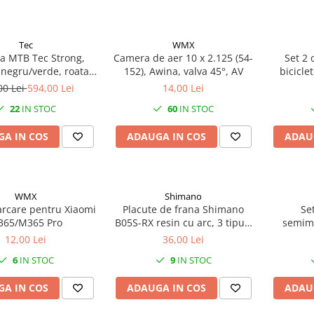
Tec
WMX
ta MTB Tec Strong,
Camera de aer 10 x 2.125 (54-
Set 2
 negru/verde, roata
152), Awina, valva 45°, AV
bicicle
, cadru din otel
00 Lei
594,00 Lei
14,00 Lei
22
IN STOC
60
IN STOC
A IN COS
ADAUGA IN COS
ADAU
WMX
Shimano
arcare pentru Xiaomi
Placute de frana Shimano
Se
365/M365 Pro
B05S-RX resin cu arc, 3 tipuri
semime
de split pin
Shim
12,00 Lei
36,00 Lei
M655,Sai
6
IN STOC
9
IN STOC
A IN COS
ADAUGA IN COS
ADAU