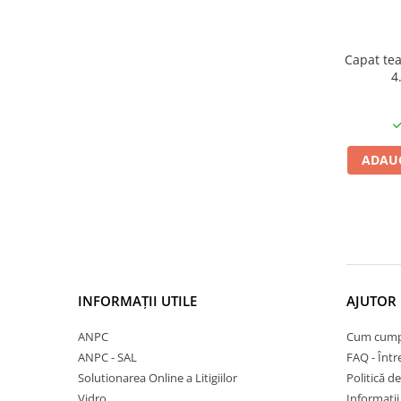
27"-27.5"
28"
29"
Capat te
700"
4
Camere
10"
12" - 12.5"
ADAUG
14"
16"
18"
20"
22"
24"
INFORMAȚII UTILE
AJUTOR 
26"
27"-27.5"
ANPC
Cum cump
ANPC - SAL
FAQ - Într
28"
Solutionarea Online a Litigiilor
Politică de
29"
Vidro
Informații 