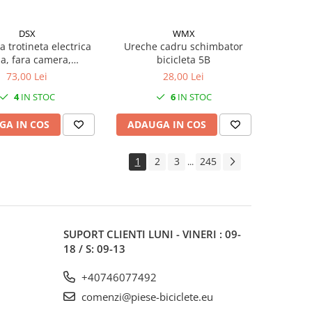
DSX
WMX
 trotineta electrica
Ureche cadru schimbator
na, fara camera,
bicicleta 5B
une 10 x 2.5 (60/70-
73,00 Lei
28,00 Lei
culoare negru, O030
4
IN STOC
6
IN STOC
GA IN COS
ADAUGA IN COS
1
2
3
245
...
SUPORT CLIENTI
LUNI - VINERI : 09-
18 / S: 09-13
+40746077492
comenzi@piese-biciclete.eu