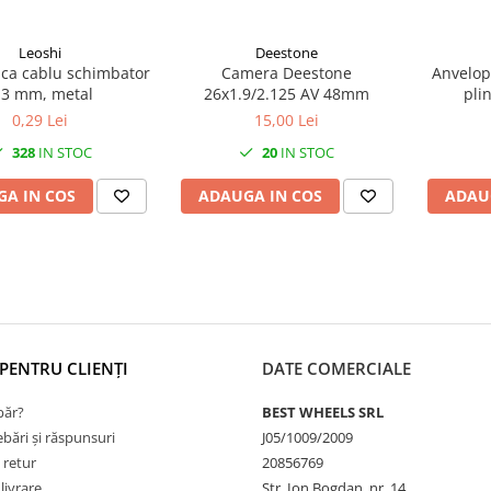
Leoshi
Deestone
aca cablu schimbator
Camera Deestone
Anvelopa
.3 mm, metal
26x1.9/2.125 AV 48mm
pli
dimensi
0,29 Lei
15,00 Lei
6.5), 
328
IN STOC
20
IN STOC
A IN COS
ADAUGA IN COS
ADAU
PENTRU CLIENȚI
DATE COMERCIALE
ăr?
BEST WHEELS SRL
ebări și răspunsuri
J05/1009/2009
 retur
20856769
livrare
Str. Ion Bogdan, nr. 14