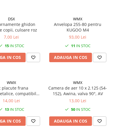
DSX
WMX
 ornamente ghidon
Anvelopa 255-80 pentru
te copii, culoare roz
KUGOO M4
7,00 Lei
93,00 Lei
15
IN STOC
11
IN STOC
GA IN COS
ADAUGA IN COS
WMX
WMX
t placute frana
Camera de aer 10 x 2.125 (54-
talice, compatibil
152), Awina, valva 90°, AV
ano Deore LX BR-
14,00 Lei
13,00 Lei
nt XT 04-07, XTR 03-
13
IN STOC
50
IN STOC
07
GA IN COS
ADAUGA IN COS