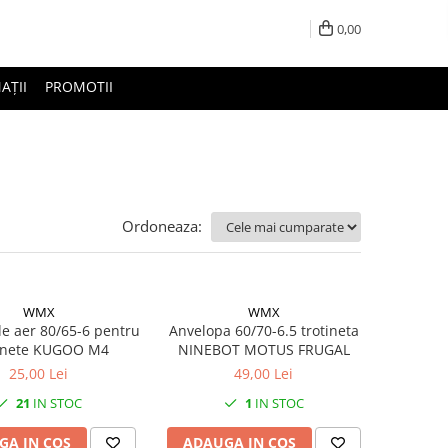
0,00
AȚII
PROMOTII
Ordoneaza:
WMX
WMX
e aer 80/65-6 pentru
Anvelopa 60/70-6.5 trotineta
inete KUGOO M4
NINEBOT MOTUS FRUGAL
25,00 Lei
49,00 Lei
21
IN STOC
1
IN STOC
GA IN COS
ADAUGA IN COS