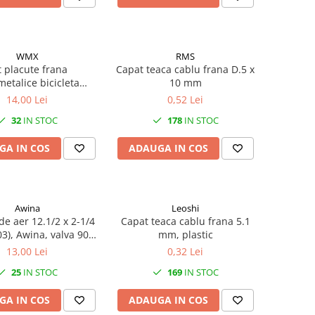
WMX
RMS
t placute frana
Capat teaca cablu frana D.5 x
etalice bicicleta
10 mm
no Deore BRM515
14,00 Lei
0,52 Lei
32
IN STOC
178
IN STOC
GA IN COS
ADAUGA IN COS
Awina
Leoshi
e aer 12.1/2 x 2-1/4
Capat teaca cablu frana 5.1
3), Awina, valva 90°,
mm, plastic
AV 40mm
13,00 Lei
0,32 Lei
25
IN STOC
169
IN STOC
GA IN COS
ADAUGA IN COS