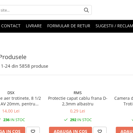
CONTACT
LIVRARE
FORMULAR DE RETUR
SUGESTII / RECLAM
Produsele
1-
24
din
5858
produse
DSX
RMS
 aer trotinete, 8 1/2
Protectie capat cablu frana D-
Camera d
t, AV 20mm, pentru
2,3mm albastru
Trot
i M365/M365 Pro
14,00 Lei
0,29 Lei
236
IN STOC
292
IN STOC
A IN COS
ADAUGA IN COS
ADAU