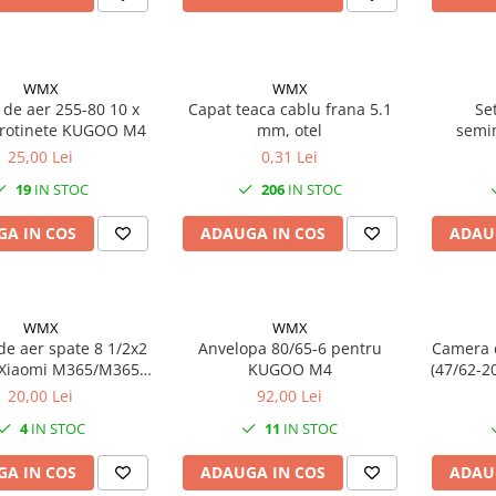
WMX
WMX
de aer 255-80 10 x
Capat teaca cablu frana 5.1
Se
trotinete KUGOO M4
mm, otel
semim
Shima
25,00 Lei
0,31 Lei
19
IN STOC
206
IN STOC
A IN COS
ADAUGA IN COS
ADAU
WMX
WMX
e aer spate 8 1/2x2
Anvelopa 80/65-6 pentru
Camera d
 Xiaomi M365/M365
KUGOO M4
(47/62-20
ro, valva 90°
20,00 Lei
92,00 Lei
4
IN STOC
11
IN STOC
A IN COS
ADAUGA IN COS
ADAU