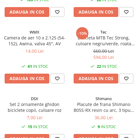
ADAUGA IN COS
ADAUGA IN COS
WMX
Tec
-10%
Camera de aer 10 x 2.125 (54-
Bicicleta MTB Tec Strong,
152), Awina, valva 45°, AV
culoare negru/verde, roata
24", cadru din otel
14,00 Lei
660,00 Lei
594,00 Lei
61
IN STOC
22
IN STOC
ADAUGA IN COS
ADAUGA IN COS
DSX
Shimano
Set 2 ornamente ghidon
Placute de frana Shimano
biciclete copii, culoare roz
B05S-RX resin cu arc, 3 tipuri
de split pin
7,00 Lei
36,00 Lei
15
IN STOC
9
IN STOC