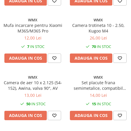
ADAUGA IN COS
ADAUGA IN COS
WMX
WMX
Mufa incarcare pentru Xiaomi
Camera trotineta 10 - 2.50,
M365/M365 Pro
Kugoo M4
12,00 Lei
26,00 Lei
7
IN STOC
70
IN STOC
ADAUGA IN COS
ADAUGA IN COS
WMX
WMX
Camera de aer 10 x 2.125 (54-
Set placute frana
152), Awina, valva 90°, AV
semimetalice, compatibil
Shimano Deore LX BR-
13,00 Lei
14,00 Lei
M655,Saint XT 04-07, XTR 03-
50
IN STOC
15
IN STOC
07
ADAUGA IN COS
ADAUGA IN COS