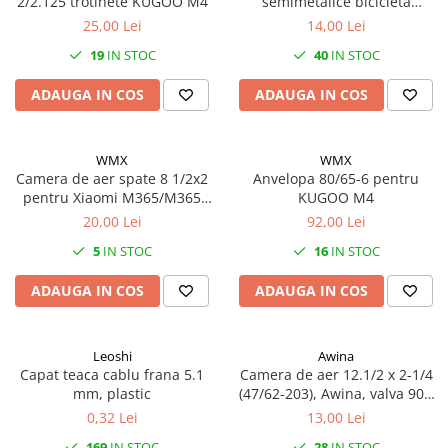
2/2.125 trotinete KUGOO M4
semimetalice bicicleta
Shimano Deore BRM515
25,00 Lei
14,00 Lei
19
IN STOC
40
IN STOC
ADAUGA IN COS
ADAUGA IN COS
WMX
WMX
Camera de aer spate 8 1/2x2
Anvelopa 80/65-6 pentru
pentru Xiaomi M365/M365
KUGOO M4
Pro, valva 90°
20,00 Lei
92,00 Lei
5
IN STOC
16
IN STOC
ADAUGA IN COS
ADAUGA IN COS
Leoshi
Awina
Capat teaca cablu frana 5.1
Camera de aer 12.1/2 x 2-1/4
mm, plastic
(47/62-203), Awina, valva 90°,
AV 40mm
0,32 Lei
13,00 Lei
169
IN STOC
28
IN STOC