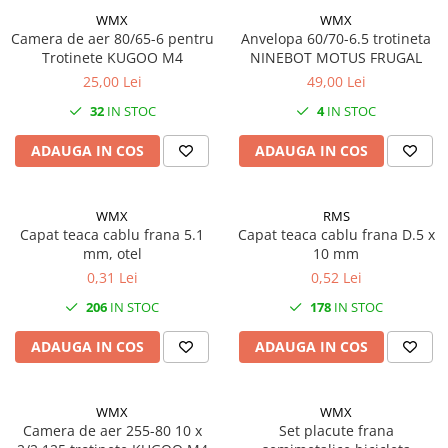
Chei Torx
Pipă Ghidon
Set Teacă+Cablu Schimbător
Frâne pe Jantă
WMX
WMX
Placute frana trotinete
Pinioane Spate
Oglinzi
10"
Ciocan
Camera de aer 80/65-6 pentru
Anvelopa 60/70-6.5 trotineta
Protecție Cadru
Teacă Cablu
Furtune Frână
12" - 12.5"
Protectii, huse si plastice trotinete
Zale-Lant
Pompe
Clești
Trotinete KUGOO M4
NINEBOT MOTUS FRUGAL
Tijă Șa
14"
Manete Frână
Cutii scule
25,00 Lei
49,00 Lei
Roti trotinete electrice
Scaun Copii
16"
Ureche Schimbător
Dispozitive de Tăiere
Plăcuțe
32
IN STOC
4
IN STOC
Scule
Sonerii
18"
Dispozitive de îndreptare
Șei
Saboți
Suporți Bidoane Apă
ADAUGA IN COS
ADAUGA IN COS
20"
Prese/Extractoare
Set Cablu+Teaca
22"
Presă Lanț
Set Disc+Etrier
24"
Truse de Chei
WMX
RMS
26"
Sistem "R"
Capat teaca cablu frana 5.1
Capat teaca cablu frana D.5 x
Șurubelnițe si Bituri
mm, otel
10 mm
27"-27.5"
Standuri
Teacă Cablu
0,31 Lei
0,52 Lei
28"
Unelte si scule gradina
206
IN STOC
178
IN STOC
29"
7"
ADAUGA IN COS
ADAUGA IN COS
700"
8" - 8.5"
WMX
WMX
Protecții Camere
Camera de aer 255-80 10 x
Set placute frana
Vulcanizare