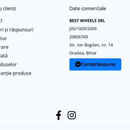
Date comerciale
 clienți
?
BEST WHEELS SRL
J05/1009/2009
ri și răspunsuri
20856769
etur
Str. Ion Bogdan, nr. 14
vrare
Oradea, Bihor
lată
oduselor
Contacteaza-ne
ranție produse