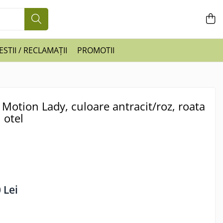
STII / RECLAMAȚII
PROMOTII
i Motion Lady, culoare antracit/roz, roata
 otel
 Lei