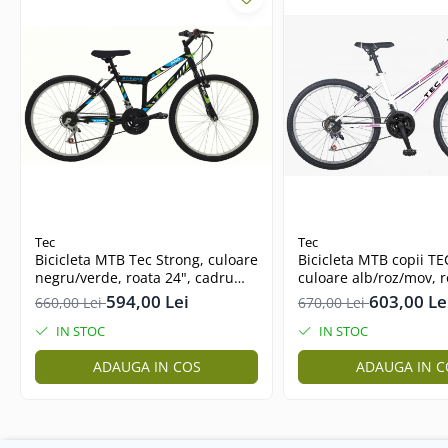
27"-27.5"
28"
29"
700"
Camere
10"
12" - 12.5"
14"
16"
Tec
Tec
18"
Bicicleta MTB Tec Strong, culoare
Bicicleta MTB copii TE
20"
negru/verde, roata 24", cadru
culoare alb/roz/mov, r
din otel
cadru din otel
22"
594,00 Lei
603,00 Le
660,00 Lei
670,00 Lei
24"
IN STOC
IN STOC
26"
ADAUGA IN COS
ADAUGA IN C
27"-27.5"
28"
29"