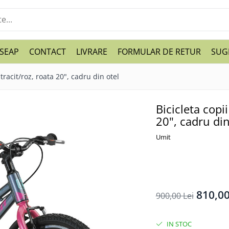
SEAP
CONTACT
LIVRARE
FORMULAR DE RETUR
SUGE
tracit/roz, roata 20", cadru din otel
Bicicleta copi
20", cadru din
Umit
810,00
900,00 Lei
IN STOC