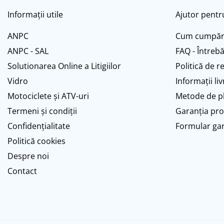
7"
Informații utile
Ajutor pentru
700"
8" - 8.5"
ANPC
Cum cumpăr
Protecții Camere
ANPC - SAL
FAQ - Întrebă
Vulcanizare
Solutionarea Online a Litigiilor
Politică de r
Transmisie & Accesorii
Vidro
Informații li
Accesorii Transmisie
Motociclete și ATV-uri
Metode de p
Angrenaje
Termeni și condiții
Garanția pr
Apărătoare Lanț
Confidențialitate
Formular ga
Ax Pedalier
Politică cookies
Braț Pedale
Despre noi
Casete
Contact
Cuvete
Ghidaj/Întinzător Lanț
Lanț