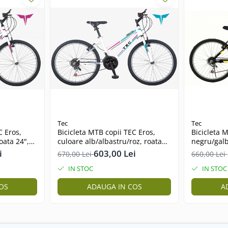
Tec
Tec
C Eros,
Bicicleta MTB copii TEC Eros,
Bicicleta 
oata 24",
culoare alb/albastru/roz, roata
negru/galb
24", cadru din otel
din otel
i
603,00 Lei
670,00 Lei
660,00 Lei
IN STOC
IN STOC
OS
ADAUGA IN COS
A