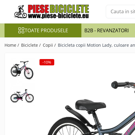
Toate Produsele
TOATE PRODUSELE
B2B - REVANZATORI
Biciclete
Biciclete fara pedale
Home /
Biciclete /
Copii /
Bicicleta copii Motion Lady, culoare an
City
Copii
-10%
Cursiere
Mountain Bike
Pliabile
Role
Skateboard
Trekking
Triciclete
Trotinete