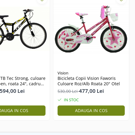
Vision
MTB Tec Strong, culoare
Bicicleta Copii Vision Faworis
en, roata 24", cadru
Culoare Roz/Alb Roata 20" Otel
594,00 Lei
477,00 Lei
530,00 Lei
IN STOC
DAUGA IN COS
ADAUGA IN COS