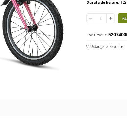
Durata de livrare:
1 Zi
AD
5207400
Cod Produs:
Adauga la Favorite