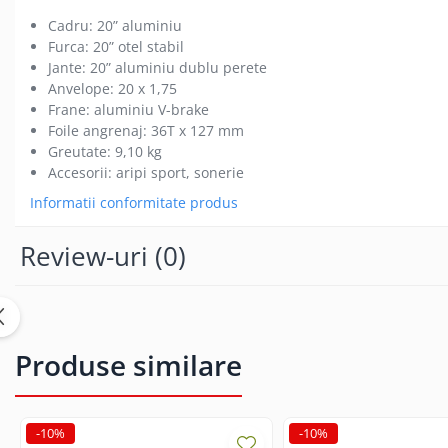
Mufe de incarcare
Cadru: 20” aluminiu
Piese trotinete
Furca: 20” otel stabil
Placute frana trotinete
Jante: 20” aluminiu dublu perete
Anvelope: 20 x 1,75
Protectii, huse si plastice trotinete
Frane: aluminiu V-brake
Roti trotinete electrice
Foile angrenaj: 36T x 127 mm
Greutate: 9,10 kg
Scule
Accesorii: aripi sport, sonerie
Anvelope-Camere
Informatii conformitate produs
Anvelope
10"
Review-uri
(0)
12" - 12.5"
14"
16"
18"
Produse similare
20"
24"
26"
-10%
-10%