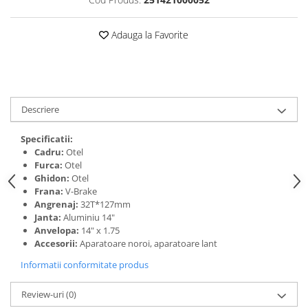
Adauga la Favorite
Descriere
Specificatii:
Cadru:
Otel
Furca:
Otel
Ghidon:
Otel
Frana:
V-Brake
Angrenaj:
32T*127mm
Janta:
Aluminiu 14"
Anvelopa:
14" x 1.75
Accesorii:
Aparatoare noroi, aparatoare lant
Informatii conformitate produs
Review-uri
(0)