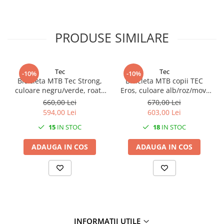
PRODUSE SIMILARE
Tec
Tec
-10%
-10%
Bicicleta MTB Tec Strong,
Bicicleta MTB copii TEC
culoare negru/verde, roata
Eros, culoare alb/roz/mov,
24", cadru din otel
roata 24", cadru din otel
660,00 Lei
670,00 Lei
594,00 Lei
603,00 Lei
15
IN STOC
18
IN STOC
ADAUGA IN COS
ADAUGA IN COS
INFORMAȚII UTILE