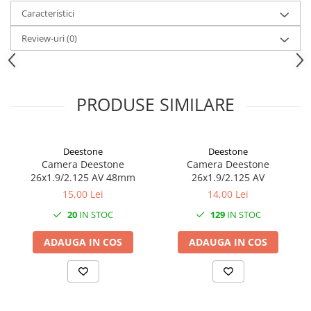
Mufe de incarcare
Caracteristici
Piese trotinete
Review-uri
(0)
Placute frana trotinete
Protectii, huse si plastice trotinete
Roti trotinete electrice
PRODUSE SIMILARE
Scule
Anvelope-Camere
Anvelope
Deestone
Deestone
Camera Deestone
Camera Deestone
10"
26x1.9/2.125 AV 48mm
26x1.9/2.125 AV
12" - 12.5"
15,00 Lei
14,00 Lei
14"
20
IN STOC
129
IN STOC
16"
ADAUGA IN COS
ADAUGA IN COS
18"
20"
24"
26"