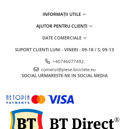
27"-27.5"
28"
INFORMAȚII UTILE
29"
700"
AJUTOR PENTRU CLIENȚI
Camere
DATE COMERCIALE
10"
12" - 12.5"
SUPORT CLIENTI
LUNI - VINERI : 09-18 / S: 09-13
14"
+40746077492
16"
comenzi@piese-biciclete.eu
18"
SOCIAL
URMARESTE-NE IN SOCIAL MEDIA
20"
22"
24"
26"
27"-27.5"
28"
29"