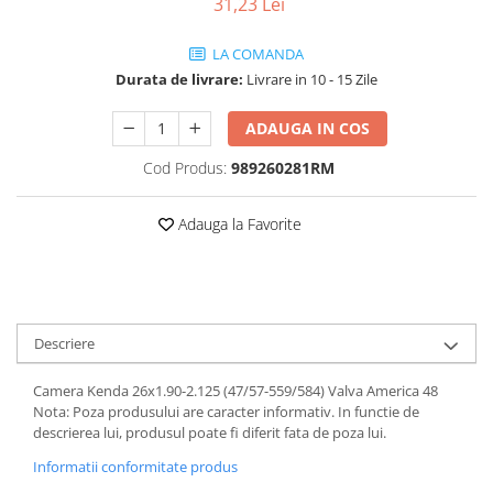
31,23 Lei
Vehicule Electrice
LA COMANDA
Scutere
Durata de livrare:
Livrare in 10 - 15 Zile
Triciclete
Piese vehicule electrice
ADAUGA IN COS
Anvelope biciclete/scuter electrice
Cod Produs:
989260281RM
Anvelope trotinete
Aripi trotinete
Adauga la Favorite
Baterii
Camere biciclete electrice
Camere trotinete
Descriere
Discuri frana trotinete
Camera Kenda 26x1.90-2.125 (47/57-559/584) Valva America 48
Diverse piese
Nota: Poza produsului are caracter informativ. In functie de
Far trotineta
descrierea lui, produsul poate fi diferit fata de poza lui.
Menete trotinete
Informatii conformitate produs