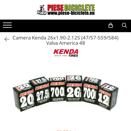
Toate Produsele
Biciclete
Camera Kenda 26x1.90-2.125 (47/57-559/584)
Biciclete fara pedale
Valva America 48
City
Copii
Cursiere
Mountain Bike
Pliabile
Role
Skateboard
Trekking
Triciclete
Trotinete