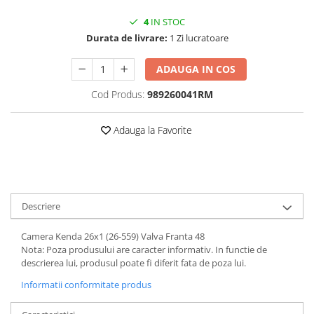
Vehicule Electrice
4
IN STOC
Scutere
Durata de livrare:
1 Zi lucratoare
Triciclete
ADAUGA IN COS
Piese vehicule electrice
Cod Produs:
989260041RM
Anvelope biciclete/scuter electrice
Anvelope trotinete
Adauga la Favorite
Aripi trotinete
Baterii
Camere biciclete electrice
Descriere
Camere trotinete
Discuri frana trotinete
Camera Kenda 26x1 (26-559) Valva Franta 48
Nota: Poza produsului are caracter informativ. In functie de
Diverse piese
descrierea lui, produsul poate fi diferit fata de poza lui.
Far trotineta
Informatii conformitate produs
Menete trotinete