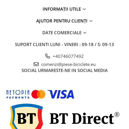
27"-27.5"
INFORMAȚII UTILE
28"
29"
AJUTOR PENTRU CLIENȚI
700"
Camere
DATE COMERCIALE
10"
SUPORT CLIENTI
LUNI - VINERI : 09-18 / S: 09-13
12" - 12.5"
14"
+40746077492
16"
comenzi@piese-biciclete.eu
SOCIAL
URMARESTE-NE IN SOCIAL MEDIA
18"
20"
22"
24"
26"
27"-27.5"
28"
29"