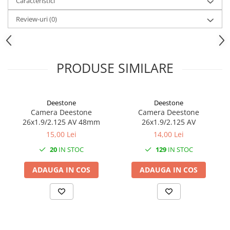
Caracteristici
Mufe de incarcare
Piese trotinete
Review-uri
(0)
Placute frana trotinete
Protectii, huse si plastice trotinete
PRODUSE SIMILARE
Roti trotinete electrice
Scule
Anvelope-Camere
Deestone
Deestone
Anvelope
Camera Deestone
Camera Deestone
26x1.9/2.125 AV 48mm
26x1.9/2.125 AV
10"
15,00 Lei
14,00 Lei
12" - 12.5"
20
IN STOC
129
IN STOC
14"
16"
ADAUGA IN COS
ADAUGA IN COS
18"
20"
24"
26"