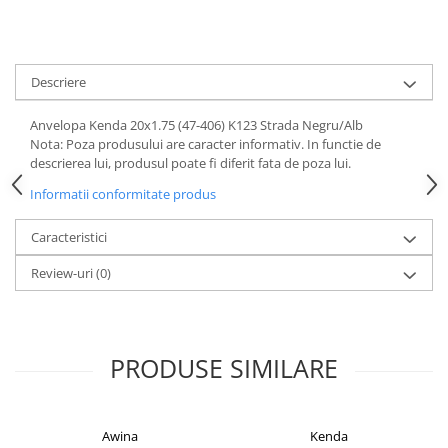
Mufe de incarcare
Piese trotinete
Placute frana trotinete
Descriere
Protectii, huse si plastice trotinete
Anvelopa Kenda 20x1.75 (47-406) K123 Strada Negru/Alb
Roti trotinete electrice
Nota: Poza produsului are caracter informativ. In functie de
Scule
descrierea lui, produsul poate fi diferit fata de poza lui.
Anvelope-Camere
Informatii conformitate produs
Anvelope
Caracteristici
10"
12" - 12.5"
Review-uri
(0)
14"
16"
18"
PRODUSE SIMILARE
20"
24"
26"
Awina
Kenda