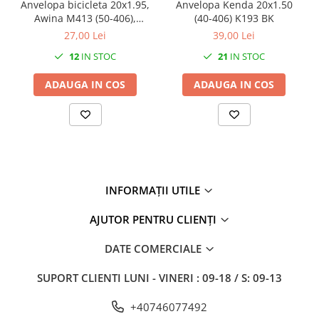
27"-27.5"
Anvelopa bicicleta 20x1.95,
Anvelopa Kenda 20x1.50
Awina M413 (50-406),
(40-406) K193 BK
28"
culoare negru
27,00 Lei
39,00 Lei
29"
12
IN STOC
21
IN STOC
700"
Camere
ADAUGA IN COS
ADAUGA IN COS
10"
12" - 12.5"
14"
16"
18"
INFORMAȚII UTILE
20"
22"
AJUTOR PENTRU CLIENȚI
24"
DATE COMERCIALE
26"
27"-27.5"
SUPORT CLIENTI
LUNI - VINERI : 09-18 / S: 09-13
28"
29"
+40746077492