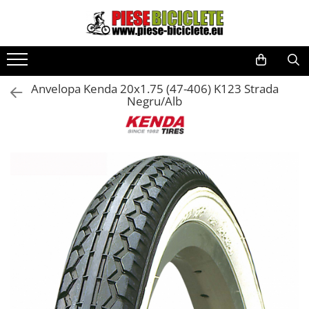
Toate Produsele
Biciclete
Anvelopa Kenda 20x1.75 (47-406) K123 Strada
Biciclete fara pedale
Negru/Alb
City
Copii
Cursiere
Mountain Bike
Pliabile
Role
Skateboard
Trekking
Triciclete
Trotinete