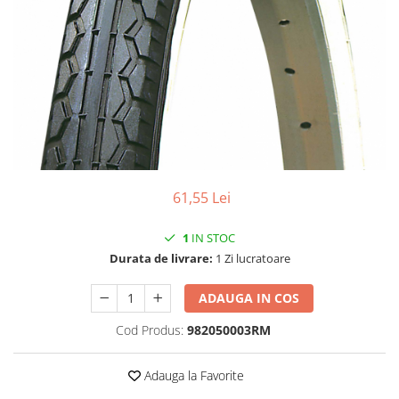
Vehicule Electrice
Scutere
Triciclete
Piese vehicule electrice
Anvelope biciclete/scuter electrice
Anvelope trotinete
Aripi trotinete
61,55 Lei
Baterii
Camere biciclete electrice
1
IN STOC
Durata de livrare:
1 Zi lucratoare
Camere trotinete
Discuri frana trotinete
ADAUGA IN COS
Diverse piese
Cod Produs:
982050003RM
Far trotineta
Menete trotinete
Adauga la Favorite