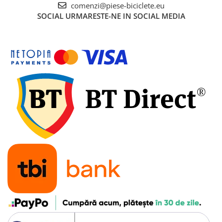
7"
comenzi@piese-biciclete.eu
700"
SOCIAL
URMARESTE-NE IN SOCIAL MEDIA
8" - 8.5"
Protecții Camere
Vulcanizare
Transmisie & Accesorii
Accesorii Transmisie
Angrenaje
Apărătoare Lanț
Ax Pedalier
Braț Pedale
Casete
Cuvete
Ghidaj/Întinzător Lanț
Lanț