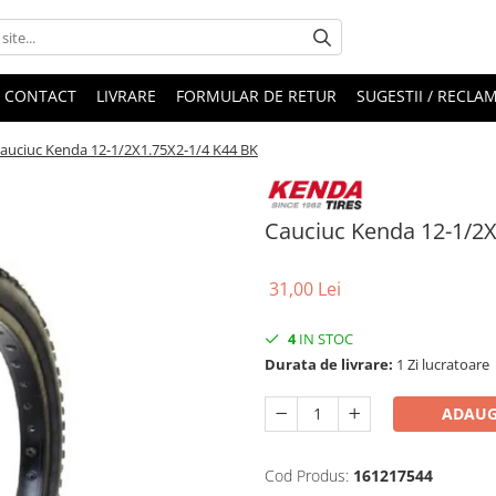
CONTACT
LIVRARE
FORMULAR DE RETUR
SUGESTII / RECLAM
auciuc Kenda 12-1/2X1.75X2-1/4 K44 BK
Cauciuc Kenda 12-1/2X
31,00 Lei
4
IN STOC
Durata de livrare:
1 Zi lucratoare
ADAUG
Cod Produs:
161217544