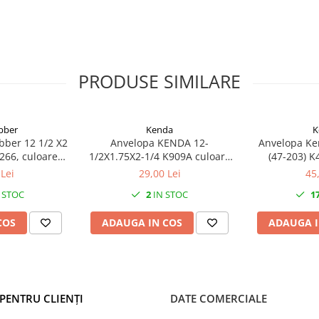
PRODUSE SIMILARE
bber
Kenda
K
bber 12 1/2 X2
Anvelopa KENDA 12-
Anvelopa Ke
266, culoare
1/2X1.75X2-1/4 K909A culoare
(47-203) 
ra
negru
Lei
29,00 Lei
45
 STOC
2
IN STOC
1
COS
ADAUGA IN COS
ADAUGA I
PENTRU CLIENȚI
DATE COMERCIALE