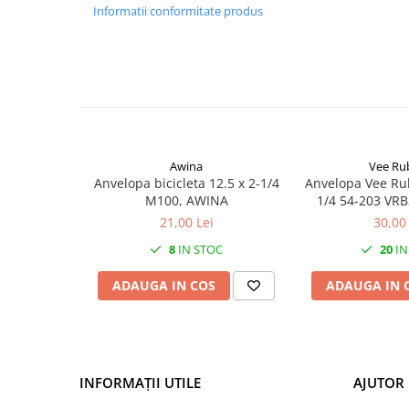
Mufe de incarcare
Informatii conformitate produs
Piese trotinete
Placute frana trotinete
Protectii, huse si plastice trotinete
Roti trotinete electrice
Scule
Awina
Vee Ru
Anvelope-Camere
Anvelopa bicicleta 12.5 x 2-1/4
Anvelopa Vee Ru
Anvelope
M100, AWINA
1/4 54-203 VRB
neg
21,00 Lei
30,00 
10"
12" - 12.5"
8
IN STOC
20
IN
14"
ADAUGA IN COS
ADAUGA IN 
16"
18"
20"
24"
INFORMAȚII UTILE
AJUTOR 
26"