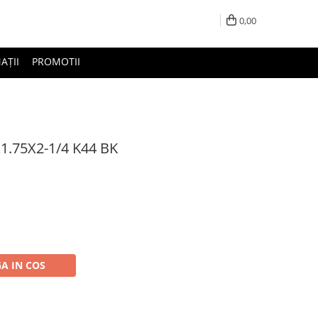
0,00
AȚII
PROMOTII
1.75X2-1/4 K44 BK
A IN COS