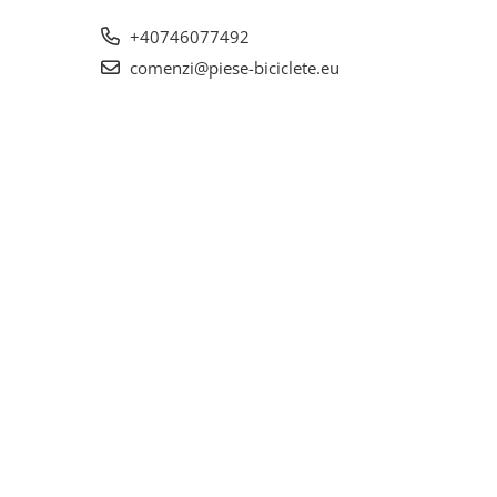
+40746077492
comenzi@piese-biciclete.eu