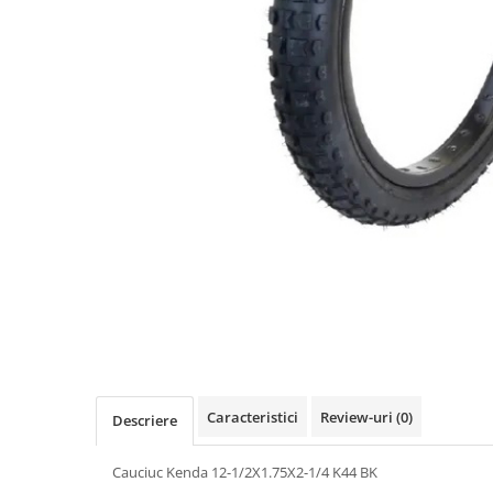
Vehicule Electrice
Scutere
Triciclete
Piese vehicule electrice
Anvelope biciclete/scuter electrice
Anvelope trotinete
Aripi trotinete
Baterii
Camere biciclete electrice
Camere trotinete
Discuri frana trotinete
Diverse piese
Caracteristici
Review-uri
(0)
Descriere
Far trotineta
Menete trotinete
Cauciuc Kenda 12-1/2X1.75X2-1/4 K44 BK