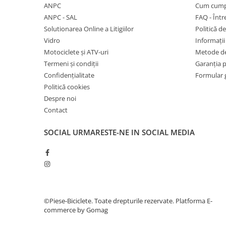
27"-27.5"
ANPC
Cum cump
28"
ANPC - SAL
FAQ - Într
29"
Solutionarea Online a Litigiilor
Politică de
Vidro
Informații 
700"
Motociclete și ATV-uri
Metode de
Camere
Termeni și condiții
Garanția 
10"
Confidențialitate
Formular 
12" - 12.5"
Politică cookies
14"
Despre noi
16"
Contact
18"
SOCIAL
URMARESTE-NE IN SOCIAL MEDIA
20"
22"
24"
26"
27"-27.5"
©Piese-Biciclete. Toate drepturile rezervate.
Platforma E-
28"
commerce by Gomag
29"