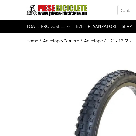
Toate Produsele
TOATE PRODUSELE
B2B - REVANZATORI
SEAP
Biciclete
Biciclete fara pedale
Home /
Anvelope-Camere /
Anvelope /
12" - 12.5" /
C
City
Copii
Cursiere
Mountain Bike
Pliabile
Role
Skateboard
Trekking
Triciclete
Trotinete