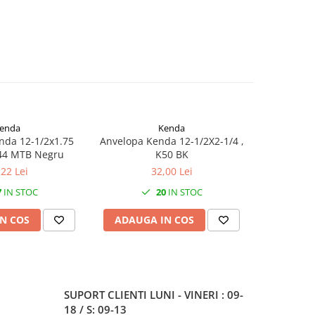
enda
Kenda
nda 12-1/2x1.75
Anvelopa Kenda 12-1/2X2-1/4 ,
Cauciuc 
K44 MTB Negru
K50 BK
K841
,22 Lei
32,00 Lei
7
IN STOC
20
IN STOC
N COS
ADAUGA IN COS
ADAUG
SUPORT CLIENTI
LUNI - VINERI : 09-
18 / S: 09-13