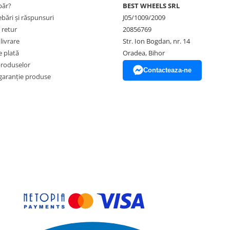
ăr?
BEST WHEELS SRL
ebări și răspunsuri
J05/1009/2009
 retur
20856769
livrare
Str. Ion Bogdan, nr. 14
 plată
Oradea, Bihor
produselor
Contacteaza-ne
garanție produse