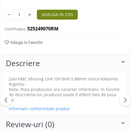
Mufe de incarcare
Piese trotinete
ADAUGA IN COS
Placute frana trotinete
Protectii, huse si plastice trotinete
525249070RM
Cod Produs:
Roti trotinete electrice
Adauga la Favorite
Scule
Anvelope-Camere
Descriere
Anvelope
10"
Zala KMC Missing Link 10V Bolt-5.88mm Unica Folosinta
12" - 12.5"
Argintiu
14"
Nota: Poza produsului are caracter informativ. In functie
16"
de descrierea lui, produsul poate fi diferit fata de poza
lui.
18"
Informatii conformitate produs
20"
24"
Review-uri
(0)
26"