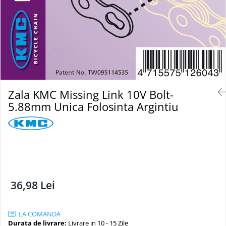
Vehicule Electrice
Scutere
Triciclete
Piese vehicule electrice
Anvelope biciclete/scuter electrice
Anvelope trotinete
Zala KMC Missing Link 10V Bolt-
Aripi trotinete
5.88mm Unica Folosinta Argintiu
Baterii
Camere biciclete electrice
Camere trotinete
Discuri frana trotinete
Diverse piese
36,98 Lei
Far trotineta
Menete trotinete
LA COMANDA
Durata de livrare:
Livrare in 10 - 15 Zile