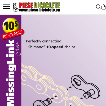
Toate Produsele
Biciclete
Biciclete fara pedale
City
Copii
Cursiere
Mountain Bike
Pliabile
Role
Skateboard
Trekking
Triciclete
Trotinete