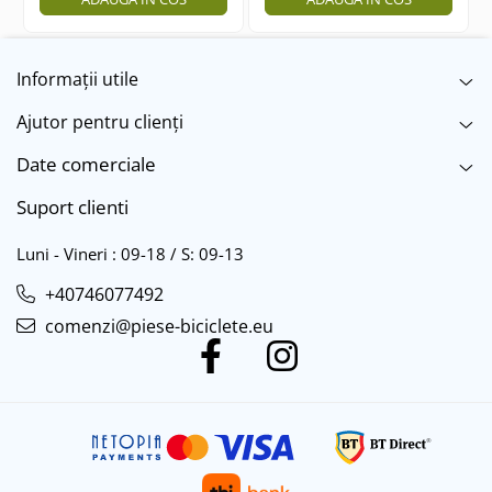
7"
700"
8" - 8.5"
Informații utile
Protecții Camere
Ajutor pentru clienți
Vulcanizare
Transmisie & Accesorii
Date comerciale
Accesorii Transmisie
Suport clienti
Angrenaje
Luni - Vineri : 09-18 / S: 09-13
Apărătoare Lanț
Ax Pedalier
+40746077492
Braț Pedale
comenzi@piese-biciclete.eu
Casete
Cuvete
Ghidaj/Întinzător Lanț
Lanț