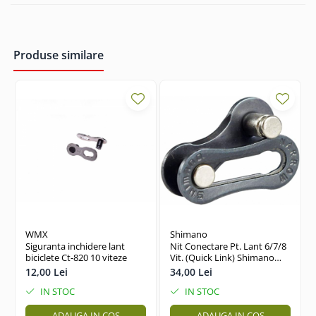
27"-27.5"
28"
29"
Produse similare
700"
Camere
10"
12" - 12.5"
14"
16"
18"
20"
22"
24"
WMX
Shimano
26"
Siguranta inchidere lant
Nit Conectare Pt. Lant 6/7/8
biciclete Ct-820 10 viteze
Vit. (Quick Link) Shimano
27"-27.5"
Sm-Ug51, 2 Perechi Pt. 2
12,00 Lei
34,00 Lei
Lanturi, Ambalat Ind.
28"
IN STOC
IN STOC
29"
ADAUGA IN COS
ADAUGA IN COS