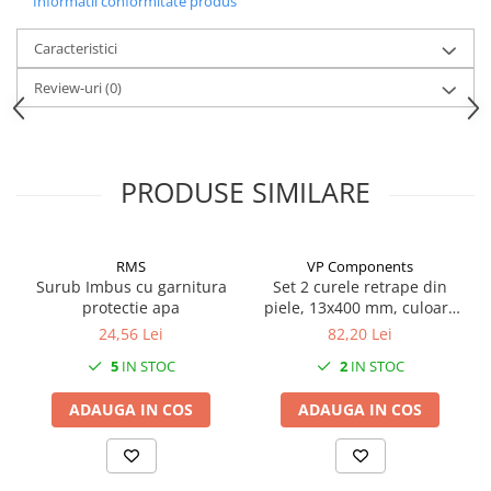
Informatii conformitate produs
Mufe de incarcare
Piese trotinete
Caracteristici
Placute frana trotinete
Review-uri
(0)
Protectii, huse si plastice trotinete
Roti trotinete electrice
Scule
PRODUSE SIMILARE
Anvelope-Camere
Anvelope
RMS
VP Components
10"
Surub Imbus cu garnitura
Set 2 curele retrape din
12" - 12.5"
protectie apa
piele, 13x400 mm, culoare
14"
maro
24,56 Lei
82,20 Lei
16"
5
IN STOC
2
IN STOC
18"
ADAUGA IN COS
ADAUGA IN COS
20"
24"
26"