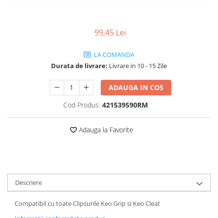
Vehicule Electrice
Scutere
99,45 Lei
Triciclete
LA COMANDA
Piese vehicule electrice
Durata de livrare:
Livrare in 10 - 15 Zile
Anvelope biciclete/scuter electrice
Anvelope trotinete
ADAUGA IN COS
Aripi trotinete
Cod Produs:
421539590RM
Baterii
Camere biciclete electrice
Adauga la Favorite
Camere trotinete
Discuri frana trotinete
Diverse piese
Descriere
Far trotineta
Compatibil cu toate Clipsurile Keo Grip si Keo Cleat
Menete trotinete