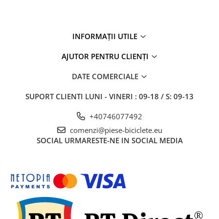
27"-27.5"
28"
29"
INFORMAȚII UTILE
700"
Camere
AJUTOR PENTRU CLIENȚI
10"
DATE COMERCIALE
12" - 12.5"
14"
SUPORT CLIENTI
LUNI - VINERI : 09-18 / S: 09-13
16"
+40746077492
18"
comenzi@piese-biciclete.eu
20"
SOCIAL
URMARESTE-NE IN SOCIAL MEDIA
22"
24"
26"
27"-27.5"
28"
29"