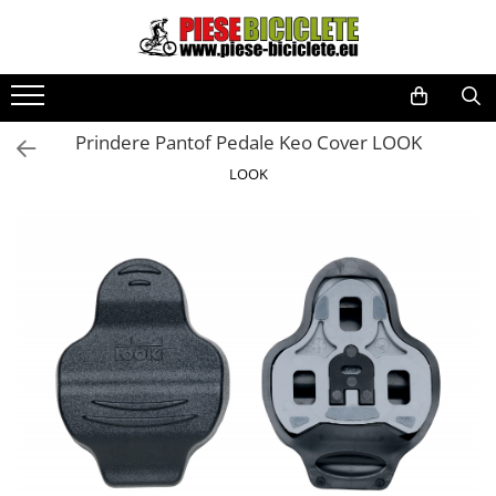
Toate Produsele
Biciclete
Prindere Pantof Pedale Keo Cover LOOK
Biciclete fara pedale
LOOK
City
Copii
Cursiere
Mountain Bike
Pliabile
Role
Skateboard
Trekking
Triciclete
Trotinete