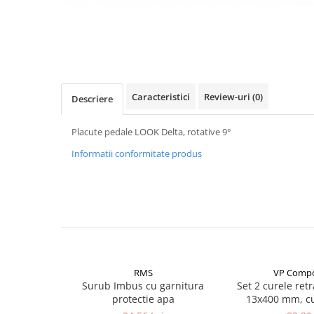
Vehicule Electrice
Scutere
Triciclete
Piese vehicule electrice
Caracteristici
Review-uri
(0)
Anvelope biciclete/scuter electrice
Descriere
Anvelope trotinete
Placute pedale LOOK Delta, rotative 9°
Aripi trotinete
Informatii conformitate produs
Baterii
Camere biciclete electrice
Camere trotinete
Discuri frana trotinete
Diverse piese
Far trotineta
RMS
VP Comp
Surub Imbus cu garnitura
Set 2 curele retr
Menete trotinete
protectie apa
13x400 mm, c