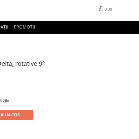
0,00
AȚII
PROMOTII
lta, rotative 9°
5 Zile
A IN COS