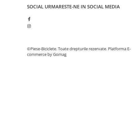
27"-27.5"
SOCIAL
URMARESTE-NE IN SOCIAL MEDIA
28"
29"
700"
Camere
10"
©Piese-Biciclete. Toate drepturile rezervate.
Platforma E-
12" - 12.5"
commerce by Gomag
14"
16"
18"
20"
22"
24"
26"
27"-27.5"
28"
29"