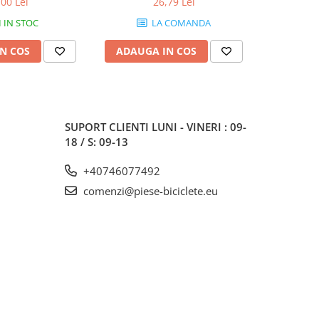
,00 Lei
26,79 Lei
1
IN STOC
LA COMANDA
N COS
ADAUGA IN COS
ADAUG
SUPORT CLIENTI
LUNI - VINERI : 09-
18 / S: 09-13
+40746077492
comenzi@piese-biciclete.eu