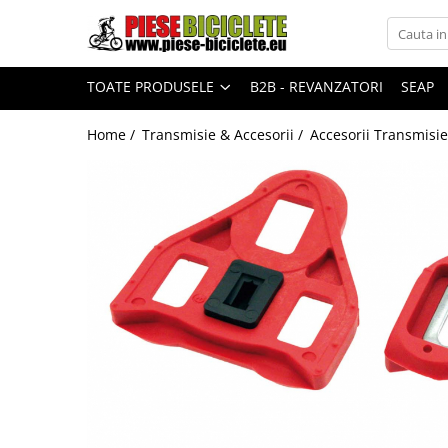
Toate Produsele
TOATE PRODUSELE
B2B - REVANZATORI
SEAP
Biciclete
Biciclete fara pedale
Home /
Transmisie & Accesorii /
Accesorii Transmisie
City
Copii
Cursiere
Mountain Bike
Pliabile
Role
Skateboard
Trekking
Triciclete
Trotinete