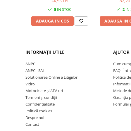
Mufe de incarcare
24,56 Lei
82,20 
5
IN STOC
2
IN
Piese trotinete
Placute frana trotinete
ADAUGA IN COS
ADAUGA IN 
Protectii, huse si plastice trotinete
Roti trotinete electrice
Scule
INFORMAȚII UTILE
AJUTOR 
Anvelope-Camere
Anvelope
ANPC
Cum cump
ANPC - SAL
FAQ - Într
10"
Solutionarea Online a Litigiilor
Politică de
12" - 12.5"
Vidro
Informații 
14"
Motociclete și ATV-uri
Metode de
16"
Termeni și condiții
Garanția 
18"
Confidențialitate
Formular 
20"
Politică cookies
24"
Despre noi
Contact
26"