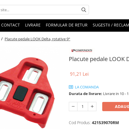
CONTACT
LIVRARE
FORMULAR DE RETUR
SUGESTII / RECLAM
 /
Placute pedale LOOK Delta, rotative 9°
Placute pedale LOOK De
91,21 Lei
LA COMANDA
Durata de livrare:
Livrare in 10 - 1
ADAUG
Cod Produs:
421539070RM