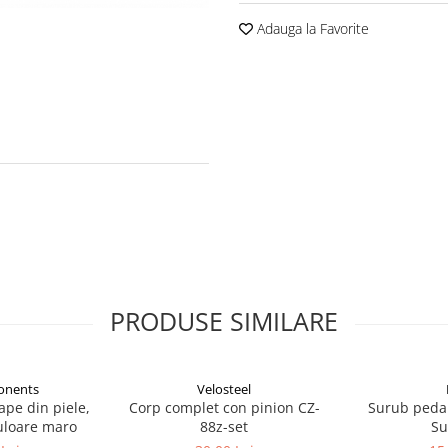
Adauga la Favorite
PRODUSE SIMILARE
onents
Velosteel
ape din piele,
Corp complet con pinion CZ-
Surub pedal
uloare maro
88z-set
Su