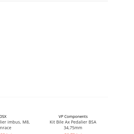
DSX
VP Components
ier imbus, M8,
Kit Bile Ax Pedalier BSA
Clipsu
nrace
34,75mm
Antipa