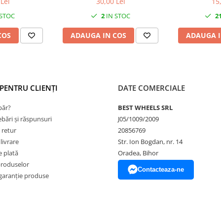
Lei
30,00 Lei
15
 STOC
2
IN STOC
2
COS
ADAUGA IN COS
ADAUGA I
PENTRU CLIENȚI
DATE COMERCIALE
ăr?
BEST WHEELS SRL
ebări și răspunsuri
J05/1009/2009
 retur
20856769
livrare
Str. Ion Bogdan, nr. 14
 plată
Oradea, Bihor
produselor
Contacteaza-ne
garanție produse