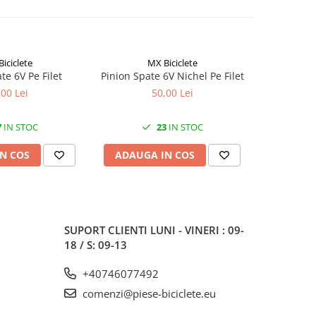
iciclete
MX Biciclete
te 6V Pe Filet
Pinion Spate 6V Nichel Pe Filet
Pinion 
,00 Lei
50,00 Lei
7
IN STOC
23
IN STOC
N COS
ADAUGA IN COS
ADAUG
SUPORT CLIENTI
LUNI - VINERI : 09-
18 / S: 09-13
+40746077492
comenzi@piese-biciclete.eu