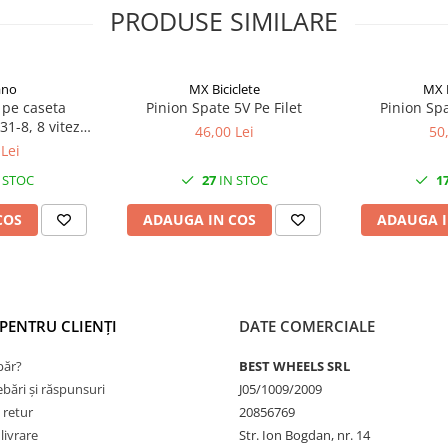
PRODUSE SIMILARE
ano
MX Biciclete
MX B
 pe caseta
Pinion Spate 5V Pe Filet
Pinion Spa
-8, 8 viteze,
46,00 Lei
50
2T
Lei
 STOC
27
IN STOC
1
COS
ADAUGA IN COS
ADAUGA I
PENTRU CLIENȚI
DATE COMERCIALE
ăr?
BEST WHEELS SRL
ebări și răspunsuri
J05/1009/2009
 retur
20856769
livrare
Str. Ion Bogdan, nr. 14