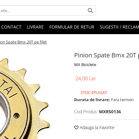
CONTACT
LIVRARE
FORMULAR DE RETUR
SUGESTII / RECLAM
ion Spate Bmx 20T pe filet
Pinion Spate Bmx 20T p
MX Biciclete
24,00 Lei
STOC EPUIZAT
Durata de livrare:
Fara termen
Cod Produs:
MXR50136
Adauga la Favorite