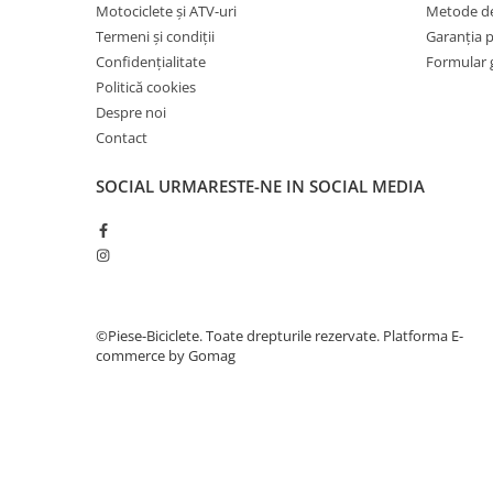
27"-27.5"
Motociclete și ATV-uri
Metode de
28"
Termeni și condiții
Garanția 
Confidențialitate
Formular 
29"
Politică cookies
700"
Despre noi
Camere
Contact
10"
12" - 12.5"
SOCIAL
URMARESTE-NE IN SOCIAL MEDIA
14"
16"
18"
20"
22"
©Piese-Biciclete. Toate drepturile rezervate.
Platforma E-
24"
commerce by Gomag
26"
27"-27.5"
28"
29"