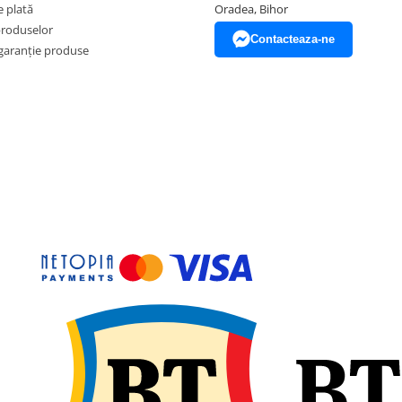
 plată
Oradea, Bihor
produselor
Contacteaza-ne
garanție produse