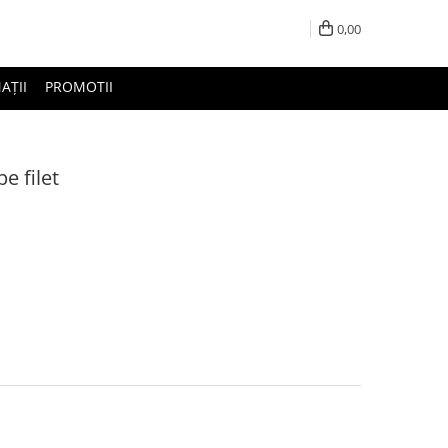
0,00
AȚII
PROMOTII
e filet