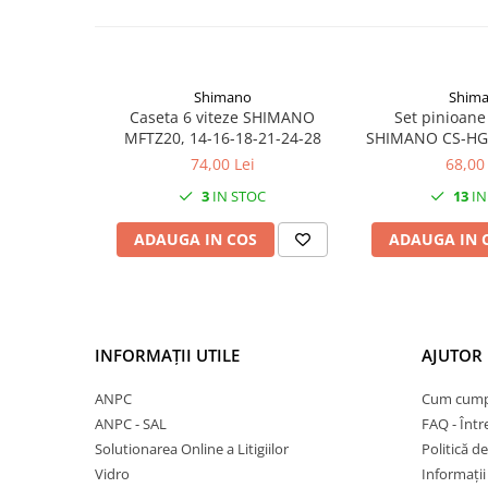
Mufe de incarcare
Piese trotinete
Placute frana trotinete
Shimano
Shim
Protectii, huse si plastice trotinete
Caseta 6 viteze SHIMANO
Set pinioane
Roti trotinete electrice
MFTZ20, 14-16-18-21-24-28
SHIMANO CS-HG31
11-3
74,00 Lei
68,00 
Scule
3
IN STOC
13
IN
Anvelope-Camere
Anvelope
ADAUGA IN COS
ADAUGA IN 
10"
12" - 12.5"
14"
16"
INFORMAȚII UTILE
AJUTOR 
18"
ANPC
Cum cump
20"
ANPC - SAL
FAQ - Într
24"
Solutionarea Online a Litigiilor
Politică de
26"
Vidro
Informații 