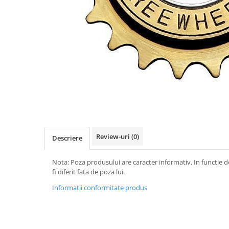
Vehicule Electrice
Scutere
Triciclete
Piese vehicule electrice
Anvelope biciclete/scuter electrice
Anvelope trotinete
Aripi trotinete
Baterii
Camere biciclete electrice
Review-uri
(0)
Descriere
Camere trotinete
Nota: Poza produsului are caracter informativ. In functie d
Discuri frana trotinete
fi diferit fata de poza lui.
Diverse piese
Informatii conformitate produs
Far trotineta
Menete trotinete