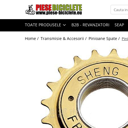
Toate Produsele
TOATE PRODUSELE
B2B - REVANZATORI
SEAP
Biciclete
Biciclete fara pedale
Home /
Transmisie & Accesorii /
Pinioane Spate /
Pin
City
Copii
Cursiere
Mountain Bike
Pliabile
Role
Skateboard
Trekking
Triciclete
Trotinete