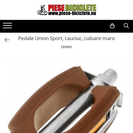
Toate Produsele
Biciclete
Pedale Union Sport, cauciuc, culoare maro
Biciclete fara pedale
Union
City
Copii
Cursiere
Mountain Bike
Pliabile
Role
Skateboard
Trekking
Triciclete
Trotinete