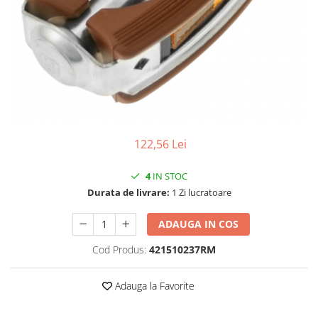
Vehicule Electrice
Scutere
Triciclete
Piese vehicule electrice
Anvelope biciclete/scuter electrice
Anvelope trotinete
122,56 Lei
Aripi trotinete
Baterii
4
IN STOC
Camere biciclete electrice
Durata de livrare:
1 Zi lucratoare
Camere trotinete
ADAUGA IN COS
Discuri frana trotinete
Cod Produs:
421510237RM
Diverse piese
Far trotineta
Adauga la Favorite
Menete trotinete