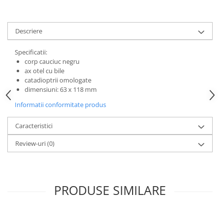
Mufe de incarcare
Piese trotinete
Descriere
Placute frana trotinete
Protectii, huse si plastice trotinete
Specificatii:
corp cauciuc negru
Roti trotinete electrice
ax otel cu bile
Scule
catadioptrii omologate
dimensiuni: 63 x 118 mm
Anvelope-Camere
Informatii conformitate produs
Anvelope
10"
Caracteristici
12" - 12.5"
Review-uri
(0)
14"
16"
18"
20"
PRODUSE SIMILARE
24"
26"