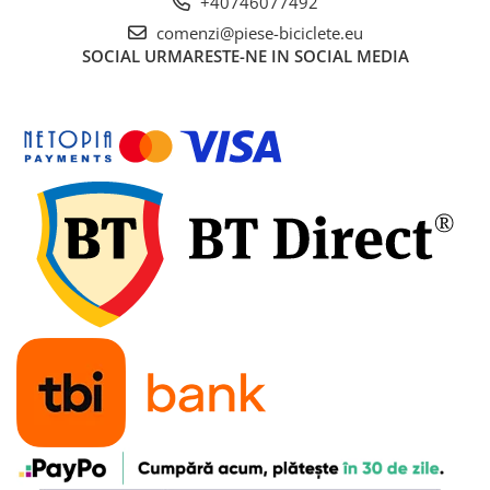
+40746077492
7"
comenzi@piese-biciclete.eu
700"
SOCIAL
URMARESTE-NE IN SOCIAL MEDIA
8" - 8.5"
Protecții Camere
Vulcanizare
Transmisie & Accesorii
Accesorii Transmisie
Angrenaje
Apărătoare Lanț
Ax Pedalier
Braț Pedale
Casete
Cuvete
Ghidaj/Întinzător Lanț
Lanț