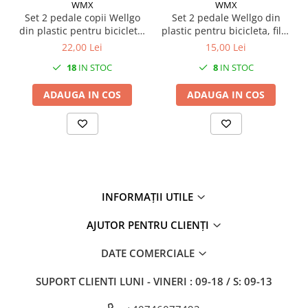
27"-27.5"
WMX
WMX
Set 2 pedale copii Wellgo
Set 2 pedale Wellgo din
28"
din plastic pentru bicicleta,
plastic pentru bicicleta, filet
29"
filet 1/2, culoare negru
1/2
22,00 Lei
15,00 Lei
700"
18
IN STOC
8
IN STOC
Camere
ADAUGA IN COS
ADAUGA IN COS
10"
12" - 12.5"
14"
16"
18"
20"
INFORMAȚII UTILE
22"
24"
AJUTOR PENTRU CLIENȚI
26"
DATE COMERCIALE
27"-27.5"
28"
SUPORT CLIENTI
LUNI - VINERI : 09-18 / S: 09-13
29"