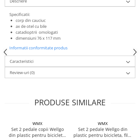
Mufe de incarcare
Descriere
Piese trotinete
Specificatii:
Placute frana trotinete
corp din cauciuc
ax de otel cu bile
Protectii, huse si plastice trotinete
catadioptrii omologati
dimensiuni 76 x 117 mm
Roti trotinete electrice
Informatii conformitate produs
Scule
Anvelope-Camere
Caracteristici
Anvelope
Review-uri
(0)
10"
12" - 12.5"
14"
PRODUSE SIMILARE
16"
18"
20"
WMX
WMX
24"
Set 2 pedale copii Wellgo
Set 2 pedale Wellgo din
26"
din plastic pentru bicicleta,
plastic pentru bicicleta, filet