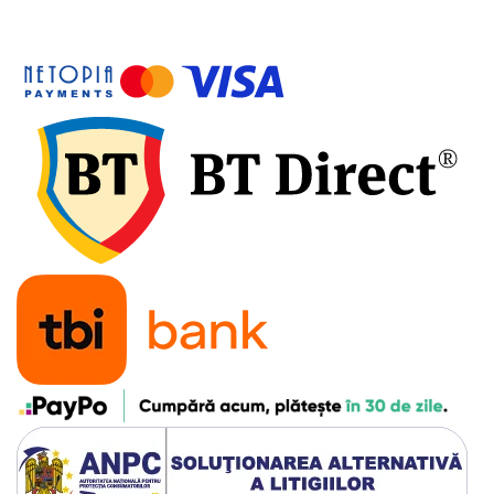
7"
700"
8" - 8.5"
Protecții Camere
Vulcanizare
Transmisie & Accesorii
Accesorii Transmisie
Angrenaje
Apărătoare Lanț
Ax Pedalier
Braț Pedale
Casete
Cuvete
Ghidaj/Întinzător Lanț
Lanț