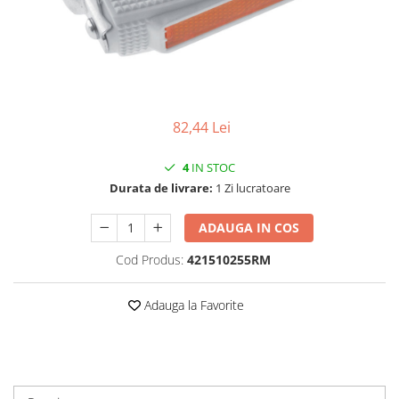
Vehicule Electrice
Scutere
Triciclete
Piese vehicule electrice
Anvelope biciclete/scuter electrice
82,44 Lei
Anvelope trotinete
4
IN STOC
Aripi trotinete
Durata de livrare:
1 Zi lucratoare
Baterii
ADAUGA IN COS
Camere biciclete electrice
Cod Produs:
421510255RM
Camere trotinete
Discuri frana trotinete
Adauga la Favorite
Diverse piese
Far trotineta
Menete trotinete