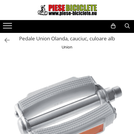
Toate Produsele
Biciclete
Pedale Union Olanda, cauciuc, culoare alb
Biciclete fara pedale
Union
City
Copii
Cursiere
Mountain Bike
Pliabile
Role
Skateboard
Trekking
Triciclete
Trotinete