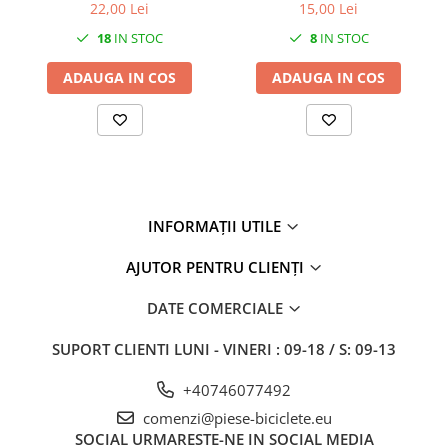
filet 1/2, culoare negru
1/2
27"-27.5"
22,00 Lei
15,00 Lei
28"
18
IN STOC
8
IN STOC
29"
ADAUGA IN COS
ADAUGA IN COS
700"
Camere
10"
12" - 12.5"
14"
16"
INFORMAȚII UTILE
18"
AJUTOR PENTRU CLIENȚI
20"
22"
DATE COMERCIALE
24"
SUPORT CLIENTI
LUNI - VINERI : 09-18 / S: 09-13
26"
27"-27.5"
+40746077492
28"
comenzi@piese-biciclete.eu
29"
SOCIAL
URMARESTE-NE IN SOCIAL MEDIA