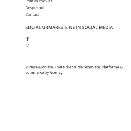
Politică cookies
27"-27.5"
Despre noi
28"
Contact
29"
700"
SOCIAL
URMARESTE-NE IN SOCIAL MEDIA
Camere
10"
12" - 12.5"
14"
16"
©Piese-Biciclete. Toate drepturile rezervate.
Platforma E-
18"
commerce by Gomag
20"
22"
24"
26"
27"-27.5"
28"
29"