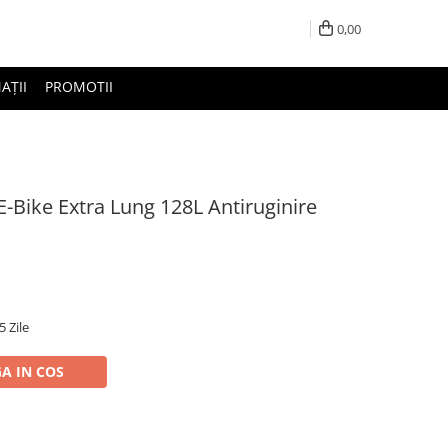
0,00
AȚII
PROMOTII
-Bike Extra Lung 128L Antiruginire
5 Zile
A IN COS