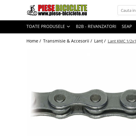
Toate Produsele
TOATE PRODUSELE
B2B - REVANZATORI
SEAP
Biciclete
Biciclete fara pedale
Home /
Transmisie & Accesorii /
Lanț /
Lant KMC 1/2x1/
City
Copii
Cursiere
Mountain Bike
Pliabile
Role
Skateboard
Trekking
Triciclete
Trotinete