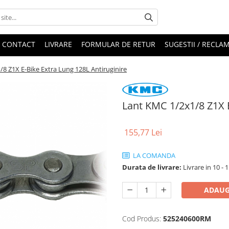
CONTACT
LIVRARE
FORMULAR DE RETUR
SUGESTII / RECLAM
8 Z1X E-Bike Extra Lung 128L Antiruginire
Lant KMC 1/2x1/8 Z1X E
155,77 Lei
LA COMANDA
Durata de livrare:
Livrare in 10 - 1
ADAUG
Cod Produs:
525240600RM