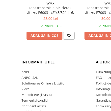
Mufe de incarcare
WMX
WM
Lant transmisie bicicleta 6
Lant transmisie
Piese trotinete
viteze, P6003 1/2"x3/32" 116z
viteze, P7003 1
Placute frana trotinete
28,00 Lei
30,00 
Protectii, huse si plastice trotinete
18
IN STOC
14
IN
Roti trotinete electrice
ADAUGA IN COS
ADAUGA IN 
Scule
Anvelope-Camere
Anvelope
10"
INFORMAȚII UTILE
AJUTOR 
12" - 12.5"
ANPC
Cum cump
14"
ANPC - SAL
FAQ - Într
16"
Solutionarea Online a Litigiilor
Politică de
18"
Vidro
Informații 
20"
Motociclete și ATV-uri
Metode de
24"
Termeni și condiții
Garanția 
26"
Confidențialitate
Formular 