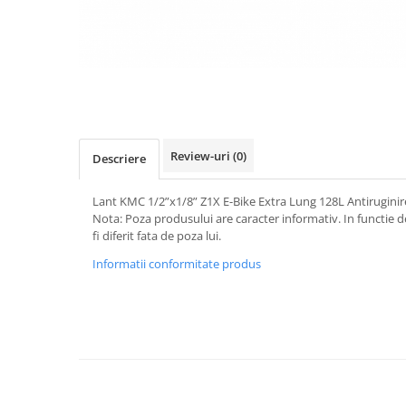
Vehicule Electrice
Scutere
Triciclete
Piese vehicule electrice
Anvelope biciclete/scuter electrice
Anvelope trotinete
Review-uri
(0)
Descriere
Aripi trotinete
Lant KMC 1/2”x1/8” Z1X E-Bike Extra Lung 128L Antiruginir
Baterii
Nota: Poza produsului are caracter informativ. In functie d
fi diferit fata de poza lui.
Camere biciclete electrice
Informatii conformitate produs
Camere trotinete
Discuri frana trotinete
Diverse piese
Far trotineta
Menete trotinete