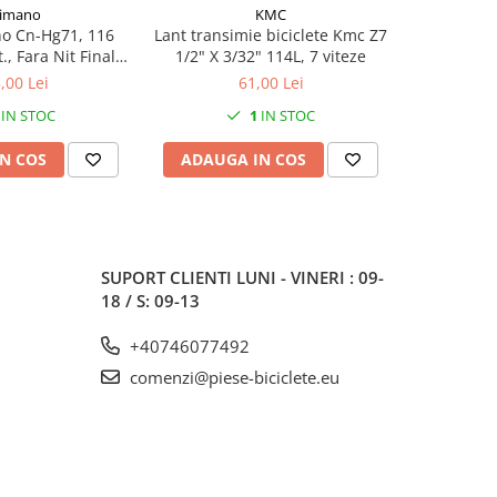
imano
KMC
o Cn-Hg71, 116
Lant transimie biciclete Kmc Z7
Lant 114L 
t., Fara Nit Final,
1/2" X 3/32" 114L, 7 viteze
, Ambalat Ind.
,00 Lei
61,00 Lei
IN STOC
1
IN STOC
N COS
ADAUGA IN COS
ADAUG
SUPORT CLIENTI
LUNI - VINERI : 09-
18 / S: 09-13
+40746077492
comenzi@piese-biciclete.eu