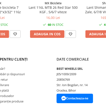
X
MX Biciclete
Sh
 bicicleta 7
Lant 116L MTB 26 Red Star 500
Lant Shiman
/2"x3/32" 116z
KGF , 5/6/7 viteze
Zale, 6/7/8 Vi
Cu Sm-Ug51
Lei
16,00 Lei
165
 STOC
60
IN STOC
4
COS
ADAUGA IN COS
ADAUGA I
PENTRU CLIENȚI
DATE COMERCIALE
ăr?
BEST WHEELS SRL
ebări și răspunsuri
J05/1009/2009
 retur
20856769
livrare
Str. Ion Bogdan, nr. 14
 plată
Oradea, Bihor
produselor
Contacteaza-ne
garanție produse