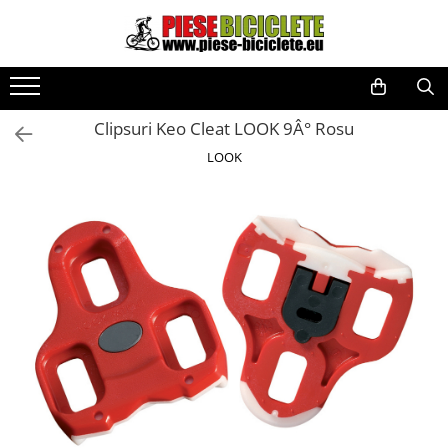
Toate Produsele
Biciclete
Clipsuri Keo Cleat LOOK 9Â° Rosu
Biciclete fara pedale
LOOK
City
Copii
Cursiere
Mountain Bike
Pliabile
Role
Skateboard
Trekking
Triciclete
Trotinete