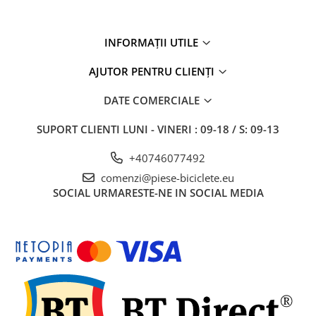
27"-27.5"
28"
29"
INFORMAȚII UTILE
700"
AJUTOR PENTRU CLIENȚI
Camere
10"
DATE COMERCIALE
12" - 12.5"
SUPORT CLIENTI
LUNI - VINERI : 09-18 / S: 09-13
14"
16"
+40746077492
18"
comenzi@piese-biciclete.eu
20"
SOCIAL
URMARESTE-NE IN SOCIAL MEDIA
22"
24"
26"
27"-27.5"
28"
29"