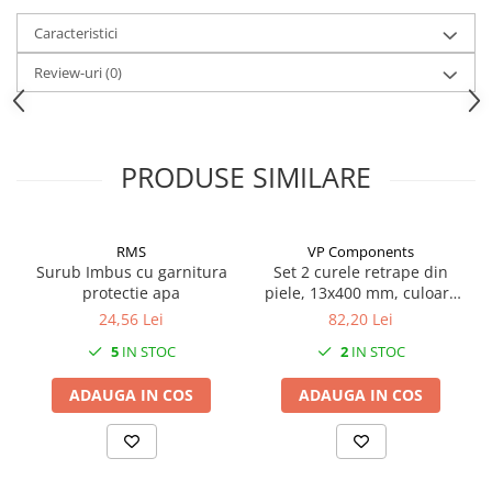
Mufe de incarcare
Caracteristici
Piese trotinete
Placute frana trotinete
Review-uri
(0)
Protectii, huse si plastice trotinete
Roti trotinete electrice
PRODUSE SIMILARE
Scule
Anvelope-Camere
Anvelope
RMS
VP Components
10"
Surub Imbus cu garnitura
Set 2 curele retrape din
protectie apa
piele, 13x400 mm, culoare
12" - 12.5"
maro
24,56 Lei
82,20 Lei
14"
5
IN STOC
2
IN STOC
16"
18"
ADAUGA IN COS
ADAUGA IN COS
20"
24"
26"