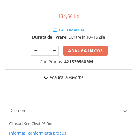
Vehicule Electrice
134,66 Lei
Scutere
Triciclete
LA COMANDA
Piese vehicule electrice
Durata de livrare:
Livrare in 10 - 15 Zile
Anvelope biciclete/scuter electrice
ADAUGA IN COS
Anvelope trotinete
Cod Produs:
421539560RM
Aripi trotinete
Baterii
Adauga la Favorite
Camere biciclete electrice
Camere trotinete
Discuri frana trotinete
Diverse piese
Descriere
Far trotineta
Clipsuri Keo Cleat 9° Rosu
Menete trotinete
Informatii conformitate produs