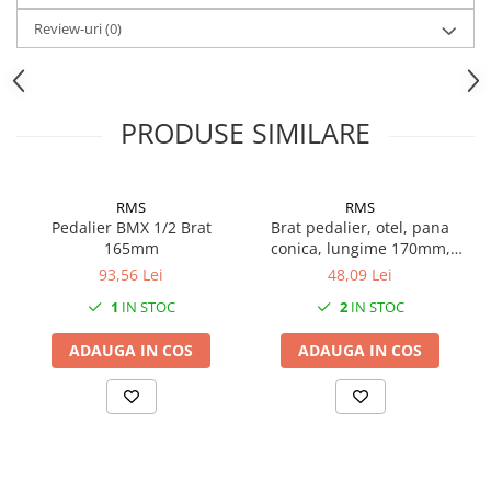
Mufe de incarcare
Review-uri
(0)
Piese trotinete
Placute frana trotinete
Protectii, huse si plastice trotinete
PRODUSE SIMILARE
Roti trotinete electrice
Scule
Anvelope-Camere
RMS
RMS
Pedalier BMX 1/2 Brat
Brat pedalier, otel, pana
Anvelope
165mm
conica, lungime 170mm,
10"
cromat
93,56 Lei
48,09 Lei
12" - 12.5"
1
IN STOC
2
IN STOC
14"
ADAUGA IN COS
ADAUGA IN COS
16"
18"
20"
24"
26"