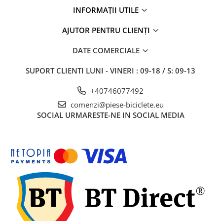
27"-27.5"
INFORMAȚII UTILE
28"
29"
AJUTOR PENTRU CLIENȚI
700"
DATE COMERCIALE
Camere
10"
SUPORT CLIENTI
LUNI - VINERI : 09-18 / S: 09-13
12" - 12.5"
+40746077492
14"
comenzi@piese-biciclete.eu
16"
SOCIAL
URMARESTE-NE IN SOCIAL MEDIA
18"
20"
22"
24"
26"
27"-27.5"
28"
29"