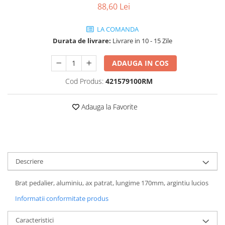
88,60 Lei
Vehicule Electrice
Scutere
LA COMANDA
Durata de livrare:
Livrare in 10 - 15 Zile
Triciclete
Piese vehicule electrice
ADAUGA IN COS
Anvelope biciclete/scuter electrice
Cod Produs:
421579100RM
Anvelope trotinete
Aripi trotinete
Adauga la Favorite
Baterii
Camere biciclete electrice
Camere trotinete
Descriere
Discuri frana trotinete
Diverse piese
Brat pedalier, aluminiu, ax patrat, lungime 170mm, argintiu lucios
Far trotineta
Informatii conformitate produs
Menete trotinete
Caracteristici