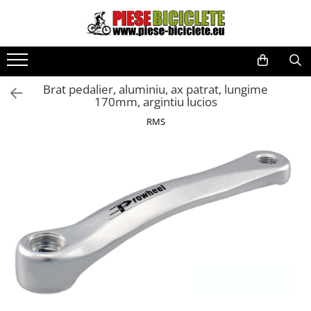
Toate Produsele
Biciclete
Brat pedalier, aluminiu, ax patrat, lungime
Biciclete fara pedale
170mm, argintiu lucios
City
RMS
Copii
Cursiere
Mountain Bike
Pliabile
Role
Skateboard
Trekking
Triciclete
Trotinete