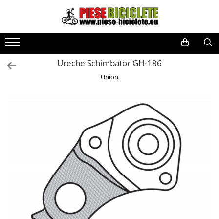
Toate Produsele
Biciclete
Ureche Schimbator GH-186
Biciclete fara pedale
Union
City
Copii
Cursiere
Mountain Bike
Pliabile
Role
Skateboard
Trekking
Triciclete
Trotinete