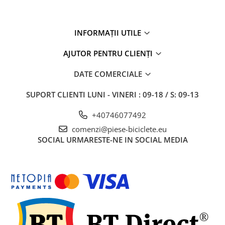
27"-27.5"
28"
29"
INFORMAȚII UTILE
700"
AJUTOR PENTRU CLIENȚI
Camere
10"
DATE COMERCIALE
12" - 12.5"
SUPORT CLIENTI
LUNI - VINERI : 09-18 / S: 09-13
14"
16"
+40746077492
18"
comenzi@piese-biciclete.eu
20"
SOCIAL
URMARESTE-NE IN SOCIAL MEDIA
22"
24"
26"
27"-27.5"
28"
29"