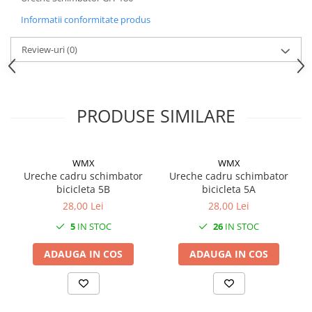
Mufe de incarcare
Informatii conformitate produs
Piese trotinete
Placute frana trotinete
Review-uri
(0)
Protectii, huse si plastice trotinete
Roti trotinete electrice
Scule
PRODUSE SIMILARE
Anvelope-Camere
Anvelope
WMX
WMX
10"
Ureche cadru schimbator
Ureche cadru schimbator
12" - 12.5"
bicicleta 5B
bicicleta 5A
28,00 Lei
28,00 Lei
14"
16"
5
IN STOC
26
IN STOC
18"
ADAUGA IN COS
ADAUGA IN COS
20"
24"
26"