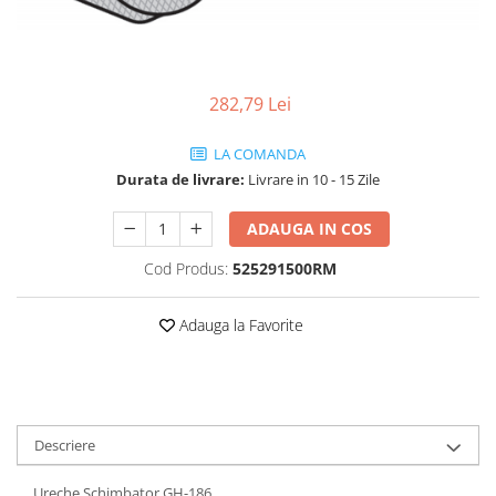
Vehicule Electrice
Scutere
Triciclete
282,79 Lei
Piese vehicule electrice
LA COMANDA
Anvelope biciclete/scuter electrice
Durata de livrare:
Livrare in 10 - 15 Zile
Anvelope trotinete
Aripi trotinete
ADAUGA IN COS
Baterii
Cod Produs:
525291500RM
Camere biciclete electrice
Adauga la Favorite
Camere trotinete
Discuri frana trotinete
Diverse piese
Far trotineta
Descriere
Menete trotinete
Ureche Schimbator GH-186