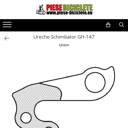
Toate Produsele
Biciclete
Ureche Schimbator GH-147
Biciclete fara pedale
Union
City
Copii
Cursiere
Mountain Bike
Pliabile
Role
Skateboard
Trekking
Triciclete
Trotinete