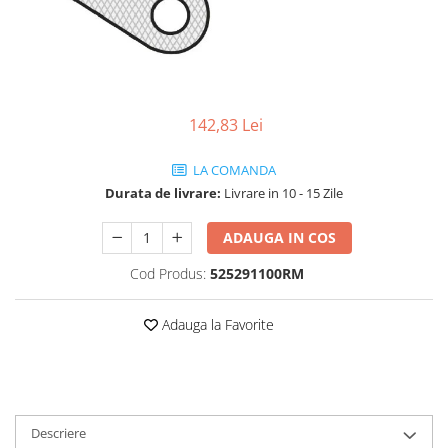
Vehicule Electrice
Scutere
Triciclete
Piese vehicule electrice
142,83 Lei
Anvelope biciclete/scuter electrice
LA COMANDA
Anvelope trotinete
Durata de livrare:
Livrare in 10 - 15 Zile
Aripi trotinete
Baterii
ADAUGA IN COS
Camere biciclete electrice
Cod Produs:
525291100RM
Camere trotinete
Adauga la Favorite
Discuri frana trotinete
Diverse piese
Far trotineta
Menete trotinete
Descriere