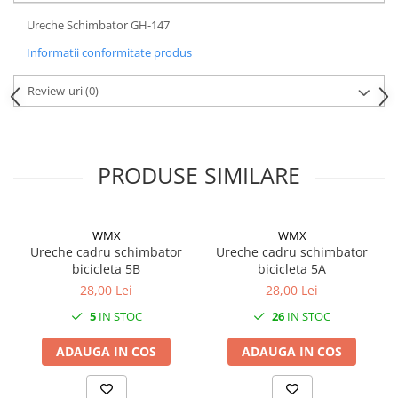
Mufe de incarcare
Ureche Schimbator GH-147
Piese trotinete
Informatii conformitate produs
Placute frana trotinete
Protectii, huse si plastice trotinete
Review-uri
(0)
Roti trotinete electrice
Scule
Anvelope-Camere
PRODUSE SIMILARE
Anvelope
10"
WMX
WMX
12" - 12.5"
Ureche cadru schimbator
Ureche cadru schimbator
14"
bicicleta 5B
bicicleta 5A
16"
28,00 Lei
28,00 Lei
18"
5
IN STOC
26
IN STOC
20"
ADAUGA IN COS
ADAUGA IN COS
24"
26"