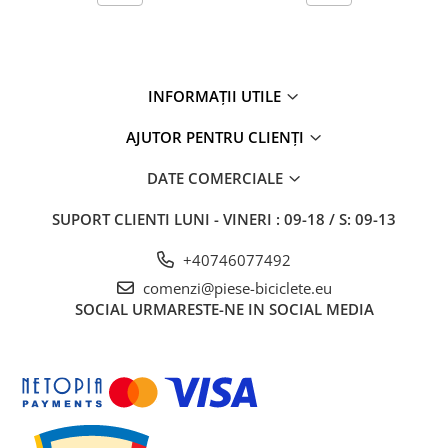
27"-27.5"
28"
29"
700"
INFORMAȚII UTILE
Camere
AJUTOR PENTRU CLIENȚI
10"
12" - 12.5"
DATE COMERCIALE
14"
16"
SUPORT CLIENTI
LUNI - VINERI : 09-18 / S: 09-13
18"
+40746077492
20"
comenzi@piese-biciclete.eu
22"
SOCIAL
URMARESTE-NE IN SOCIAL MEDIA
24"
26"
27"-27.5"
28"
29"