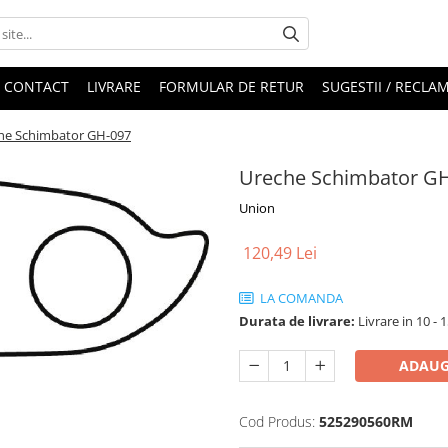
CONTACT
LIVRARE
FORMULAR DE RETUR
SUGESTII / RECLAM
he Schimbator GH-097
Ureche Schimbator G
Union
120,49 Lei
LA COMANDA
Durata de livrare:
Livrare in 10 - 1
ADAUG
Cod Produs:
525290560RM