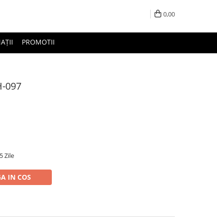
0,00
AȚII
PROMOTII
H-097
5 Zile
A IN COS