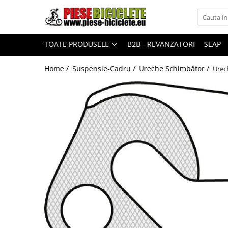
Toate Produsele
TOATE PRODUSELE
B2B - REVANZATORI
SEAP
Biciclete
Biciclete fara pedale
Home /
Suspensie-Cadru /
Ureche Schimbător /
Urec
City
Copii
Cursiere
Mountain Bike
Pliabile
Role
Skateboard
Trekking
Triciclete
Trotinete