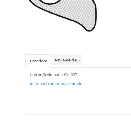
Vehicule Electrice
Scutere
Triciclete
Piese vehicule electrice
Anvelope biciclete/scuter electrice
Anvelope trotinete
Aripi trotinete
Review-uri
(0)
Descriere
Baterii
Ureche Schimbator GH-097
Camere biciclete electrice
Informatii conformitate produs
Camere trotinete
Discuri frana trotinete
Diverse piese
Far trotineta
Menete trotinete