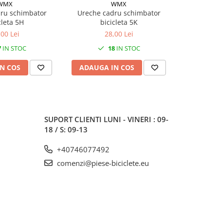
WMX
WMX
ru schimbator
Ureche cadru schimbator
Ureche ca
cleta 5H
bicicleta 5K
alum
,00 Lei
28,00 Lei
7
IN STOC
18
IN STOC
N COS
ADAUGA IN COS
ADAUG
SUPORT CLIENTI
LUNI - VINERI : 09-
18 / S: 09-13
+40746077492
comenzi@piese-biciclete.eu