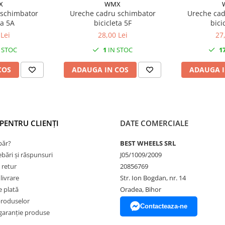
X
WMX
 schimbator
Ureche cadru schimbator
Ureche cad
ta 5A
bicicleta 5F
bici
Lei
28,00 Lei
27
 STOC
1
IN STOC
1
COS
ADAUGA IN COS
ADAUGA I
PENTRU CLIENȚI
DATE COMERCIALE
ăr?
BEST WHEELS SRL
ebări și răspunsuri
J05/1009/2009
 retur
20856769
livrare
Str. Ion Bogdan, nr. 14
 plată
Oradea, Bihor
produselor
Contacteaza-ne
garanție produse