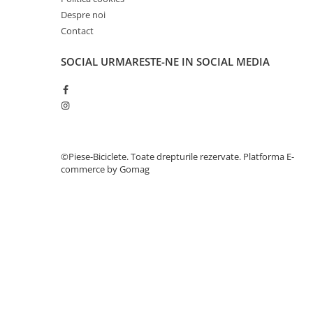
27"-27.5"
Despre noi
28"
Contact
29"
700"
SOCIAL
URMARESTE-NE IN SOCIAL MEDIA
Camere
10"
12" - 12.5"
14"
16"
©Piese-Biciclete. Toate drepturile rezervate.
Platforma E-
commerce by Gomag
18"
20"
22"
24"
26"
27"-27.5"
28"
29"