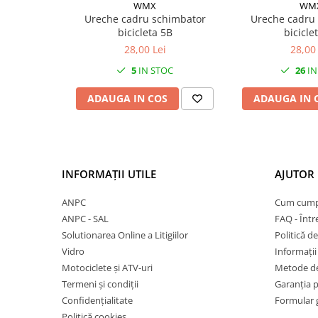
Mufe de incarcare
WMX
WM
Ureche cadru schimbator
Ureche cadru
Piese trotinete
bicicleta 5B
bicicle
Placute frana trotinete
28,00 Lei
28,00 
Protectii, huse si plastice trotinete
5
IN STOC
26
IN
Roti trotinete electrice
ADAUGA IN COS
ADAUGA IN 
Scule
Anvelope-Camere
Anvelope
INFORMAȚII UTILE
AJUTOR 
10"
12" - 12.5"
ANPC
Cum cump
14"
ANPC - SAL
FAQ - Într
16"
Solutionarea Online a Litigiilor
Politică de
18"
Vidro
Informații 
20"
Motociclete și ATV-uri
Metode de
Termeni și condiții
Garanția 
24"
Confidențialitate
Formular 
26"
Politică cookies